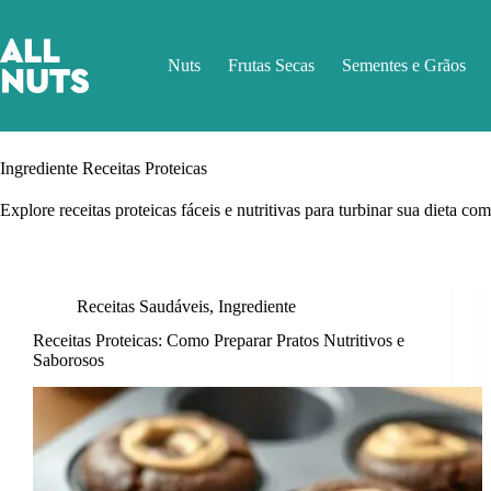
Pular
para
o
Nuts
Frutas Secas
Sementes e Grãos
conteúdo
Ingrediente
Receitas Proteicas
Explore receitas proteicas fáceis e nutritivas para turbinar sua dieta c
Receitas Saudáveis
,
Ingrediente
Receitas Proteicas: Como Preparar Pratos Nutritivos e
Saborosos