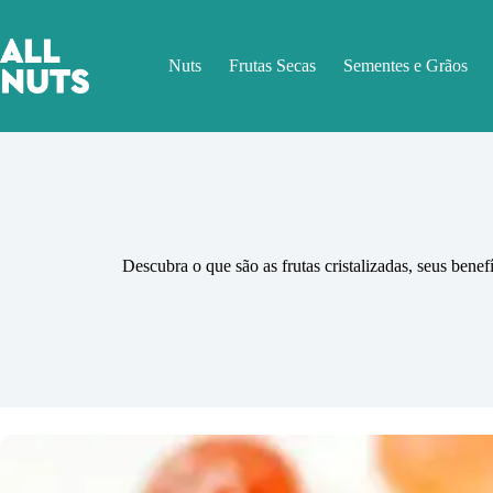
Pular
para
o
Nuts
Frutas Secas
Sementes e Grãos
conteúdo
Descubra o que são as frutas cristalizadas, seus bene