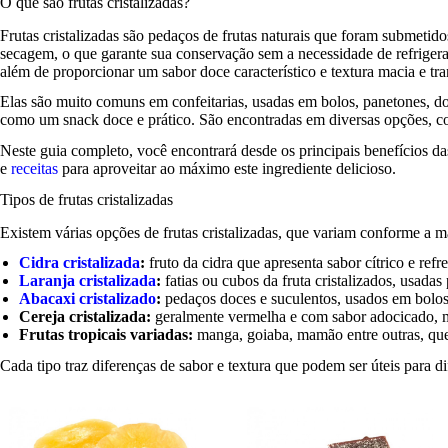
O que são frutas cristalizadas?
Frutas cristalizadas são pedaços de frutas naturais que foram submeti
secagem, o que garante sua conservação sem a necessidade de refrigera
além de proporcionar um sabor doce característico e textura macia e tra
Elas são muito comuns em confeitarias, usadas em bolos, panetones, 
como um snack doce e prático. São encontradas em diversas opções, c
Neste guia completo, você encontrará desde os principais benefícios da
e
receitas
para aproveitar ao máximo este ingrediente delicioso.
Tipos de frutas cristalizadas
Existem várias opções de frutas cristalizadas, que variam conforme a m
Cidra cristalizada
:
fruto da cidra que apresenta sabor cítrico e ref
Laranja cristalizada
:
fatias ou cubos da fruta cristalizados, usada
Abacaxi cristalizado
:
pedaços doces e suculentos, usados em bolos
Cereja cristalizada:
geralmente vermelha e com sabor adocicado, m
Frutas tropicais variadas:
manga, goiaba, mamão entre outras, que
Cada tipo traz diferenças de sabor e textura que podem ser úteis para di