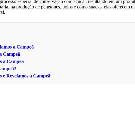
 processo especial de conservação com açúcar, resultando em um produ
eitaria, na produção de panetones, bolos e como snacks, elas oferecem 
al.
velamos a Campeã
s a Campeã
os a Campeã
 campeã?
as e Revelamos a Campeã