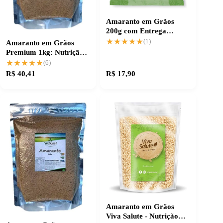
Amaranto em Grãos
200g com Entrega
Prática e Rápida
★★★★★
★★★★★
(1)
Amaranto em Grãos
Premium 1kg: Nutrição
Que Transforma
★★★★★
★★★★★
(6)
R$ 40,41
R$ 17,90
Amaranto em Grãos
Viva Salute - Nutrição