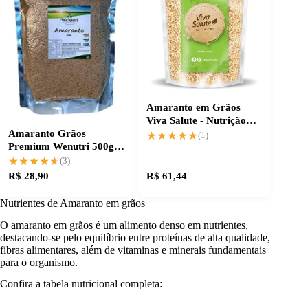
Amaranto em Grãos
Viva Salute - Nutrição
Amaranto Grãos
completa para suas
★★★★★
★★★★★
(1)
Premium Wenutri 500g:
receitas
Nutrição de verdade
★★★★★
★★★★★
(3)
R$ 28,90
R$ 61,44
Nutrientes de Amaranto em grãos
O amaranto em grãos é um alimento denso em nutrientes,
destacando-se pelo equilíbrio entre proteínas de alta qualidade,
fibras alimentares, além de vitaminas e minerais fundamentais
para o organismo.
Confira a tabela nutricional completa: