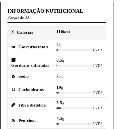
INFORMAÇÃO NUTRICIONAL
Porção de 30
110
⚡
Calorias
kcal
2
g
🥑
Gorduras totais
4 VD*
🥓
0.5
g
Gorduras saturadas
2 VD*
2
🧂
Sódio
mg
19
g
🍞
Carboidratos
6 VD*
3.5
g
🌾
Fibra dietética
14 VD*
4.5
g
💪
Proteínas
6 VD*