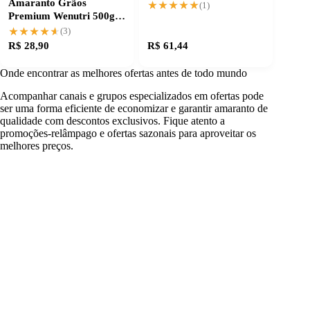
Amaranto Grãos
completa para suas
★★★★★
★★★★★
(1)
Premium Wenutri 500g:
receitas
Nutrição de verdade
★★★★★
★★★★★
(3)
R$ 28,90
R$ 61,44
Onde encontrar as melhores ofertas antes de todo mundo
Acompanhar canais e grupos especializados em ofertas pode
ser uma forma eficiente de economizar e garantir amaranto de
qualidade com descontos exclusivos. Fique atento a
promoções-relâmpago e ofertas sazonais para aproveitar os
melhores preços.