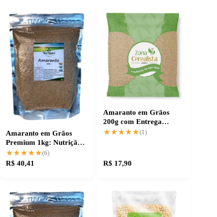
Amaranto em Grãos
200g com Entrega
Prática e Rápida
★★★★★
★★★★★
(1)
Amaranto em Grãos
Premium 1kg: Nutrição
Que Transforma
★★★★★
★★★★★
(6)
R$ 40,41
R$ 17,90