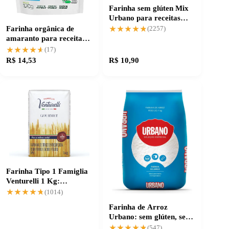
Farinha sem glúten Mix
Urbano para receitas
perfeitas
★★★★★
★★★★★
Farinha orgânica de
(2257)
amaranto para receitas
nutritivas
★★★★★
★★★★★
(17)
R$ 14,53
R$ 10,90
Farinha Tipo 1 Famiglia
Venturelli 1 Kg:
Consistência Garantida
★★★★★
★★★★★
(1014)
Farinha de Arroz
Urbano: sem glúten, sem
desperdício
★★★★★
★★★★★
(547)