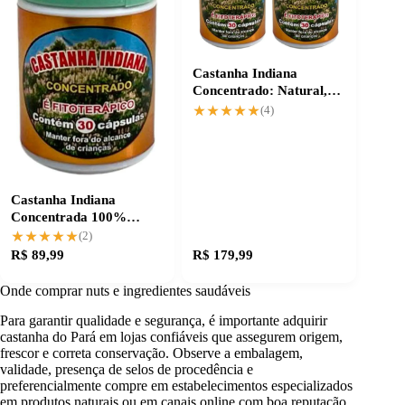
Castanha Indiana
Concentrado: Natural,
Original e Potente
★★★★★
★★★★★
(4)
Castanha Indiana
Concentrada 100%
Natural - Qualidade
★★★★★
★★★★★
(2)
Original
R$ 89,99
R$ 179,99
Onde comprar nuts e ingredientes saudáveis
Para garantir qualidade e segurança, é importante adquirir
castanha do Pará em lojas confiáveis que assegurem origem,
frescor e correta conservação. Observe a embalagem,
validade, presença de selos de procedência e
preferencialmente compre em estabelecimentos especializados
em produtos naturais ou em canais online com boa reputação.