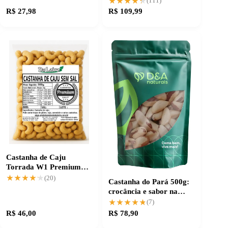
★★★★★
★★★★★
(111)
R$ 27,98
R$ 109,99
Castanha de Caju
Torrada W1 Premium
sem sal, crocância
★★★★★
★★★★★
(20)
Castanha do Pará 500g:
máxima
crocância e sabor na
medida certa
★★★★★
★★★★★
(7)
R$ 46,00
R$ 78,90