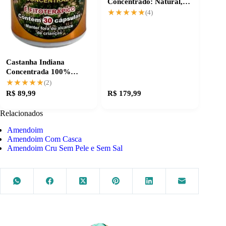
Concentrado: Natural,
Original e Potente
★★★★★
★★★★★
(4)
Castanha Indiana
Concentrada 100%
Natural - Qualidade
★★★★★
★★★★★
(2)
Original
R$ 89,99
R$ 179,99
Relacionados
Amendoim
Amendoim Com Casca
Amendoim Cru Sem Pele e Sem Sal