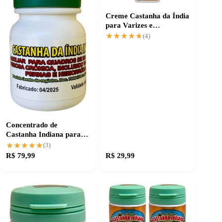
Creme Castanha da Índia
para Varizes e
Circulação Saudável
★★★★★
★★★★★
(4)
Concentrado de
Castanha Indiana para
Circulação Saudável
★★★★★
★★★★★
(3)
R$ 79,99
R$ 29,99