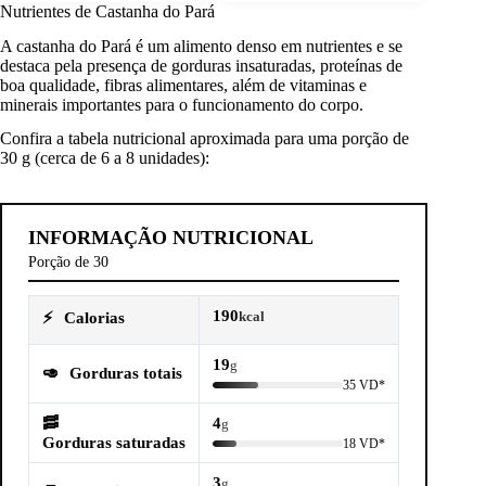
Nutrientes de Castanha do Pará
A castanha do Pará é um alimento denso em nutrientes e se
destaca pela presença de gorduras insaturadas, proteínas de
boa qualidade, fibras alimentares, além de vitaminas e
minerais importantes para o funcionamento do corpo.
Confira a tabela nutricional aproximada para uma porção de
30 g (cerca de 6 a 8 unidades):
INFORMAÇÃO NUTRICIONAL
Porção de 30
190
⚡
Calorias
kcal
19
g
🥑
Gorduras totais
35 VD*
🥓
4
g
Gorduras saturadas
18 VD*
3
g