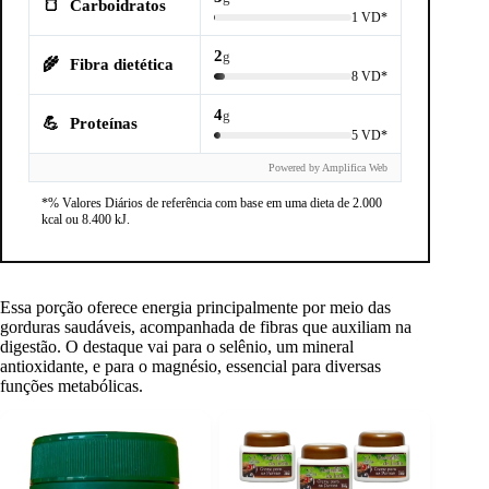
🍞
Carboidratos
1 VD*
2
g
🌾
Fibra dietética
8 VD*
4
g
💪
Proteínas
5 VD*
Powered by Amplifica Web
*% Valores Diários de referência com base em uma dieta de 2.000
kcal ou 8.400 kJ.
Essa porção oferece energia principalmente por meio das
gorduras saudáveis, acompanhada de fibras que auxiliam na
digestão. O destaque vai para o selênio, um mineral
antioxidante, e para o magnésio, essencial para diversas
funções metabólicas.