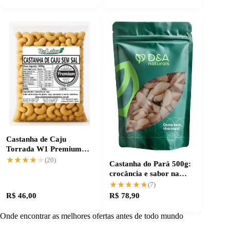
Castanha de Caju
Torrada W1 Premium
sem sal, crocância
★★★★★
★★★★★
(20)
Castanha do Pará 500g:
máxima
crocância e sabor na
medida certa
★★★★★
★★★★★
(7)
R$ 46,00
R$ 78,90
Onde encontrar as melhores ofertas antes de todo mundo