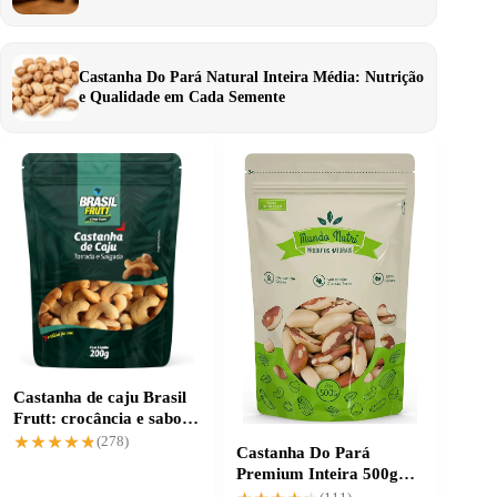
Castanha Do Pará Natural Inteira Média: Nutrição
e Qualidade em Cada Semente
Castanha de caju Brasil
Frutt: crocância e sabor
irresistível
★★★★★
★★★★★
(278)
Castanha Do Pará
Premium Inteira 500g
com qualidade garantida