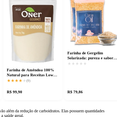
Farinha de Gergelim
Solarizada: pureza e sabor
natural
★★★★★
★★★★★
Farinha de Amêndoa 100%
Natural para Receitas Low
Carb e Saudáveis
★★★★★
★★★★★
(9)
R$ 99,90
R$ 79,86
 vão além da redução de carboidratos. Elas possuem quantidades
a a saúde geral.