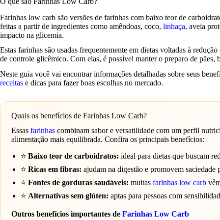
O que são Farinhas Low Carb?
Farinhas low carb são versões de farinhas com baixo teor de carboidrat
feitas a partir de ingredientes como amêndoas, coco,
linhaça
, aveia pro
impacto na glicemia.
Estas farinhas são usadas frequentemente em dietas voltadas à redução
de controle glicêmico. Com elas, é possível manter o preparo de pães, b
Neste guia você vai encontrar informações detalhadas sobre seus benef
receitas
e dicas para fazer boas escolhas no mercado.
Quais os benefícios de Farinhas Low Carb?
Essas
farinhas
combinam sabor e versatilidade com um perfil nutric
alimentação mais equilibrada. Confira os principais benefícios:
⭐
Baixo teor de carboidratos:
ideal para dietas que buscam redu
⭐
Ricas em fibras:
ajudam na digestão e promovem saciedade 
⭐
Fontes de gorduras saudáveis:
muitas
farinhas
low carb
vêm 
⭐
Alternativas sem glúten:
aptas para pessoas com sensibilidad
Outros benefícios importantes de
Farinhas
Low Carb