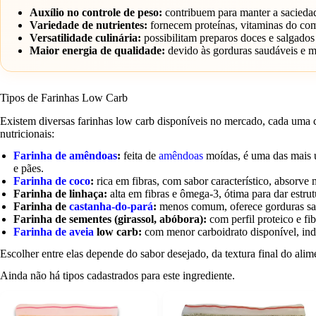
Auxílio no controle de peso:
contribuem para manter a saciedade
Variedade de nutrientes:
fornecem proteínas, vitaminas do com
Versatilidade culinária:
possibilitam preparos doces e salgados
Maior energia de qualidade:
devido às gorduras saudáveis e m
Tipos de Farinhas Low Carb
Existem diversas farinhas low carb disponíveis no mercado, cada uma co
nutricionais:
Farinha de amêndoas
:
feita de
amêndoas
moídas, é uma das mais u
e pães.
Farinha de coco
:
rica em fibras, com sabor característico, absorve 
Farinha de linhaça:
alta em fibras e ômega-3, ótima para dar estrut
Farinha de
castanha-do-pará
:
menos comum, oferece gorduras saud
Farinha de sementes (girassol, abóbora):
com perfil proteico e fib
Farinha de aveia
low carb:
com menor carboidrato disponível, ind
Escolher entre elas depende do sabor desejado, da textura final do alime
Ainda não há tipos cadastrados para este ingrediente.