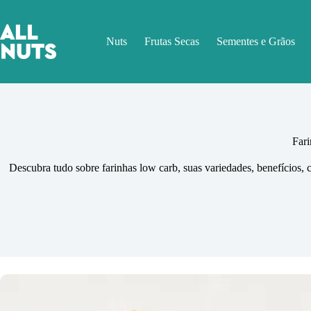
Pular
para
o
Nuts
Frutas Secas
Sementes e Grãos
conteúdo
Far
Descubra tudo sobre farinhas low carb, suas variedades, benefícios,