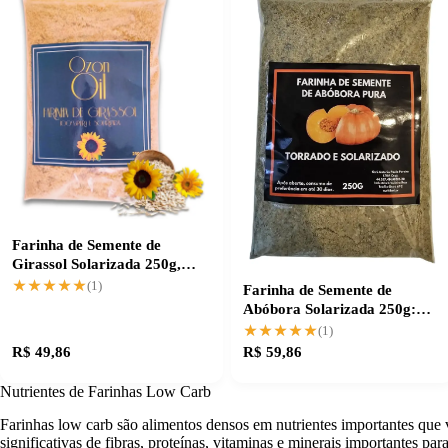
Farinha de Semente de
Girassol Solarizada 250g,
pura e natural
★★★★★
★★★★★
(1)
Farinha de Semente de
Abóbora Solarizada 250g:
Nutriente Puro e Natural
★★★★★
★★★★★
(1)
R$ 49,86
R$ 59,86
Nutrientes de Farinhas Low Carb
Farinhas low carb são alimentos densos em nutrientes importantes que
significativas de fibras, proteínas, vitaminas e minerais importantes par