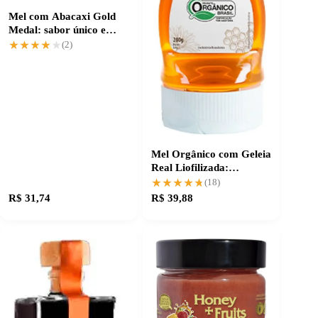
Mel com Abacaxi Gold
Medal: sabor único e
natural
★★★★★
★★★★★
(2)
Mel Orgânico com Geleia
Real Liofilizada:
Nutrição Extra para sua
★★★★★
★★★★★
(18)
Saúde
R$ 31,74
R$ 39,88