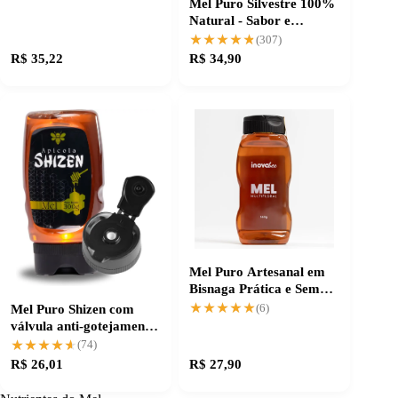
Mel Puro Silvestre 100%
Natural - Sabor e
Qualidade na Medalha
★★★★★
★★★★★
(307)
R$ 35,22
R$ 34,90
Mel Puro Artesanal em
Bisnaga Prática e Sem
Desperdício
★★★★★
★★★★★
Mel Puro Shizen com
(6)
válvula anti-gotejamento:
sem desperdício
★★★★★
★★★★★
(74)
R$ 26,01
R$ 27,90