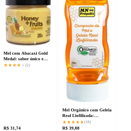
Mel com Abacaxi Gold
Medal: sabor único e
natural
★★★★★
★★★★★
(2)
Mel Orgânico com Geleia
Real Liofilizada:
Nutrição Extra para sua
★★★★★
★★★★★
(18)
Saúde
R$ 31,74
R$ 39,88