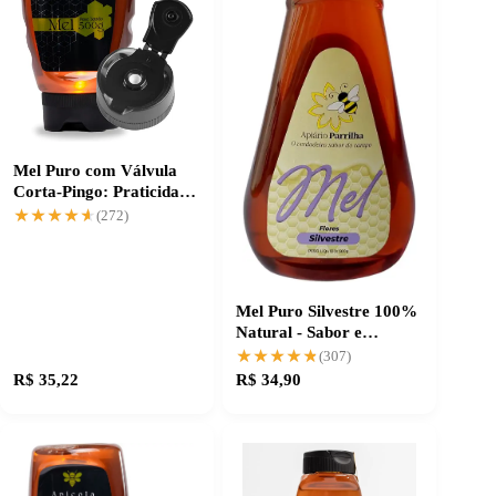
Mel Puro com Válvula
Corta-Pingo: Praticidade
na Medida Certa
★★★★★
★★★★★
(272)
Mel Puro Silvestre 100%
Natural - Sabor e
Qualidade na Medalha
★★★★★
★★★★★
(307)
R$ 35,22
R$ 34,90