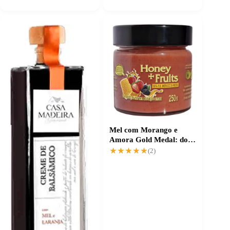
Mel com Morango e
Amora Gold Medal: doce
natural sem açúcar
★★★★★
★★★★★
(2)