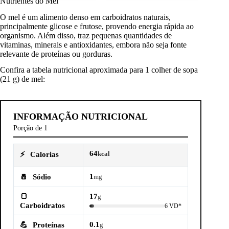
Nutrientes do Mel
O mel é um alimento denso em carboidratos naturais,
principalmente glicose e frutose, provendo energia rápida ao
organismo. Além disso, traz pequenas quantidades de
vitaminas, minerais e antioxidantes, embora não seja fonte
relevante de proteínas ou gorduras.
Confira a tabela nutricional aproximada para 1 colher de sopa
(21 g) de mel:
INFORMAÇÃO NUTRICIONAL
Porção de 1
64
⚡
Calorias
kcal
1
🧂
Sódio
mg
🍞
17
g
Carboidratos
6 VD*
0.1
💪
Proteínas
g