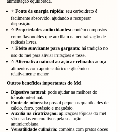
alimentação equilibrada.
⭐
Fonte de energia rápida:
seu carboidrato é
facilmente absorvido, ajudando a recuperar
disposição.
⭐
Propriedades antioxidantes:
contém compostos
como flavonoides que auxiliam na neutralização de
radicais livres.
⭐
Efeito suavizante para garganta:
há tradição no
uso do mel para aliviar irritações e tosse.
⭐
Alternativa natural ao açúcar refinado:
adoça
alimentos com aporte calórico e glicêmico
relativamente menor.
Outros benefícios importantes do Mel
Digestivo natural:
pode ajudar na melhora do
trânsito intestinal.
Fonte de minerais:
possui pequenas quantidades de
cálcio, ferro, potássio e magnésio.
Auxilia na cicatrização:
aplicações tópicas do mel
são usadas em curativos pela sua ação
antimicrobiana.
Versatilidade culinária:
combina com pratos doces