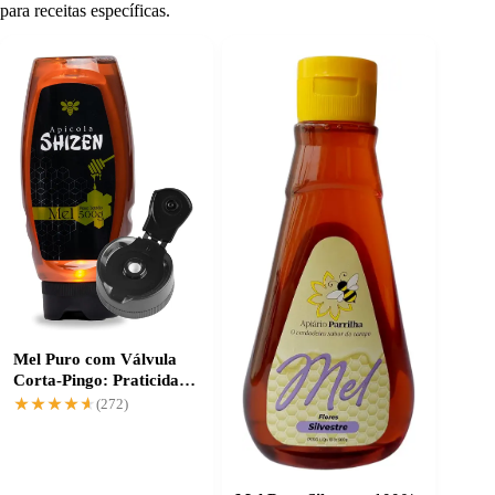
para receitas específicas.
Mel Puro com Válvula
Corta-Pingo: Praticidade
na Medida Certa
★★★★★
★★★★★
(272)