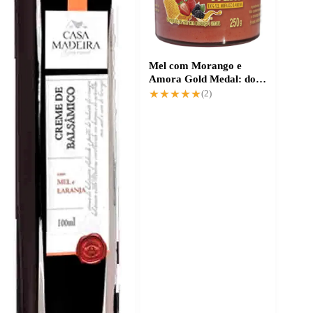
Mel com Morango e
Amora Gold Medal: doce
natural sem açúcar
★★★★★
★★★★★
(2)