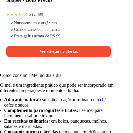
Shopee • Bons Preços
★★★★☆
4.6 (2.400)
Nuts
premium e orgânicas
Grande variedade de marcas
Frete grátis acima de R$ 99
Ver seleção de ofertas
Como consumir Mel no dia a dia
O mel é um ingrediente prático que pode ser incorporado em
diferentes preparações e momentos do dia.
Adoçante natural:
substitua o açúcar refinado em
chás
,
cafés e sucos.
Complemento para iogurtes e frutas:
use mel para
incrementar sabor e textura.
Em receitas culinárias:
em bolos, panquecas, molhos,
saladas e marinadas.
Consumir puro:
colheradas de mel após refeições ou no