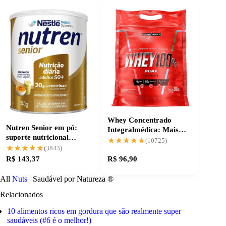
Whey Concentrado
Nutren Senior em pó:
Integralmédica: Mais
suporte nutricional
Proteína Pós-Treino
★★★★★
★★★★★
(10725)
prático para idosos
★★★★★
★★★★★
(3843)
R$ 143,37
R$ 96,90
All
Nuts
| Saudável por Natureza ®
Relacionados
10 alimentos ricos em gordura que são realmente super
saudáveis (#6 é o melhor!)