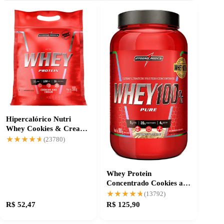
Hipercalórico Nutri
Whey Cookies & Cream:
energia para crescer
★★★★★
★★★★★
(23780)
Whey Protein
Concentrado Cookies and
Cream com 21g de
★★★★★
★★★★★
(13792)
proteína
R$ 52,47
R$ 125,90