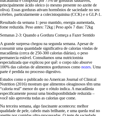
macadâmia é composta por 75% de gorduras saudáveis,
principalmente ácido oleico (o mesmo presente no azeite de
oliva). Essas gorduras ativam hormônios de saciedade no seu
cérebro, particularmente a colecistoquinina (CCK) e o GLP-1.
Resultado da semana 1: peso mantido, energia aumentada,
fome reduzida. Peso antes: 72kg | Peso após 7 dias: 72kg
Semanas 2-3: Quando a Gordura Começa a Fazer Sentido
A grande surpresa chegou na segunda semana. Apesar de
consumir uma quantidade significativa de calorias vindas de
macadâmia (cerca de 250-300 calorias diárias), o peso
permanecia estável. Consultamos uma nutricionista
especializada que explicou por quê: o corpo não absorve
100% das calorias de alimentos gordurosos como
nozes
. Uma
parte é perdida no processo digestivo.
Estudos como o publicado no American Journal of Clinical
Nutrition (2016) mostram que alimentos oleaginosos têm uma
“caloria real” menor do que o rótulo indica. A macadâmia
especificamente possui uma biodisponibilidade reduzida –
você não aproveita todas as calorias que come.
Na terceira semana, algo fascinante aconteceu: melhor
qualidade de pele, cabelo mais brilhante, e uma queda real no
apetite por comidas ultra-processadas. O teste de saciedade