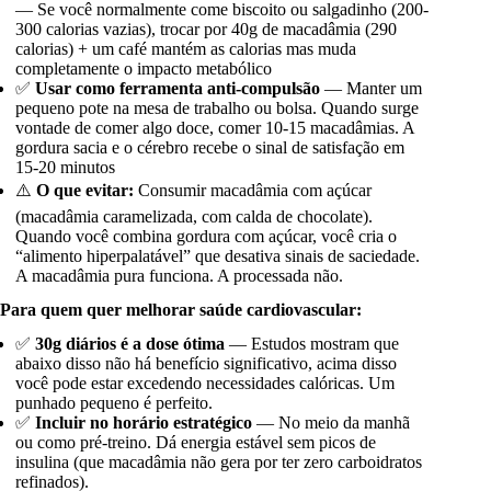
— Se você normalmente come biscoito ou salgadinho (200-
300 calorias vazias), trocar por 40g de macadâmia (290
calorias) + um café mantém as calorias mas muda
completamente o impacto metabólico
✅
Usar como ferramenta anti-compulsão
— Manter um
pequeno pote na mesa de trabalho ou bolsa. Quando surge
vontade de comer algo doce, comer 10-15 macadâmias. A
gordura sacia e o cérebro recebe o sinal de satisfação em
15-20 minutos
⚠️
O que evitar:
Consumir macadâmia com açúcar
(macadâmia caramelizada, com calda de chocolate).
Quando você combina gordura com açúcar, você cria o
“alimento hiperpalatável” que desativa sinais de saciedade.
A macadâmia pura funciona. A processada não.
Para quem quer melhorar saúde cardiovascular:
✅
30g diários é a dose ótima
— Estudos mostram que
abaixo disso não há benefício significativo, acima disso
você pode estar excedendo necessidades calóricas. Um
punhado pequeno é perfeito.
✅
Incluir no horário estratégico
— No meio da manhã
ou como pré-treino. Dá energia estável sem picos de
insulina (que macadâmia não gera por ter zero carboidratos
refinados).