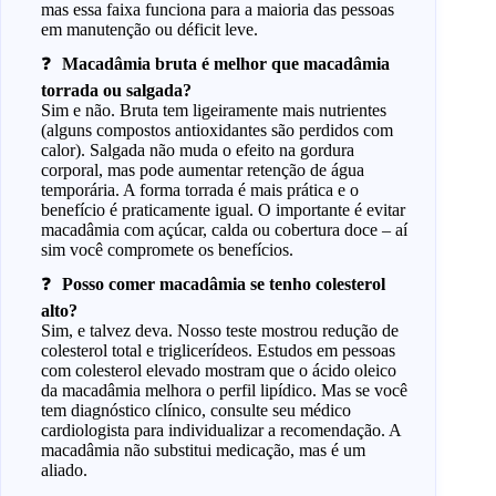
mas essa faixa funciona para a maioria das pessoas
em manutenção ou déficit leve.
Macadâmia bruta é melhor que macadâmia
torrada ou salgada?
Sim e não. Bruta tem ligeiramente mais nutrientes
(alguns compostos antioxidantes são perdidos com
calor). Salgada não muda o efeito na gordura
corporal, mas pode aumentar retenção de água
temporária. A forma torrada é mais prática e o
benefício é praticamente igual. O importante é evitar
macadâmia com açúcar, calda ou cobertura doce – aí
sim você compromete os benefícios.
Posso comer macadâmia se tenho colesterol
alto?
Sim, e talvez deva. Nosso teste mostrou redução de
colesterol total e triglicerídeos. Estudos em pessoas
com colesterol elevado mostram que o ácido oleico
da macadâmia melhora o perfil lipídico. Mas se você
tem diagnóstico clínico, consulte seu médico
cardiologista para individualizar a recomendação. A
macadâmia não substitui medicação, mas é um
aliado.