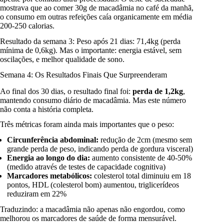
mostrava que ao comer 30g de macadâmia no café da manhã,
o consumo em outras refeições caía organicamente em média
200-250 calorias.
Resultado da semana 3: Peso após 21 dias: 71,4kg (perda
mínima de 0,6kg). Mas o importante: energia estável, sem
oscilações, e melhor qualidade de sono.
Semana 4: Os Resultados Finais Que Surpreenderam
Ao final dos 30 dias, o resultado final foi:
perda de 1,2kg
,
mantendo consumo diário de macadâmia. Mas este número
não conta a história completa.
Três métricas foram ainda mais importantes que o peso:
Circunferência abdominal:
redução de 2cm (mesmo sem
grande perda de peso, indicando perda de gordura visceral)
Energia ao longo do dia:
aumento consistente de 40-50%
(medido através de testes de capacidade cognitiva)
Marcadores metabólicos:
colesterol total diminuiu em 18
pontos, HDL (colesterol bom) aumentou, triglicerídeos
reduziram em 22%
Traduzindo: a macadâmia não apenas não engordou, como
melhorou os marcadores de saúde de forma mensurável.