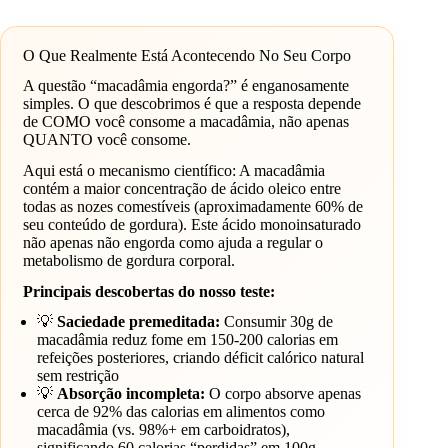
O Que Realmente Está Acontecendo No Seu Corpo
A questão “macadâmia engorda?” é enganosamente
simples. O que descobrimos é que a resposta depende
de COMO você consome a macadâmia, não apenas
QUANTO você consome.
Aqui está o mecanismo científico: A macadâmia
contém a maior concentração de ácido oleico entre
todas as nozes comestíveis (aproximadamente 60% de
seu conteúdo de gordura). Este ácido monoinsaturado
não apenas não engorda como ajuda a regular o
metabolismo de gordura corporal.
Principais descobertas do nosso teste:
💡
Saciedade premeditada:
Consumir 30g de
macadâmia reduz fome em 150-200 calorias em
refeições posteriores, criando déficit calórico natural
sem restrição
💡
Absorção incompleta:
O corpo absorve apenas
cerca de 92% das calorias em alimentos como
macadâmia (vs. 98%+ em carboidratos),
significando 60 calorias “perdidas” em 100g