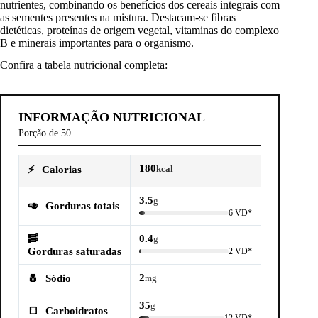
nutrientes, combinando os benefícios dos cereais integrais com
as sementes presentes na mistura. Destacam-se fibras
dietéticas, proteínas de origem vegetal, vitaminas do complexo
B e minerais importantes para o organismo.
Confira a tabela nutricional completa:
INFORMAÇÃO NUTRICIONAL
Porção de 50
180
⚡
Calorias
kcal
3.5
g
🥑
Gorduras totais
6 VD*
🥓
0.4
g
Gorduras saturadas
2 VD*
2
🧂
Sódio
mg
35
g
🍞
Carboidratos
12 VD*