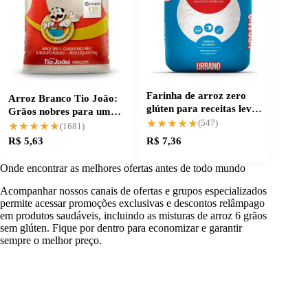
Farinha de arroz zero
Arroz Branco Tio João:
glúten para receitas leves
Grãos nobres para um
e saborosas
★★★★★
★★★★★
cozimento perfeito
(547)
★★★★★
★★★★★
(1681)
R$ 5,63
R$ 7,36
Onde encontrar as melhores ofertas antes de todo mundo
Acompanhar nossos canais de ofertas e grupos especializados
permite acessar promoções exclusivas e descontos relâmpago
em produtos saudáveis, incluindo as misturas de arroz 6 grãos
sem glúten. Fique por dentro para economizar e garantir
sempre o melhor preço.