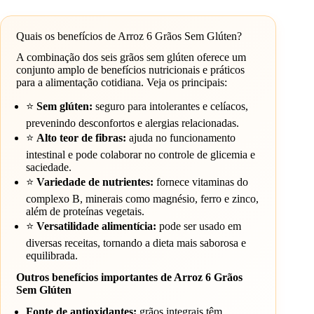
Quais os benefícios de Arroz 6 Grãos Sem Glúten?
A combinação dos seis grãos sem glúten oferece um
conjunto amplo de benefícios nutricionais e práticos
para a alimentação cotidiana. Veja os principais:
⭐
Sem glúten:
seguro para intolerantes e celíacos,
prevenindo desconfortos e alergias relacionadas.
⭐
Alto teor de fibras:
ajuda no funcionamento
intestinal e pode colaborar no controle de glicemia e
saciedade.
⭐
Variedade de nutrientes:
fornece vitaminas do
complexo B, minerais como magnésio, ferro e zinco,
além de proteínas vegetais.
⭐
Versatilidade alimentícia:
pode ser usado em
diversas receitas, tornando a dieta mais saborosa e
equilibrada.
Outros benefícios importantes de Arroz 6 Grãos
Sem Glúten
Fonte de antioxidantes:
grãos integrais têm