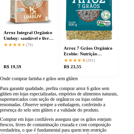
Arroz Integral Orgânico
Umbuy: saudável e livre
de agrotóxicos
★★★★★
★★★★★
(79)
Arroz 7 Grãos Orgânico
Ecobio: Nutrição
Completa na Medida
★★★★★
★★★★★
(291)
Certa
R$ 19,59
R$ 23,55
Onde comprar farinha e grãos sem glúten
Para garantir qualidade, prefira comprar arroz 6 grãos sem
glúten em lojas especializadas, empórios de alimentos naturais,
supermercados com seção de orgânicos ou lojas online
renomadas. Observe sempre a embalagem, conferindo a
presença do selo sem glúten e a validade do produto.
Comprar em lojas confiáveis assegura que os grãos estejam
frescos, livres de contaminação cruzada e com composição
verdadeira, o que é fundamental para quem tem restrição