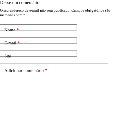
Deixe um comentário
O seu endereço de e-mail não será publicado.
Campos obrigatórios são
marcados com
*
Nome
*
E-mail
*
Site
Adicionar comentário
*
Salvar meu nome, e-mail e site neste navegador para a
próxima vez que eu comentar.