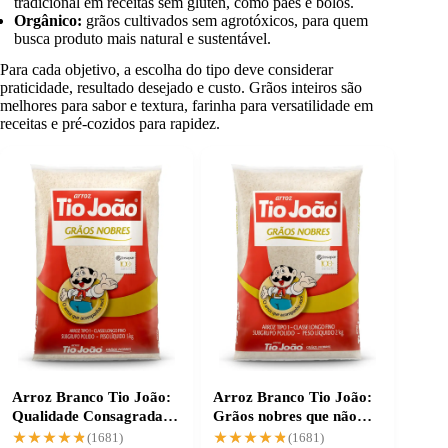
tradicional em receitas sem glúten, como pães e bolos.
Orgânico:
grãos cultivados sem agrotóxicos, para quem
busca produto mais natural e sustentável.
Para cada objetivo, a escolha do tipo deve considerar
praticidade, resultado desejado e custo. Grãos inteiros são
melhores para sabor e textura, farinha para versatilidade em
receitas e pré-cozidos para rapidez.
Arroz Branco Tio João:
Arroz Branco Tio João:
Qualidade Consagrada
Grãos nobres que não
em Cada Grão
desperdiçam
★★★★★
★★★★★
★★★★★
★★★★★
(1681)
(1681)