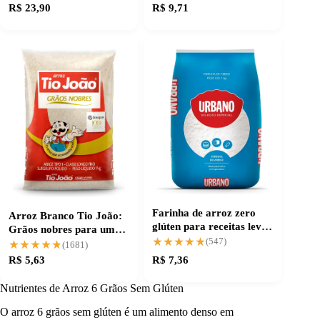
R$ 23,90
R$ 9,71
Farinha de arroz zero
Arroz Branco Tio João:
glúten para receitas leves
Grãos nobres para um
e saborosas
★★★★★
★★★★★
cozimento perfeito
(547)
★★★★★
★★★★★
(1681)
R$ 5,63
R$ 7,36
Nutrientes de Arroz 6 Grãos Sem Glúten
O arroz 6 grãos sem glúten é um alimento denso em