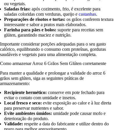
ou vegetais.
Saladas frias:
após cozimento, frio, é excelente para
saladas coloridas com verduras, queijo e
castanhas
.
Preparações de risotos e tortas:
os grãos conferem textura
interessante e sabor a pratos mais elaborados.
Farinha para pães e bolos:
suporte para receitas sem
glúten, garantindo maciez e nutrição.
Importante considerar porções adequadas para o seu gasto
calórico, equilibrando o consumo com proteínas, gorduras
saudáveis e vegetais para uma alimentação completa.
Como armazenar Arroz 6 Grãos Sem Glúten corretamente
Para manter a qualidade e prolongar a validade do arroz 6
grãos sem glúten, siga as seguintes práticas de
armazenamento:
Recipiente hermético:
conserve em pote fechado para
evitar o contato com umidade e insetos.
Local fresco e seco:
evite exposição ao calor e à luz direta
para preservar nutrientes e sabor.
Evite ambientes úmidos:
umidade pode causar mofo e
deterioração do produto.
Validade:
respeite a data do fabricante e utilize dentro do
prazo para melhor aproveitamento.