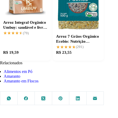
Arroz Integral Orgânico
Umbuy: saudável e livre
de agrotóxicos
★★★★★
★★★★★
(79)
Arroz 7 Grãos Orgânico
Ecobio: Nutrição
Completa na Medida
★★★★★
★★★★★
(291)
Certa
R$ 19,59
R$ 23,55
Relacionados
Alimentos em Pó
Amaranto
Amaranto em Flocos