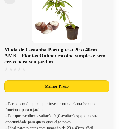
Muda de Castanha Portuguesa 20 a 40cm
AMK - Plantas Online: escolha simples e sem
erros para seu jardim
★★★★★
★★★★★
Melhor Preço
- Para quem é: quem quer investir numa planta bonita e
funcional para o jardim
- Por que escolher: avaliação 0 (0 avaliações) que mostra
oportunidade para quem quer algo novo
- Ideal para: plantas com tamanho de 20 a 40cm, fácil