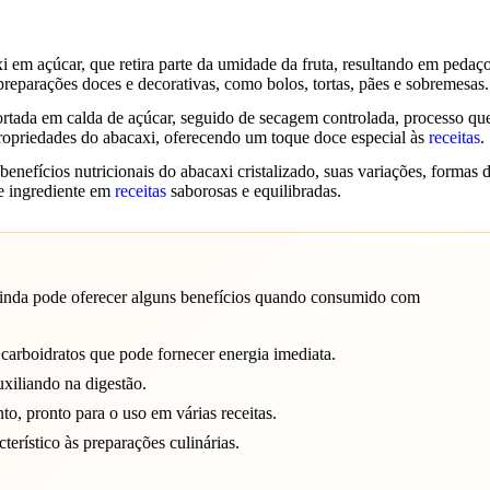
i em açúcar, que retira parte da umidade da fruta, resultando em pedaç
parações doces e decorativas, como bolos, tortas, pães e sobremesas.
cortada em calda de açúcar, seguido de secagem controlada, processo qu
s propriedades do abacaxi, oferecendo um toque doce especial às
receitas
.
enefícios nutricionais do abacaxi cristalizado, suas variações, formas 
e ingrediente em
receitas
saborosas e equilibradas.
 ainda pode oferecer alguns benefícios quando consumido com
carboidratos que pode fornecer energia imediata.
uxiliando na digestão.
o, pronto para o uso em várias receitas.
erístico às preparações culinárias.