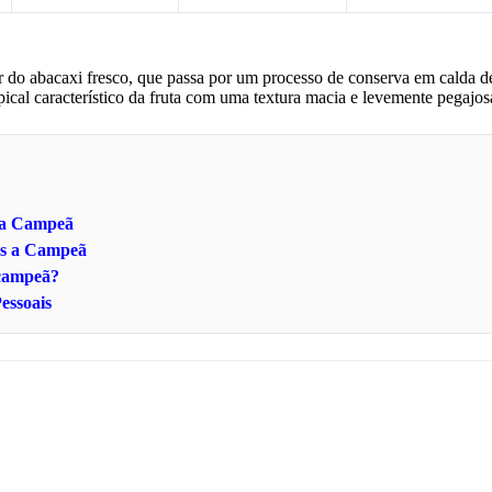
ir do abacaxi fresco, que passa por um processo de conserva em calda d
ropical característico da fruta com uma textura macia e levemente pegajos
s a Campeã
os a Campeã
 campeã?
essoais