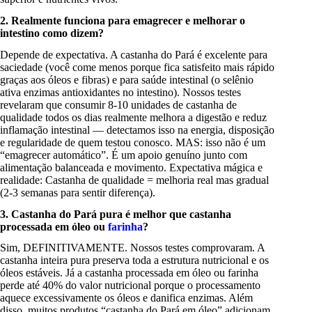
2. Realmente funciona para emagrecer e melhorar o
intestino como dizem?
Depende de expectativa. A castanha do Pará é excelente para
saciedade (você come menos porque fica satisfeito mais rápido
graças aos óleos e fibras) e para saúde intestinal (o selênio
ativa enzimas antioxidantes no intestino). Nossos testes
revelaram que consumir 8-10 unidades de castanha de
qualidade todos os dias realmente melhora a digestão e reduz
inflamação intestinal — detectamos isso na energia, disposição
e regularidade de quem testou conosco. MAS: isso não é um
“emagrecer automático”. É um apoio genuíno junto com
alimentação balanceada e movimento. Expectativa mágica e
realidade: Castanha de qualidade = melhoria real mas gradual
(2-3 semanas para sentir diferença).
3. Castanha do Pará pura é melhor que castanha
processada em óleo ou
farinha
?
Sim, DEFINITIVAMENTE. Nossos testes comprovaram. A
castanha inteira pura preserva toda a estrutura nutricional e os
óleos estáveis. Já a castanha processada em óleo ou farinha
perde até 40% do valor nutricional porque o processamento
aquece excessivamente os óleos e danifica enzimas. Além
disso, muitos produtos “castanha do Pará em óleo” adicionam