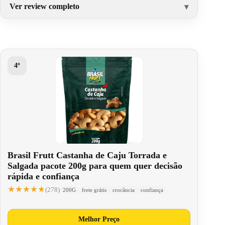
Ver review completo
4º
Brasil Frutt Castanha de Caju Torrada e
Salgada pacote 200g para quem quer decisão
rápida e confiança
★★★★★
★★★★★
(278)
200G
frete grátis
crocância
confiança
Melhor Preço