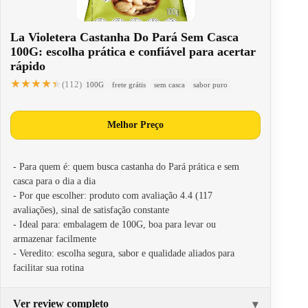
La Violetera Castanha Do Pará Sem Casca
100G: escolha prática e confiável para acertar
rápido
★★★★★
★★★★★
(112)
100G
frete grátis
sem casca
sabor puro
Melhor Preço
- Para quem é: quem busca castanha do Pará prática e sem
casca para o dia a dia
- Por que escolher: produto com avaliação 4.4 (117
avaliações), sinal de satisfação constante
- Ideal para: embalagem de 100G, boa para levar ou
armazenar facilmente
- Veredito: escolha segura, sabor e qualidade aliados para
facilitar sua rotina
Ver review completo