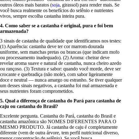
outros óleos mais baratos (
soja
, girassol) para render mais. Se
você busca realmente os benefícios do selênio e nutrientes
vivos, sempre escolha castanha inteira pura.
4. Como saber se a castanha é original, pura e foi bem
armazenada?
3 sinais de castanha de qualidade que identificamos nos testes:
(1) Aparência: castanha deve ter cor marrom-dourada
uniforme, sem manchas pretas ou brancas (que indicam mofo
ou processamento inadequado). (2) Aroma: cheirar deve
revelar aroma suave e natural de castanha, nunca cheiro azedo
ou rançoso. (3) Textura e sabor: quando você morde, deve ser
crocante e quebradiça (não mole), com sabor ligeiramente
doce e neutral — nunca amargo ou estranho. Se tiver qualquer
um desses sinais negativos, a castanha foi mal armazenada e
seus nutrientes foram comprometidos.
5. Qual a diferença de castanha do Pará para castanha de
caju ou castanha do Brasil?
Excelente pergunta. Castanha do Pará, castanha do Brasil e
castanha amazônica são NOMES DIFERENTES PARA O
MESMO PRODUTO. Já castanha de caju é completamente
diferente (vem de outra árvore, tem perfil nutricional diverso,
menor concentração de selênio). Se você busca