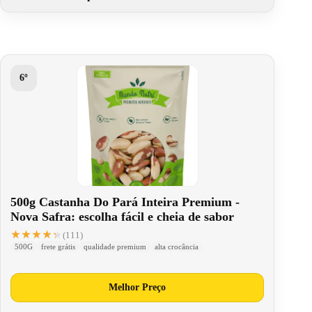
6º
500g Castanha Do Pará Inteira Premium -
Nova Safra: escolha fácil e cheia de sabor
★★★★★
★★★★★
(111)
500G
frete grátis
qualidade premium
alta crocância
Melhor Preço