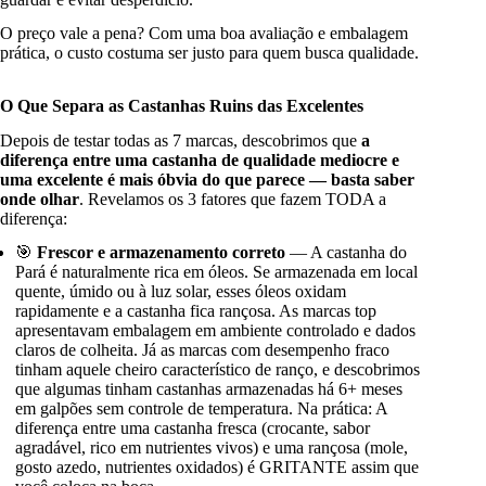
O preço vale a pena? Com uma boa avaliação e embalagem
prática, o custo costuma ser justo para quem busca qualidade.
O Que Separa as Castanhas Ruins das Excelentes
Depois de testar todas as 7 marcas, descobrimos que
a
diferença entre uma castanha de qualidade mediocre e
uma excelente é mais óbvia do que parece — basta saber
onde olhar
. Revelamos os 3 fatores que fazem TODA a
diferença:
🎯
Frescor e armazenamento correto
— A castanha do
Pará é naturalmente rica em óleos. Se armazenada em local
quente, úmido ou à luz solar, esses óleos oxidam
rapidamente e a castanha fica rançosa. As marcas top
apresentavam embalagem em ambiente controlado e dados
claros de colheita. Já as marcas com desempenho fraco
tinham aquele cheiro característico de ranço, e descobrimos
que algumas tinham castanhas armazenadas há 6+ meses
em galpões sem controle de temperatura. Na prática: A
diferença entre uma castanha fresca (crocante, sabor
agradável, rico em nutrientes vivos) e uma rançosa (mole,
gosto azedo, nutrientes oxidados) é GRITANTE assim que