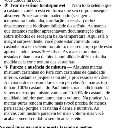
você coloca na boca.
🎯
Teor de selênio biodisponível
— Nem todo selênio que
a castanha contém está em forma que seu corpo consegue
absorver. Processamento inadequado (secagem a
temperatura muito alta, torrefação excessiva) reduz
drasticamente a biodisponibilidade do selênio. As marcas
que testamos melhor apresentavam documentação clara
sobre métodos de secagem baixa-temperatura. Aqui está o
insight surpreendente: você pode estar comendo uma
castanha rica em selênio no rótulo, mas seu corpo pode estar
aproveitando apenas 30% disso. As marcas premium
testadas tinham taxa de biodisponibilidade 40% mais alta
medida pela cor e textura das castanhas.
🎯
Pureza e ausência de mistura
— Algumas marcas
misturam castanhas do Pará com castanhas de qualidade
inferior, castanhas pequenas ou até já processadas em óleo.
A maioria dos consumidores nem percebe. As marcas top
tinham 100% castanha do Pará inteira, nada adicionado. Já
vimos marcas que misturavam com 20-30% de castanha de
qualidade inferior para aumentar o volume. Na prática: As
marcas puras rendem muito mais (você precisa de menos
para saciar) porque a castanha é densa e nutritiva. As
marcas com mistura parecem ter mais volume mas você
acaba comendo o dobro sem ficar satisfeito.
Se você quer garantir que está fazendo o melhor