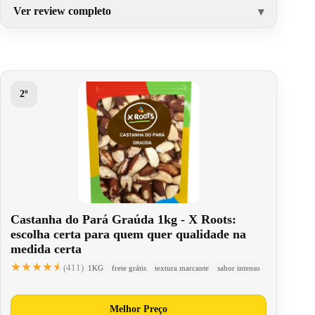
Ver review completo
2º
Castanha do Pará Graúda 1kg - X Roots:
escolha certa para quem quer qualidade na
medida certa
★★★★★
★★★★★
(411)
1KG
frete grátis
textura marcante
sabor intenso
Melhor Preço