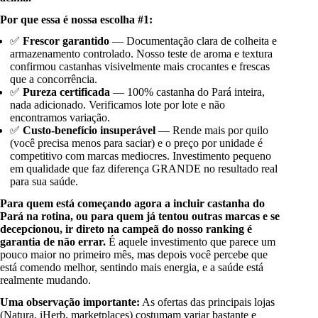
Por que essa é nossa escolha #1:
✅
Frescor garantido
— Documentação clara de colheita e
armazenamento controlado. Nosso teste de aroma e textura
confirmou castanhas visivelmente mais crocantes e frescas
que a concorrência.
✅
Pureza certificada
— 100% castanha do Pará inteira,
nada adicionado. Verificamos lote por lote e não
encontramos variação.
✅
Custo-benefício insuperável
— Rende mais por quilo
(você precisa menos para saciar) e o preço por unidade é
competitivo com marcas mediocres. Investimento pequeno
em qualidade que faz diferença GRANDE no resultado real
para sua saúde.
Para quem está começando agora a incluir castanha do
Pará na rotina, ou para quem já tentou outras marcas e se
decepcionou, ir direto na campeã do nosso ranking é
garantia de não errar.
É aquele investimento que parece um
pouco maior no primeiro mês, mas depois você percebe que
está comendo melhor, sentindo mais energia, e a saúde está
realmente mudando.
Uma observação importante:
As ofertas das principais lojas
(Natura, iHerb, marketplaces) costumam variar bastante e