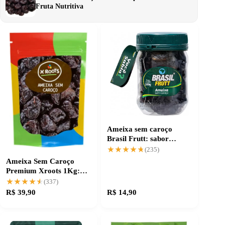
Fruta Nutritiva
Ameixa sem caroço
Brasil Frutt: sabor
autêntico e prático
★★★★★
★★★★★
(235)
Ameixa Sem Caroço
Premium Xroots 1Kg:
sabor e qualidade
★★★★★
★★★★★
(337)
R$ 39,90
R$ 14,90