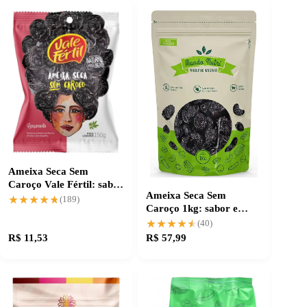
Ameixa Seca Sem
Caroço Vale Fértil: sabor
Ameixa Seca Sem
e praticidade
★★★★★
★★★★★
(189)
Caroço 1kg: sabor e
qualidade importada
★★★★★
★★★★★
(40)
R$ 11,53
R$ 57,99