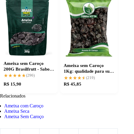
Ameixa sem Caroço
Ameixa sem Caroço
200G Brasilfrutt - Sabor
1Kg: qualidade para suas
e Praticidade
★★★★★
★★★★★
(296)
receitas
★★★★★
★★★★★
(219)
R$ 15,90
R$ 45,85
Relacionados
Ameixa com Caroço
Ameixa Seca
Ameixa Sem Caroço