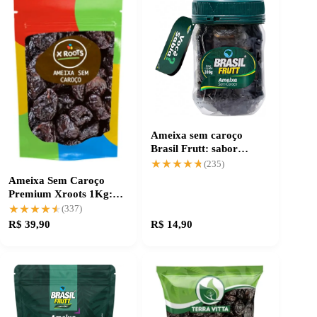
Ameixa sem caroço
Brasil Frutt: sabor
autêntico e prático
★★★★★
★★★★★
(235)
Ameixa Sem Caroço
Premium Xroots 1Kg:
sabor e qualidade
★★★★★
★★★★★
(337)
R$ 39,90
R$ 14,90