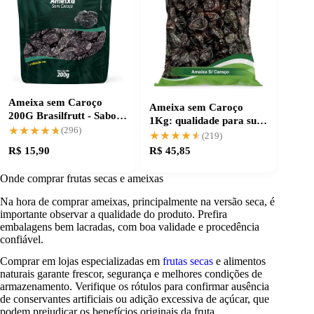
Ameixa sem Caroço
Ameixa sem Caroço
200G Brasilfrutt - Sabor
1Kg: qualidade para suas
e Praticidade
★★★★★
★★★★★
(296)
receitas
★★★★★
★★★★★
(219)
R$ 15,90
R$ 45,85
Onde comprar frutas secas e ameixas
Na hora de comprar ameixas, principalmente na versão seca, é
importante observar a qualidade do produto. Prefira
embalagens bem lacradas, com boa validade e procedência
confiável.
Comprar em lojas especializadas em
frutas secas
e alimentos
naturais garante frescor, segurança e melhores condições de
armazenamento. Verifique os rótulos para confirmar ausência
de conservantes artificiais ou adição excessiva de açúcar, que
podem prejudicar os benefícios originais da fruta.