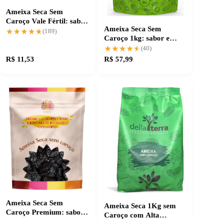
Ameixa Seca Sem
Caroço Vale Fértil: sabor
Ameixa Seca Sem
e praticidade
★★★★★
★★★★★
(189)
Caroço 1kg: sabor e
qualidade importada
★★★★★
★★★★★
(40)
R$ 11,53
R$ 57,99
Ameixa Seca Sem
Ameixa Seca 1Kg sem
Caroço Premium: sabor
Caroço com Alta