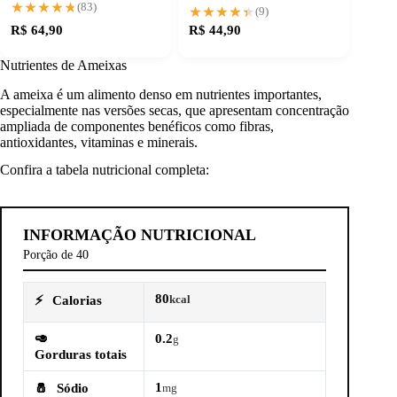
e qualidade garantidos
★★★★★
★★★★★
(83)
Aceitação
★★★★★
★★★★★
(9)
R$ 64,90
R$ 44,90
Nutrientes de Ameixas
A ameixa é um alimento denso em nutrientes importantes,
especialmente nas versões secas, que apresentam concentração
ampliada de componentes benéficos como fibras,
antioxidantes, vitaminas e minerais.
Confira a tabela nutricional completa:
INFORMAÇÃO NUTRICIONAL
Porção de 40
80
⚡
Calorias
kcal
🥑
0.2
g
Gorduras totais
1
🧂
Sódio
mg