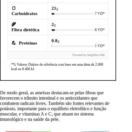
🍞
21
g
Carboidratos
7 VD*
🌾
2
g
Fibra dietética
8 VD*
0.8
g
💪
Proteínas
1 VD*
Powered by Amplifica Web
*% Valores Diários de referência com base em uma dieta de 2.000
kcal ou 8.400 kJ.
De modo geral, as ameixas destacam-se pelas fibras que
favorecem o trânsito intestinal e os antioxidantes que
combatem radicais livres. Também são fontes relevantes de
potássio, importante para o equilíbrio eletrolítico e função
muscular, e vitaminas A e C, que atuam no sistema
imunológico e na saúde da pele.