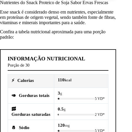
Nutrientes do Snack Proteico de Soja Sabor Ervas Frescas
Esse snack é considerado denso em nutrientes, especialmente
em proteínas de origem vegetal, sendo também fonte de fibras,
vitaminas e minerais importantes para a saúde.
Confira a tabela nutricional aproximada para uma porção
padrão:
INFORMAÇÃO NUTRICIONAL
Porção de 30
110
⚡
Calorias
kcal
3
g
🥑
Gorduras totais
5 VD*
🥓
0.5
g
Gorduras saturadas
2 VD*
120
mg
🧂
Sódio
5 VD*