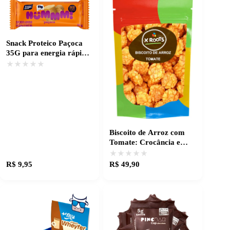
Snack Proteico Paçoca
35G para energia rápida
e sabor irresistível
★★★★★
★★★★★
Biscoito de Arroz com
Tomate: Crocância e
Sabor Temperado
★★★★★
★★★★★
R$ 9,95
R$ 49,90