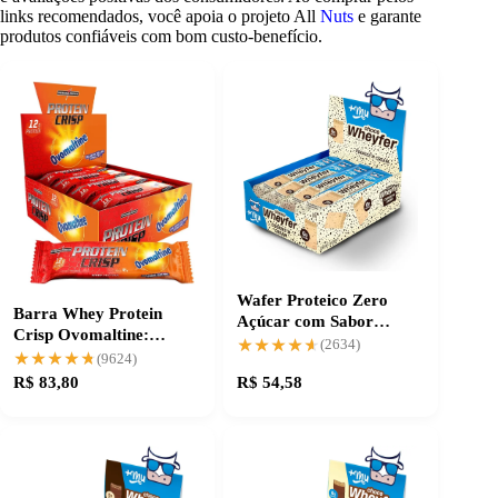
links recomendados, você apoia o projeto All
Nuts
e garante
produtos confiáveis com bom custo-benefício.
Wafer Proteico Zero
Barra Whey Protein
Açúcar com Sabor
Crisp Ovomaltine:
Incrível Cookies
★★★★★
★★★★★
(2634)
Energia sem complicação
★★★★★
★★★★★
(9624)
R$ 83,80
R$ 54,58