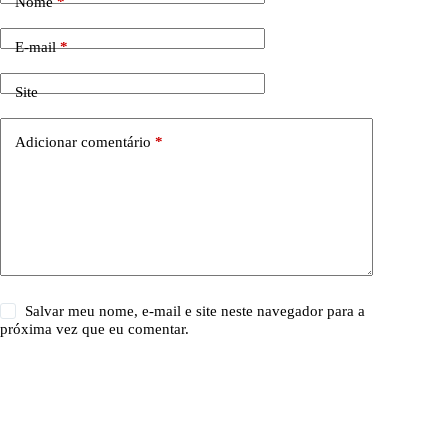
Nome
*
E-mail
*
Site
Adicionar comentário
*
Salvar meu nome, e-mail e site neste navegador para a
próxima vez que eu comentar.
Publicar comentário
Copyright © 2026 - All Nuts | Powered by Amplifica Web