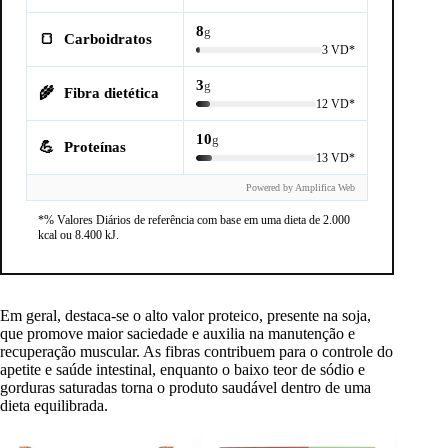
8
g
🍞
Carboidratos
3 VD*
3
g
🌾
Fibra dietética
12 VD*
10
g
💪
Proteínas
13 VD*
Powered by Amplifica Web
*% Valores Diários de referência com base em uma dieta de 2.000
kcal ou 8.400 kJ.
Em geral, destaca-se o alto valor proteico, presente na soja,
que promove maior saciedade e auxilia na manutenção e
recuperação muscular. As fibras contribuem para o controle do
apetite e saúde intestinal, enquanto o baixo teor de sódio e
gorduras saturadas torna o produto saudável dentro de uma
dieta equilibrada.