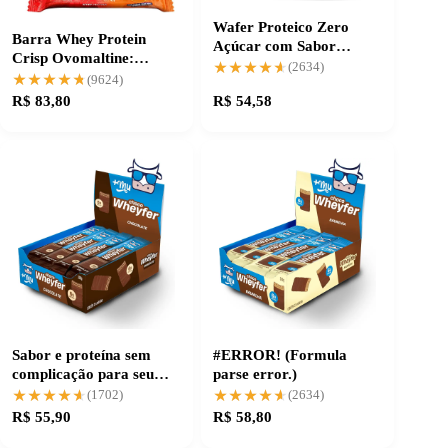
Wafer Proteico Zero
Barra Whey Protein
Açúcar com Sabor
Crisp Ovomaltine:
Incrível Cookies
★★★★★
★★★★★
(2634)
Energia sem complicação
★★★★★
★★★★★
(9624)
R$ 83,80
R$ 54,58
Sabor e proteína sem
#ERROR! (Formula
complicação para seu
parse error.)
treino
★★★★★
★★★★★
★★★★★
★★★★★
(1702)
(2634)
R$ 55,90
R$ 58,80