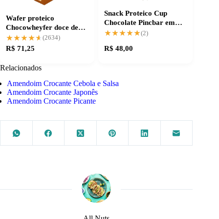
Snack Proteico Cup
Wafer proteico
Chocolate Pincbar em
Chocowheyfer doce de
Kit Prático
★★★★★
★★★★★
(2)
leite com zero açúcar
★★★★★
★★★★★
(2634)
R$ 71,25
R$ 48,00
Relacionados
Amendoim Crocante Cebola e Salsa
Amendoim Crocante Japonês
Amendoim Crocante Picante
All Nuts