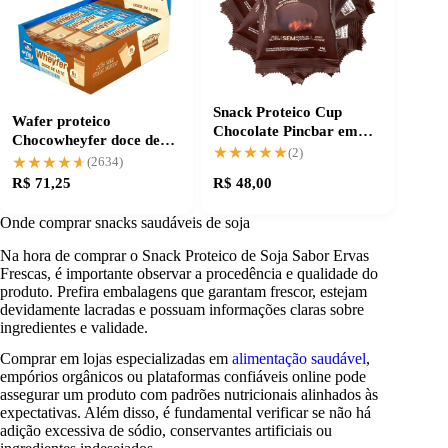
Snack Proteico Cup
Wafer proteico
Chocolate Pincbar em
Chocowheyfer doce de
Kit Prático
★★★★★
★★★★★
(2)
leite com zero açúcar
★★★★★
★★★★★
(2634)
R$ 71,25
R$ 48,00
Onde comprar snacks saudáveis de soja
Na hora de comprar o Snack Proteico de Soja Sabor Ervas
Frescas, é importante observar a procedência e qualidade do
produto. Prefira embalagens que garantam frescor, estejam
devidamente lacradas e possuam informações claras sobre
ingredientes e validade.
Comprar em lojas especializadas em
alimentação saudável
,
empórios orgânicos ou plataformas confiáveis online pode
assegurar um produto com padrões nutricionais alinhados às
expectativas. Além disso, é fundamental verificar se não há
adição excessiva de sódio, conservantes artificiais ou