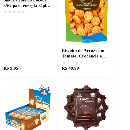
35G para energia rápida
e sabor irresistível
★★★★★
★★★★★
Biscoito de Arroz com
Tomate: Crocância e
Sabor Temperado
★★★★★
★★★★★
R$ 9,95
R$ 49,90