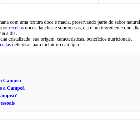
nana com uma textura doce e macia, preservando parte do sabor natural
ompor
receitas
doces, lanches e sobremesas, ela é um ingrediente que alia
ia a dia.
a cristalizada: sua origem, características, benefícios nutricionais,
ceitas
deliciosas para incluir no cardápio.
s a Campeã
os a Campeã
 campeã?
essoais