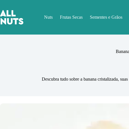
Pular
para
o
Nuts
Frutas Secas
Sementes e Grãos
conteúdo
Banana 
Descubra tudo sobre a banana cristalizada, suas