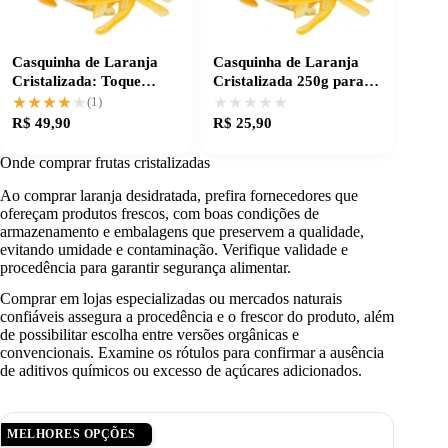
Casquinha de Laranja
Casquinha de Laranja
Cristalizada: Toque
Cristalizada 250g para
Especial na Sua Receita
receitas especiais
★★★★★
★★★★★
★★★★★
★★★★★
(1)
R$ 49,90
R$ 25,90
Onde comprar frutas cristalizadas
Ao comprar laranja desidratada, prefira fornecedores que
ofereçam produtos frescos, com boas condições de
armazenamento e embalagens que preservem a qualidade,
evitando umidade e contaminação. Verifique validade e
procedência para garantir segurança alimentar.
Comprar em lojas especializadas ou mercados naturais
confiáveis assegura a procedência e o frescor do produto, além
de possibilitar escolha entre versões orgânicas e
convencionais. Examine os rótulos para confirmar a ausência
de aditivos químicos ou excesso de açúcares adicionados.
MELHORES OPÇÕES