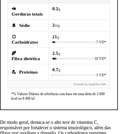
🥑
0.2
g
Gorduras totais
2
🧂
Sódio
mg
🍞
21
g
Carboidratos
7 VD*
🌾
2.5
g
Fibra dietética
10 VD*
0.7
g
💪
Proteínas
1 VD*
Powered by Amplifica Web
*% Valores Diários de referência com base em uma dieta de 2.000
kcal ou 8.400 kJ.
De modo geral, destaca-se o alto teor de vitamina C,
responsável por fortalecer o sistema imunológico, além das
fibras que auxiliam a digestão. Os carboidratos presentes