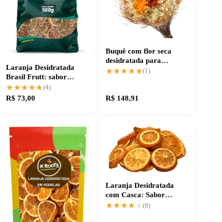
Buquê com flor seca
desidratada para
Laranja Desidratada
decoração charmosa
★★★★★
★★★★★
(1)
Brasil Frutt: sabor
prático e intenso
★★★★★
★★★★★
(4)
R$ 73,00
R$ 148,91
Laranja Desidratada
com Casca: Sabor
Intenso e Praticidade
★★★★★
★★★★★
(8)