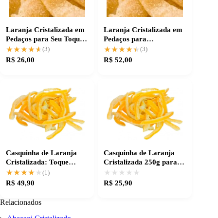
Laranja Cristalizada em
Laranja Cristalizada em
Pedaços para Seu Toque
Pedaços para
Especial
Finalizações Especiais
★★★★★
★★★★★
★★★★★
★★★★★
(3)
(3)
R$ 26,00
R$ 52,00
Casquinha de Laranja
Casquinha de Laranja
Cristalizada: Toque
Cristalizada 250g para
Especial na Sua Receita
receitas especiais
★★★★★
★★★★★
★★★★★
★★★★★
(1)
R$ 49,90
R$ 25,90
Relacionados