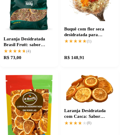
Buquê com flor seca
desidratada para
Laranja Desidratada
decoração charmosa
★★★★★
★★★★★
(1)
Brasil Frutt: sabor
prático e intenso
★★★★★
★★★★★
(4)
R$ 73,00
R$ 148,91
Laranja Desidratada
com Casca: Sabor
Intenso e Praticidade
★★★★★
★★★★★
(8)