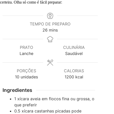
certeira. Olha só como é fácil preparar:
TEMPO DE PREPARO
minutes
26
mins
PRATO
CULINÁRIA
Lanche
Saudável
PORÇÕES
CALORIAS
10
unidades
1200
kcal
Ingredientes
1
xícara
aveia em flocos
fina ou grossa, o
que preferir
0.5
xícara
castanhas picadas
pode