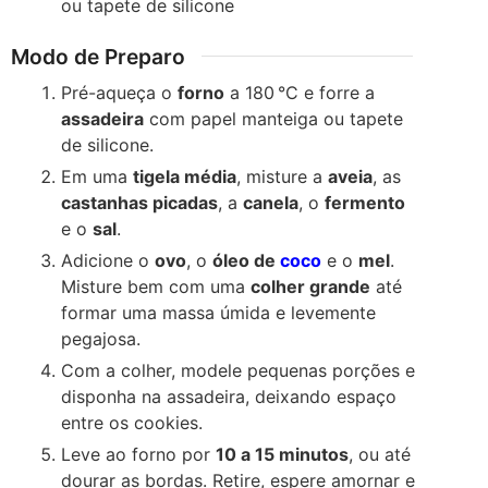
ou tapete de silicone
Modo de Preparo
Pré-aqueça o
forno
a 180 °C e forre a
assadeira
com papel manteiga ou tapete
de silicone.
Em uma
tigela média
, misture a
aveia
, as
castanhas picadas
, a
canela
, o
fermento
e o
sal
.
Adicione o
ovo
, o
óleo de
coco
e o
mel
.
Misture bem com uma
colher grande
até
formar uma massa úmida e levemente
pegajosa.
Com a colher, modele pequenas porções e
disponha na assadeira, deixando espaço
entre os cookies.
Leve ao forno por
10 a 15 minutos
, ou até
dourar as bordas. Retire, espere amornar e