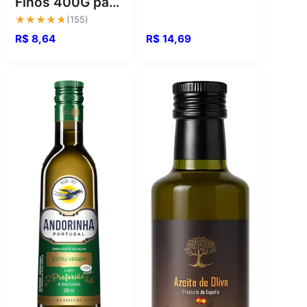
Finos 400G para
saborosas
uma textura
★★★★★
★★★★★
(155)
perfeita
R$ 8,64
R$ 14,69