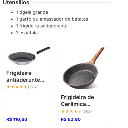
Utensílios
1 tigela grande
1 garfo ou amassador de batatas
1 frigideira antiaderente
1 espátula
Frigideira
antiaderente
Tramontina
★★★★★
★★★★★
(3263)
24cm: alta
Frigideira de
performance na
Cerâmica
cozinha
Grande com
★★★★★
★★★★★
(592)
Fundo para
R$ 116,60
R$ 62,90
Indução e Mais