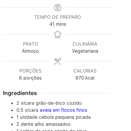
TEMPO DE PREPARO
minutes
41
mins
PRATO
CULINÁRIA
Almoço
Vegetariana
PORÇÕES
CALORIAS
6
porções
870
kcal
Ingredientes
2
xícara
grão-de-bico cozido
0.5
xícara
aveia em flocos finos
1
unidade
cebola pequena
picada
2
dente
alho
amassados
1
colher de sopa
azeite de oliva