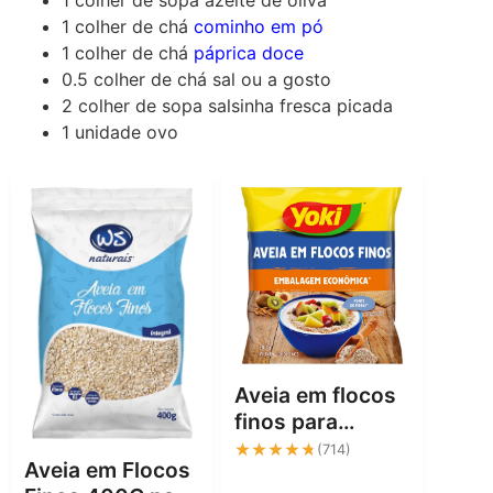
1
colher de chá
cominho em pó
1
colher de chá
páprica doce
0.5
colher de chá
sal
ou a gosto
2
colher de sopa
salsinha fresca
picada
1
unidade
ovo
Aveia em flocos
finos para
receitas mais
★★★★★
★★★★★
(714)
Aveia em Flocos
leves e