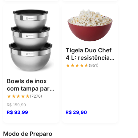
Resistência
Tigela Duo Chef
4 L: resistência e
praticidade para
★★★★★
★★★★★
(951)
sua cozinha
Bowls de inox
com tampa para
manter tudo
★★★★★
★★★★★
(7270)
organizado
R$ 159,90
R$ 93,99
R$ 29,90
Modo de Preparo