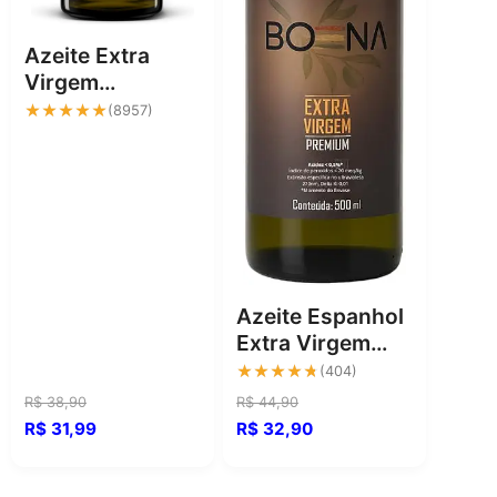
Azeite Extra
Virgem
Andorinha -
★★★★★
★★★★★
(8957)
Qualidade e
Sabor
Consistente
Azeite Espanhol
Extra Virgem
Boena 500ml:
★★★★★
★★★★★
(404)
sabor autêntico
R$ 38,90
R$ 44,90
R$ 31,99
R$ 32,90