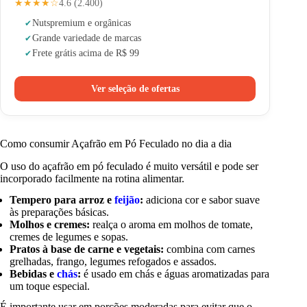
★★★★☆
4.6 (2.400)
Nuts
premium e orgânicas
Grande variedade de marcas
Frete grátis acima de R$ 99
Ver seleção de ofertas
Como consumir Açafrão em Pó Feculado no dia a dia
O uso do açafrão em pó feculado é muito versátil e pode ser
incorporado facilmente na rotina alimentar.
Tempero para arroz e
feijão
:
adiciona cor e sabor suave
às preparações básicas.
Molhos e cremes:
realça o aroma em molhos de tomate,
cremes de legumes e sopas.
Pratos à base de carne e vegetais:
combina com carnes
grelhadas, frango, legumes refogados e assados.
Bebidas e
chás
:
é usado em chás e águas aromatizadas para
um toque especial.
É importante usar em porções moderadas para evitar que o