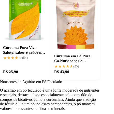
Cúrcuma Pura Viva
Salute: sabor e saúde na
Cúrcuma em Pó Pura
medida certa
★★★★★
★★★★★
(84)
Ca.Nuts: sabor e
qualidade garantidos
★★★★★
★★★★★
(25)
R$ 25,90
R$ 43,90
Nutrientes de Açafrão em Pó Feculado
O açafrão em pó feculado é uma fonte moderada de nutrientes
essenciais, destacando-se especialmente pelo conteúdo de
compostos bioativos como a curcumina. Ainda que a adição
de fécula dilua um pouco esses componentes, o pó mantém
valores interessantes de fibras e minerais.