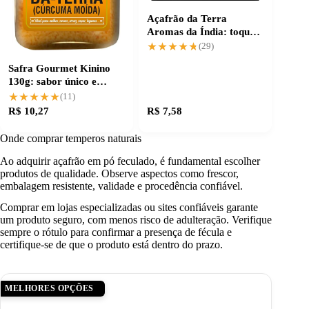
Açafrão da Terra
Aromas da Índia: toque
especial para suas
★★★★★
★★★★★
(29)
receitas
Safra Gourmet Kinino
130g: sabor único e
qualidade garantida
★★★★★
★★★★★
(11)
R$ 10,27
R$ 7,58
Onde comprar temperos naturais
Ao adquirir açafrão em pó feculado, é fundamental escolher
produtos de qualidade. Observe aspectos como frescor,
embalagem resistente, validade e procedência confiável.
Comprar em lojas especializadas ou sites confiáveis garante
um produto seguro, com menos risco de adulteração. Verifique
sempre o rótulo para confirmar a presença de fécula e
certifique-se de que o produto está dentro do prazo.
MELHORES OPÇÕES