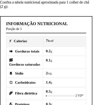
Confira a tabela nutricional aproximada para 1 colher de chá
(2 g):
INFORMAÇÃO NUTRICIONAL
Porção de 1
7
⚡
Calorias
kcal
0.2
🥑
Gorduras totais
g
🥓
0.1
g
Gorduras saturadas
2
🧂
Sódio
mg
1.4
🍞
Carboidratos
g
0.5
g
🌾
Fibra dietética
2 VD*
0.3
💪
Proteínas
g