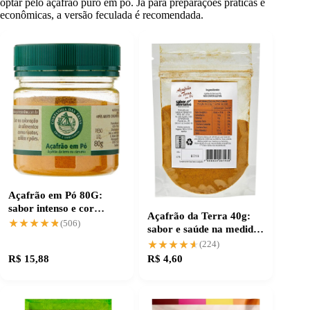
optar pelo açafrão puro em pó. Já para preparações práticas e
econômicas, a versão feculada é recomendada.
Açafrão em Pó 80G:
sabor intenso e cor
Açafrão da Terra 40g:
vibrante para suas
★★★★★
★★★★★
(506)
sabor e saúde na medida
receitas
certa
★★★★★
★★★★★
(224)
R$ 15,88
R$ 4,60