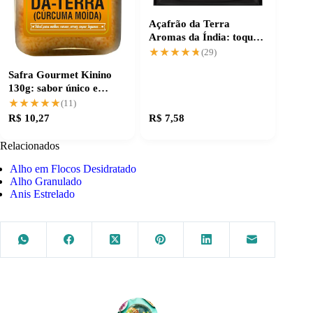
Açafrão da Terra
Aromas da Índia: toque
especial para suas
★★★★★
★★★★★
(29)
receitas
Safra Gourmet Kinino
130g: sabor único e
qualidade garantida
★★★★★
★★★★★
(11)
R$ 10,27
R$ 7,58
Relacionados
Alho em Flocos Desidratado
Alho Granulado
Anis Estrelado