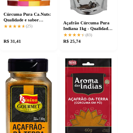
Cúrcuma Pura Ca.Nuts:
Qualidade e sabor
Açafrão Cúrcuma Pura
autêntico
★★★★★
★★★★★
(25)
Indiana 1kg - Qualidade e
Pureza
★★★★★
★★★★★
(83)
R$ 31,41
R$ 25,74