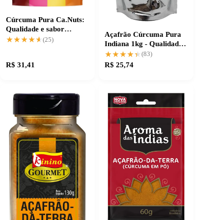
Cúrcuma Pura Ca.Nuts:
Qualidade e sabor
Açafrão Cúrcuma Pura
autêntico
★★★★★
★★★★★
(25)
Indiana 1kg - Qualidade e
Pureza
★★★★★
★★★★★
(83)
R$ 31,41
R$ 25,74