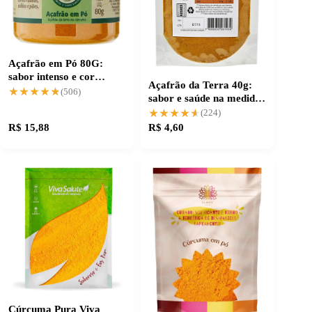
Açafrão em Pó 80G:
sabor intenso e cor
Açafrão da Terra 40g:
vibrante para suas
★★★★★
★★★★★
(506)
sabor e saúde na medida
receitas
certa
★★★★★
★★★★★
(224)
R$ 15,88
R$ 4,60
Cúrcuma Pura Viva