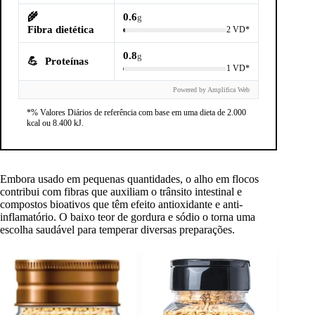
🌾
0.6
g
Fibra dietética
2 VD*
0.8
g
💪
Proteínas
1 VD*
Powered by Amplifica Web
*% Valores Diários de referência com base em uma dieta de 2.000
kcal ou 8.400 kJ.
Embora usado em pequenas quantidades, o alho em flocos
contribui com fibras que auxiliam o trânsito intestinal e
compostos bioativos que têm efeito antioxidante e anti-
inflamatório. O baixo teor de gordura e sódio o torna uma
escolha saudável para temperar diversas preparações.