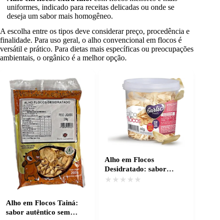
uniformes, indicado para receitas delicadas ou onde se
deseja um sabor mais homogêneo.
A escolha entre os tipos deve considerar preço, procedência e
finalidade. Para uso geral, o alho convencional em flocos é
versátil e prático. Para dietas mais específicas ou preocupações
ambientais, o orgânico é a melhor opção.
Alho em Flocos
Desidratado: sabor
intenso e sem desperdício
★★★★★
★★★★★
Alho em Flocos Tainá:
sabor autêntico sem