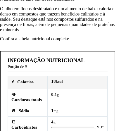
O alho em flocos desidratado é um alimento de baixa caloria e
denso em compostos que trazem benefícios culinários e à
saúde. Seu destaque está nos compostos sulfurados e na
presença de fibras, além de pequenas quantidades de proteínas
e minerais.
Confira a tabela nutricional completa:
INFORMAÇÃO NUTRICIONAL
Porção de 5
18
⚡
Calorias
kcal
🥑
0.1
g
Gorduras totais
1
🧂
Sódio
mg
🍞
4
g
Carboidratos
1 VD*