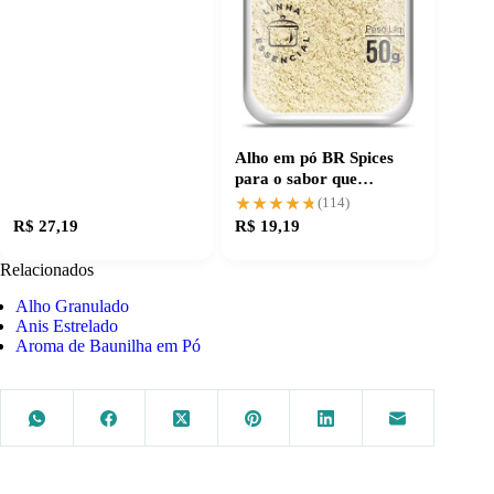
Alho em pó BR Spices
para o sabor que
transforma receitas
★★★★★
★★★★★
(114)
R$ 27,19
R$ 19,19
Relacionados
Alho Granulado
Anis Estrelado
Aroma de Baunilha em Pó