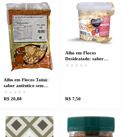
Alho em Flocos
Desidratado: sabor
intenso e sem desperdício
★★★★★
★★★★★
Alho em Flocos Tainá:
sabor autêntico sem
trabalho extra
★★★★★
★★★★★
R$ 20,88
R$ 7,50