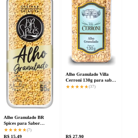
Alho Granulado Villa
Cerroni 130g para sabor
intenso e prático
★★★★★
★★★★★
(37)
Alho Granulado BR
Spices para Sabor
Sempre na Medida
★★★★★
★★★★★
(7)
R$ 15,49
R$ 27,90