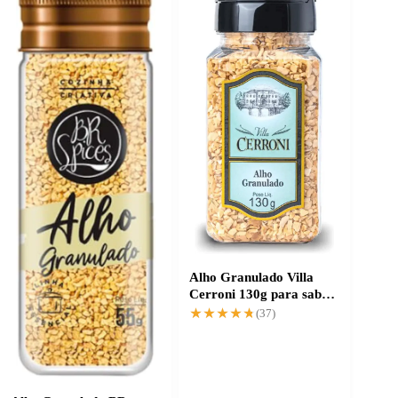
Alho Granulado Villa
Cerroni 130g para sabor
intenso e prático
★★★★★
★★★★★
(37)