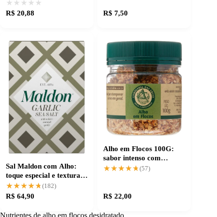
trabalho extra
★★★★★
★★★★★
R$ 20,88
R$ 7,50
Alho em Flocos 100G:
sabor intenso com
Sal Maldon com Alho:
praticidade na cozinha
★★★★★
★★★★★
(57)
toque especial e textura
crocante
★★★★★
★★★★★
(182)
R$ 64,90
R$ 22,00
Nutrientes de alho em flocos desidratado