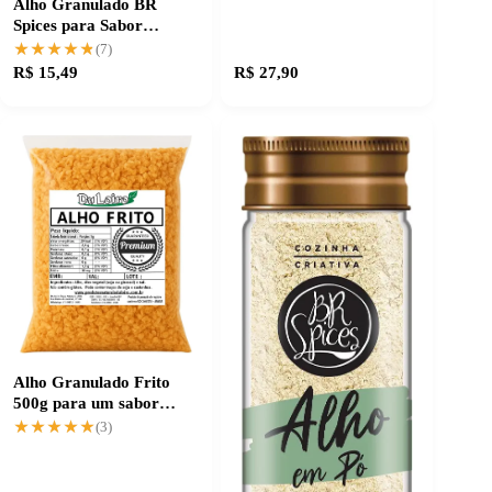
Alho Granulado BR
Spices para Sabor
Sempre na Medida
★★★★★
★★★★★
(7)
R$ 15,49
R$ 27,90
Alho Granulado Frito
500g para um sabor
intenso e prático
★★★★★
★★★★★
(3)