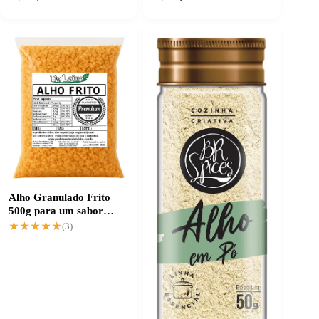
Alho Granulado Frito
500g para um sabor
intenso e prático
★★★★★
★★★★★
(3)