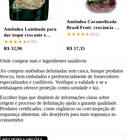
Amêndoa Caramelizada
Brasil Frutt: crocância e
Amêndoa Laminada para
sabor irresistível
★★★★★
★★★★★
dar toque crocante e
(101)
natural
★★★★★
★★★★★
(135)
R$ 32,90
R$ 17,35
Onde comprar nuts e ingredientes saudáveis
Ao comprar amêndoas defumadas sem casca, busque produtos
frescos, bem embalados e preferencialmente de fornecedores
especializados e confiáveis. Verifique a validade e se a
embalagem oferece proteção contra umidade e luz.
Escolher lojas que dispõem de informações claras sobre
origem e processo de defumação ajuda a garantir qualidade.
Produtos certificados, como orgânicos ou com inspeção de
segurança alimentar, são desejáveis para mais segurança ao
consumidor.
MELHORES OPÇÕES