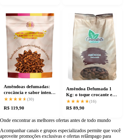
Amêndoas defumadas:
Amêndoa Defumada 1
crocância e sabor intenso
Kg: o toque crocante e
para suas receitas
★★★★★
★★★★★
(30)
sabor único
★★★★★
★★★★★
(16)
R$ 119,90
R$ 89,90
Onde encontrar as melhores ofertas antes de todo mundo
Acompanhar canais e grupos especializados permite que você
aproveite promoções exclusivas e ofertas relâmpago para