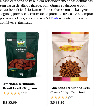
Nossa curadoria se baseia em selecionar amêndoas defumadas
sem casca de alta qualidade, com ótimas avaliações e bom
custo-benefício. Priorizamos fornecedores com embalagens
seguras, processos certificados e produtos frescos. Ao comprar
por nossos links, você apoia o All
Nuts
a manter conteúdo
confiável e atualizado.
Amêndoa Defumada
Amêndoa Defumada Sem
Brasil Frutt 200g com
Casca 500g: Crocância e
entrega grátis
★★★★★
★★★★★
(121)
Sabor Intenso
★★★★★
★★★★★
(30)
R$ 33,60
R$ 69,90