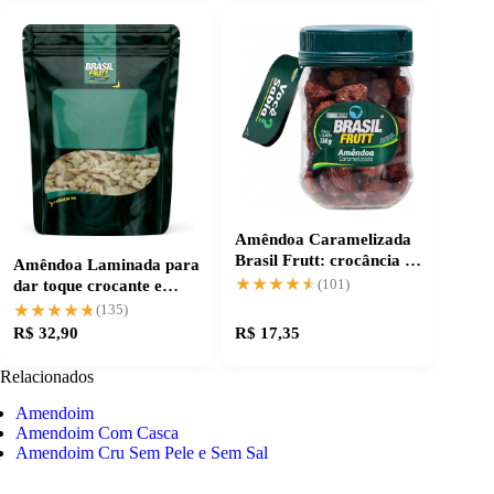
Amêndoa Caramelizada
Brasil Frutt: crocância e
Amêndoa Laminada para
sabor irresistível
★★★★★
★★★★★
dar toque crocante e
(101)
natural
★★★★★
★★★★★
(135)
R$ 32,90
R$ 17,35
Relacionados
Amendoim
Amendoim Com Casca
Amendoim Cru Sem Pele e Sem Sal