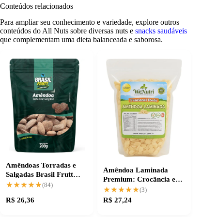
Conteúdos relacionados
Para ampliar seu conhecimento e variedade, explore outros
conteúdos do All Nuts sobre diversas nuts e
snacks saudáveis
que complementam uma dieta balanceada e saborosa.
Amêndoas Torradas e
Amêndoa Laminada
Salgadas Brasil Frutt
Premium: Crocância e
200g
★★★★★
★★★★★
(84)
Qualidade Natural
★★★★★
★★★★★
(3)
R$ 26,36
R$ 27,24