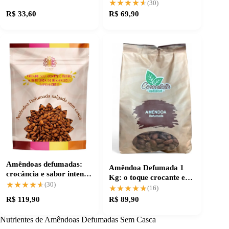
Sabor Intenso
★★★★★
★★★★★
(30)
R$ 33,60
R$ 69,90
Amêndoas defumadas:
Amêndoa Defumada 1
crocância e sabor intenso
Kg: o toque crocante e
para suas receitas
★★★★★
★★★★★
(30)
sabor único
★★★★★
★★★★★
(16)
R$ 119,90
R$ 89,90
Nutrientes de Amêndoas Defumadas Sem Casca