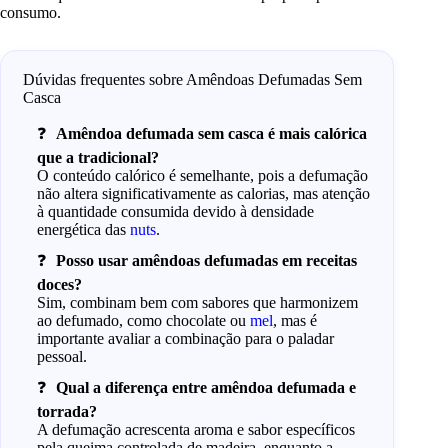
consumo.
Dúvidas frequentes sobre Amêndoas Defumadas Sem
Casca
Amêndoa defumada sem casca é mais calórica
que a tradicional?
O conteúdo calórico é semelhante, pois a defumação
não altera significativamente as calorias, mas atenção
à quantidade consumida devido à densidade
energética das
nuts
.
Posso usar amêndoas defumadas em receitas
doces?
Sim, combinam bem com sabores que harmonizem
ao defumado, como chocolate ou
mel
, mas é
importante avaliar a combinação para o paladar
pessoal.
Qual a diferença entre amêndoa defumada e
torrada?
A defumação acrescenta aroma e sabor específicos
pela queima controlada de madeira, enquanto a