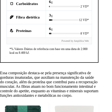
6
g
🍞
Carboidratos
2 VD*
3
g
🌾
Fibra dietética
12 VD*
6
g
💪
Proteínas
8 VD*
Powered by Amplifica Web
*% Valores Diários de referência com base em uma dieta de 2.000
kcal ou 8.400 kJ.
Essa composição destaca-se pela presença significativa de
gorduras insaturadas, que auxiliam na manutenção da saúde
do coração, além da proteína que contribui para a recuperação
muscular. As fibras atuam no bom funcionamento intestinal e
controle do apetite, enquanto as vitaminas e minerais suportam
funções antioxidantes e metabólicas no corpo.