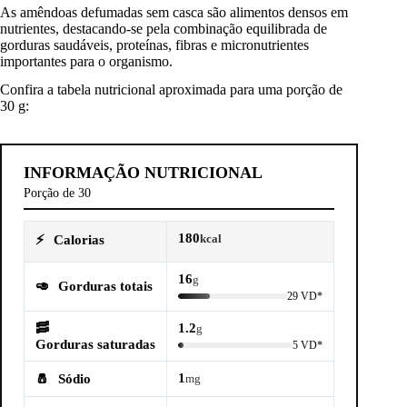
As amêndoas defumadas sem casca são alimentos densos em
nutrientes, destacando-se pela combinação equilibrada de
gorduras saudáveis, proteínas, fibras e micronutrientes
importantes para o organismo.
Confira a tabela nutricional aproximada para uma porção de
30 g:
INFORMAÇÃO NUTRICIONAL
Porção de 30
180
⚡
Calorias
kcal
16
g
🥑
Gorduras totais
29 VD*
🥓
1.2
g
Gorduras saturadas
5 VD*
1
🧂
Sódio
mg