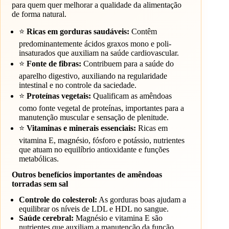
para quem quer melhorar a qualidade da alimentação
de forma natural.
⭐
Ricas em gorduras saudáveis:
Contêm
predominantemente ácidos graxos mono e poli-
insaturados que auxiliam na saúde cardiovascular.
⭐
Fonte de fibras:
Contribuem para a saúde do
aparelho digestivo, auxiliando na regularidade
intestinal e no controle da saciedade.
⭐
Proteínas vegetais:
Qualificam as amêndoas
como fonte vegetal de proteínas, importantes para a
manutenção muscular e sensação de plenitude.
⭐
Vitaminas e minerais essenciais:
Ricas em
vitamina E, magnésio, fósforo e potássio, nutrientes
que atuam no equilíbrio antioxidante e funções
metabólicas.
Outros benefícios importantes de amêndoas
torradas sem sal
Controle do colesterol:
As gorduras boas ajudam a
equilibrar os níveis de LDL e HDL no sangue.
Saúde cerebral:
Magnésio e vitamina E são
nutrientes que auxiliam a manutenção da função