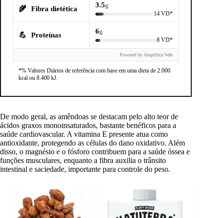
3.5
g
🌾
Fibra dietética
14 VD*
6
g
💪
Proteínas
8 VD*
Powered by Amplifica Web
*% Valores Diários de referência com base em uma dieta de 2.000
kcal ou 8.400 kJ.
De modo geral, as amêndoas se destacam pelo alto teor de
ácidos graxos monoinsaturados, bastante benéficos para a
saúde cardiovascular. A vitamina E presente atua como
antioxidante, protegendo as células do dano oxidativo. Além
disso, o magnésio e o fósforo contribuem para a saúde óssea e
funções musculares, enquanto a fibra auxilia o trânsito
intestinal e saciedade, importante para controle do peso.