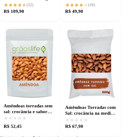
Crocância e Pureza
e sem sal
★★★★★
★★★★★
★★★★★
★★★★★
(32)
(18)
R$ 109,90
R$ 49,90
Amêndoas torradas sem
Amêndoas Torradas com
sal: crocância e sabor
Sal: crocância na medida
natural
★★★★★
★★★★★
certa
★★★★★
★★★★★
R$ 52,45
R$ 67,90