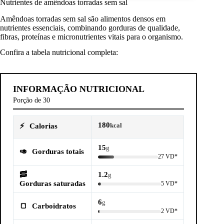
Nutrientes de amêndoas torradas sem sal
Amêndoas torradas sem sal são alimentos densos em
nutrientes essenciais, combinando gorduras de qualidade,
fibras, proteínas e micronutrientes vitais para o organismo.
Confira a tabela nutricional completa:
INFORMAÇÃO NUTRICIONAL
Porção de 30
180
⚡
Calorias
kcal
15
g
🥑
Gorduras totais
27 VD*
🥓
1.2
g
Gorduras saturadas
5 VD*
6
g
🍞
Carboidratos
2 VD*