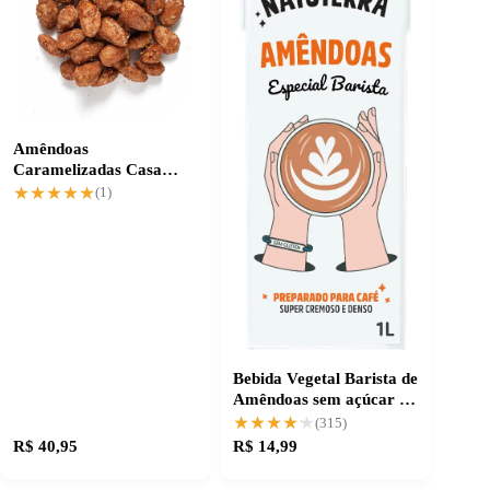
Amêndoas
Caramelizadas Casa
Santa Luzia: crocância e
★★★★★
★★★★★
(1)
sabor únicos
Bebida Vegetal Barista de
Amêndoas sem açúcar e
livre de lactose
★★★★★
★★★★★
(315)
R$ 40,95
R$ 14,99