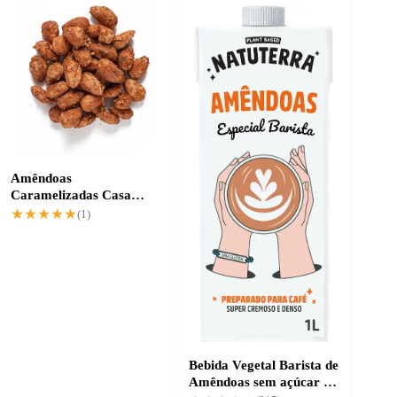
Amêndoas
Caramelizadas Casa
Santa Luzia: crocância e
★★★★★
★★★★★
(1)
sabor únicos
Bebida Vegetal Barista de
Amêndoas sem açúcar e