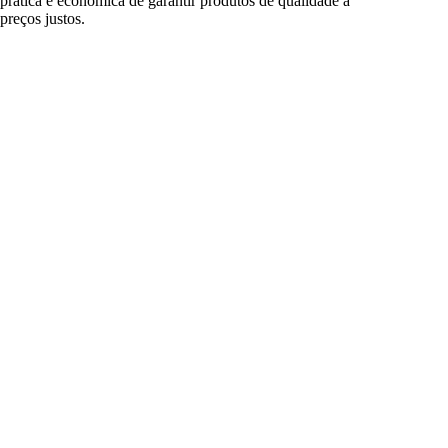
prática e econômica de garantir produtos de qualidade a
preços justos.