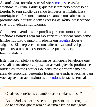
As amêndoas torradas sem sal são
sementes
secas da
amendoeira (Prunus dulcis) que passaram pelo processo de
torrefação sem adição de sal ou temperos artificiais. Essa
torrefação confere uma textura crocante e um sabor mais
pronunciado, naturais e sem excessos de sódio, preservando
suas propriedades nutricionais.
Comumente vendidas em porções para consumo direto, as
amêndoas torradas sem sal são versáteis e usadas tanto como
lanche nutritivo quanto ingrediente em
receitas
doces e
salgadas. Elas representam uma alternativa saudável para
quem busca um snack saboroso que junta sabor e
funcionalidade.
Este guia completo vai detalhar os principais benefícios que
esse alimento oferece, apresentar as variações do produto, seus
nutrientes, formas práticas de consumo e armazenamento,
além de responder perguntas frequentes e indicar receitas para
você aproveitar ao máximo as
amêndoas
torradas sem sal.
Quais os benefícios de amêndoas torradas sem sal?
As amêndoas torradas sem sal apresentam um conjunto
de benefícios que fazem delas uma escolha inteligente