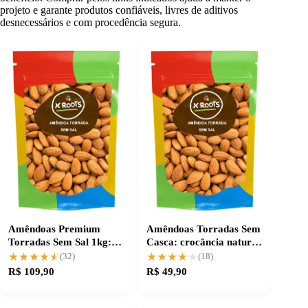
projeto e garante produtos confiáveis, livres de aditivos
desnecessários e com procedência segura.
Amêndoas Premium
Amêndoas Torradas Sem
Torradas Sem Sal 1kg:
Casca: crocância natural
Crocância e Pureza
e sem sal
★★★★★
★★★★★
★★★★★
★★★★★
(32)
(18)
R$ 109,90
R$ 49,90