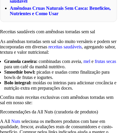
saudável
Amêndoas Cruas Naturais Sem Casca: Benefícios,
Nutrientes e Como Usar
Receitas saudáveis com amêndoas torradas sem sal
As amêndoas torradas sem sal são muito versáteis e podem ser
incorporadas em diversas
receitas saudáveis
, agregando sabor,
textura e valor nutricional:
Granola caseira:
combinadas com aveia,
mel
e
frutas secas
para um café da manhã nutritivo.
Smoothie bowl:
picadas e usadas como finalização para
bowls de frutas e iogurtes.
Bolo integral:
moídas ou inteiras para adicionar crocância e
nutrição extra em preparações doces.
Confira mais receitas exclusivas com amêndoas torradas sem
sal em nosso site:
Recomendações da All Nuts (curadoria de produtos)
A All
Nuts
seleciona os melhores produtos com base em
qualidade, frescor, avaliações reais de consumidores e custo-
benefício. Comprar pelos links indicados ajuda a manter o