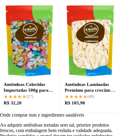
Amêndoas Coloridas
Amêndoas Laminadas
Importadas 500g para
Premium para crocância
um toque especial
e sabor únicos
★★★★★
★★★★★
★★★★★
★★★★★
(27)
(48)
R$ 32,20
R$ 105,90
Onde comprar nuts e ingredientes saudáveis
Ao adquirir amêndoas torradas sem sal, priorize produtos
frescos, com embalagem bem vedada e validade adequada.
Produtos vendidos a granel devem ter cuidados redobrados