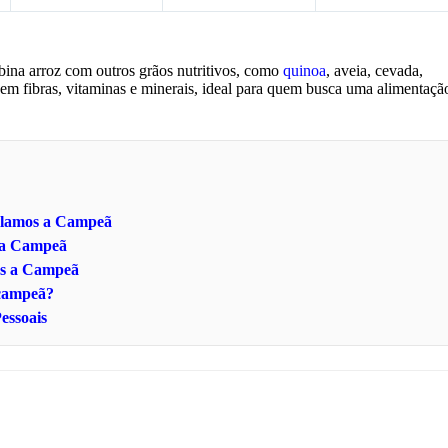
bina arroz com outros grãos nutritivos, como
quinoa
, aveia, cevada,
em fibras, vitaminas e minerais, ideal para quem busca uma alimentaçã
velamos a Campeã
s a Campeã
os a Campeã
 campeã?
essoais