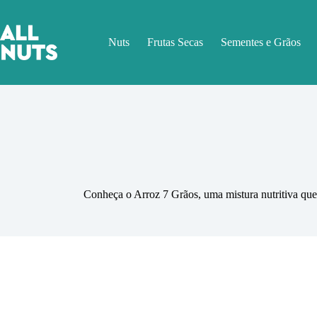
Pular
para
o
Nuts
Frutas Secas
Sementes e Grãos
conteúdo
Conheça o Arroz 7 Grãos, uma mistura nutritiva que r