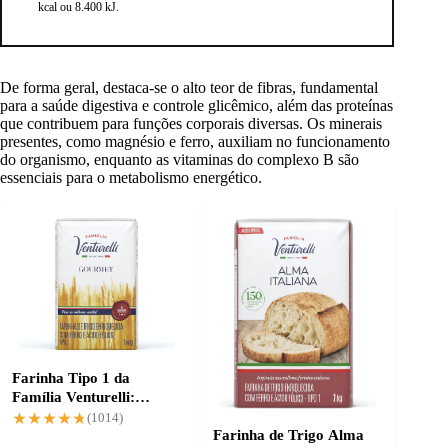
kcal ou 8.400 kJ.
De forma geral, destaca-se o alto teor de fibras, fundamental
para a saúde digestiva e controle glicêmico, além das proteínas
que contribuem para funções corporais diversas. Os minerais
presentes, como magnésio e ferro, auxiliam no funcionamento
do organismo, enquanto as vitaminas do complexo B são
essenciais para o metabolismo energético.
Farinha Tipo 1 da
Família Venturelli:
garantia de qualidade e
★★★★★
★★★★★
(1014)
sabor
Farinha de Trigo Alma