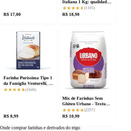
Italiana 1 Kg: qualidade
que faz a diferença
★★★★★
★★★★★
(1105)
R$ 17,00
R$ 18,90
Farinha Puríssima Tipo 1
da Famiglia Venturelli, 1
Kg
★★★★★
★★★★★
(1049)
Mix de Farinhas Sem
Glúten Urbano - Textura
e Versatilidade
★★★★★
★★★★★
(2257)
R$ 8,99
R$ 10,90
Onde comprar farinhas e derivados do trigo