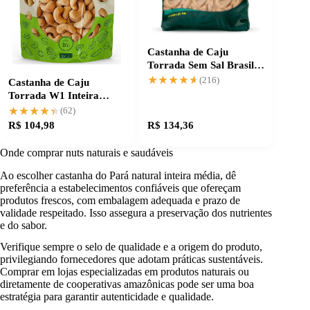
Castanha de Caju
Torrada Sem Sal Brasil
Frutt 1,01kg
★★★★★
★★★★★
(216)
Castanha de Caju
Torrada W1 Inteira
Premium, crocância
★★★★★
★★★★★
(62)
garantida
R$ 104,98
R$ 134,36
Onde comprar nuts naturais e saudáveis
Ao escolher castanha do Pará natural inteira média, dê
preferência a estabelecimentos confiáveis que ofereçam
produtos frescos, com embalagem adequada e prazo de
validade respeitado. Isso assegura a preservação dos nutrientes
e do sabor.
Verifique sempre o selo de qualidade e a origem do produto,
privilegiando fornecedores que adotam práticas sustentáveis.
Comprar em lojas especializadas em produtos naturais ou
diretamente de cooperativas amazônicas pode ser uma boa
estratégia para garantir autenticidade e qualidade.