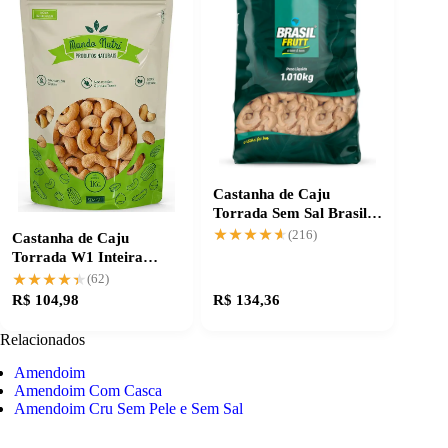
Castanha de Caju
Torrada Sem Sal Brasil
Frutt 1,01kg
★★★★★
★★★★★
(216)
Castanha de Caju
Torrada W1 Inteira
Premium, crocância
★★★★★
★★★★★
(62)
garantida
R$ 104,98
R$ 134,36
Relacionados
Amendoim
Amendoim Com Casca
Amendoim Cru Sem Pele e Sem Sal