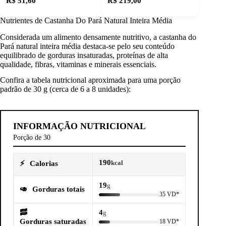
R$ 51,60
R$ 219,00
Nutrientes de Castanha Do Pará Natural Inteira Média
Considerada um alimento densamente nutritivo, a castanha do
Pará natural inteira média destaca-se pelo seu conteúdo
equilibrado de gorduras insaturadas, proteínas de alta
qualidade, fibras, vitaminas e minerais essenciais.
Confira a tabela nutricional aproximada para uma porção
padrão de 30 g (cerca de 6 a 8 unidades):
INFORMAÇÃO NUTRICIONAL
Porção de 30
190
⚡
Calorias
kcal
19
g
🥑
Gorduras totais
35 VD*
🥓
4
g
Gorduras saturadas
18 VD*