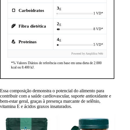
3
g
🍞
Carboidratos
1 VD*
2
g
🌾
Fibra dietética
8 VD*
4
g
💪
Proteínas
5 VD*
Powered by Amplifica Web
*% Valores Diários de referência com base em uma dieta de 2.000
kcal ou 8.400 kJ.
Essa composição demonstra o potencial do alimento para
contribuir com a saúde cardiovascular, suporte antioxidante e
bem-estar geral, graças à presença marcante de selênio,
vitamina E e ácidos graxos insaturados.