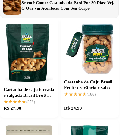
Se você Comer Castanha do Pará Por 30 Dias: Veja
O Que vai Acontecer Com Seu Corpo
Castanha de Caju Brasil
Frutt: crocância e sabor
Castanha de caju torrada
únicos
★★★★★
★★★★★
(166)
e salgada Brasil Frutt
200g
★★★★★
★★★★★
(278)
R$ 27,98
R$ 24,90