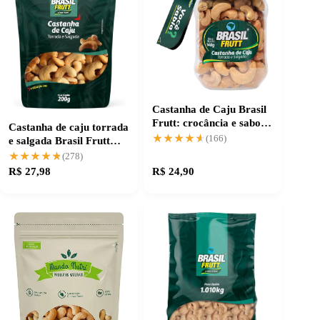
Castanha de Caju Brasil
Frutt: crocância e sabor
Castanha de caju torrada
únicos
★★★★★
★★★★★
(166)
e salgada Brasil Frutt
200g
★★★★★
★★★★★
(278)
R$ 27,98
R$ 24,90