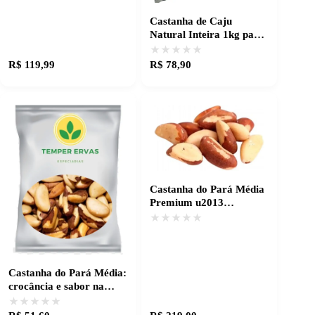
Castanha de Caju
Natural Inteira 1kg para
receitas caprichadas
★★★★★
★★★★★
R$ 119,99
R$ 78,90
Castanha do Pará Média
Premium u2013
Qualidade e sabor
★★★★★
★★★★★
garantidos
Castanha do Pará Média:
crocância e sabor na
medida certa
★★★★★
★★★★★