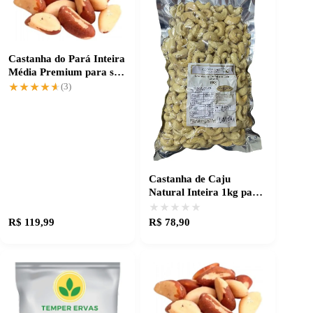
Castanha do Pará Inteira
Média Premium para seu
preparo perfeito
★★★★★
★★★★★
(3)
Castanha de Caju
Natural Inteira 1kg para
receitas caprichadas
★★★★★
★★★★★
R$ 119,99
R$ 78,90