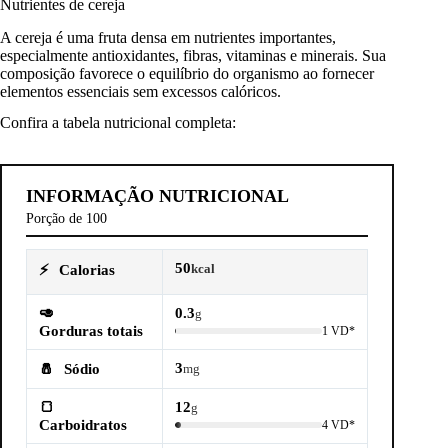
Nutrientes de cereja
A cereja é uma fruta densa em nutrientes importantes,
especialmente antioxidantes, fibras, vitaminas e minerais. Sua
composição favorece o equilíbrio do organismo ao fornecer
elementos essenciais sem excessos calóricos.
Confira a tabela nutricional completa:
INFORMAÇÃO NUTRICIONAL
Porção de 100
50
⚡
Calorias
kcal
🥑
0.3
g
Gorduras totais
1 VD*
3
🧂
Sódio
mg
🍞
12
g
Carboidratos
4 VD*