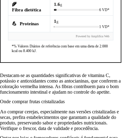
🌾
1.6
g
Fibra dietética
6 VD*
1
g
💪
Proteínas
1 VD*
Powered by Amplifica Web
*% Valores Diários de referência com base em uma dieta de 2.000
kcal ou 8.400 kJ.
Destacam-se as quantidades significativas de vitamina C,
potássio e antioxidantes como as antocianinas, que conferem a
coloração vermelha intensa. As fibras contribuem para o bom
funcionamento intestinal e ajudam no controle do apetite.
Onde comprar frutas cristalizadas
Ao comprar cerejas, especialmente nas versões cristalizadas e
secas, prefira estabelecimentos que garantam a qualidade do
produto, preservando sabor e propriedades nutricionais.
Verifique o frescor, data de validade e procedência.
Optar por lojas e fornecedores confiáveis é fundamental para