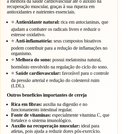
a melhora da saúde cardiovascular até o auxílio na
recuperação muscular, graças à sua riqueza em
antioxidantes e nutrientes essenciais.
⭐
Antioxidante natural:
rica em antocianinas, que
ajudam a combater os radicais livres e reduzir o
estresse oxidativo.
⭐
Anti-inflamatória:
seus compostos bioativos
podem contribuir para a redução de inflamações no
organismo.
⭐
Melhora do sono:
possui melatonina natural,
hormônio envolvido na regulação do ciclo do sono.
⭐
Saúde cardiovascular:
favorável para o controle
da pressão arterial e redução do colesterol ruim
(LDL).
Outros benefícios importantes de cereja
Rica em fibras:
auxilia na digestão e no
funcionamento intestinal regular.
Fonte de vitaminas:
especialmente vitamina C, que
fortalece o sistema imunológico.
Auxílio na recuperação muscular:
ideal para
atletas, pois ajuda a reduzir dores pós-exercício.