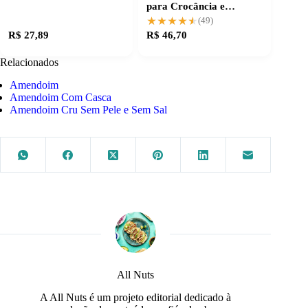
para Crocância e
Nutrientes Essenciais
★★★★★
★★★★★
(49)
R$ 27,89
R$ 46,70
Relacionados
Amendoim
Amendoim Com Casca
Amendoim Cru Sem Pele e Sem Sal
All Nuts
A All Nuts é um projeto editorial dedicado à