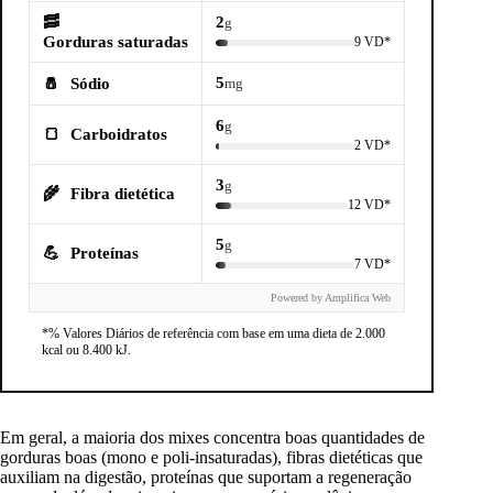
🥓
2
g
Gorduras saturadas
9 VD*
5
🧂
Sódio
mg
6
g
🍞
Carboidratos
2 VD*
3
g
🌾
Fibra dietética
12 VD*
5
g
💪
Proteínas
7 VD*
Powered by Amplifica Web
*% Valores Diários de referência com base em uma dieta de 2.000
kcal ou 8.400 kJ.
Em geral, a maioria dos mixes concentra boas quantidades de
gorduras boas (mono e poli-insaturadas), fibras dietéticas que
auxiliam na digestão, proteínas que suportam a regeneração