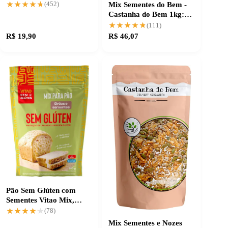
de milhares
★★★★★
★★★★★
Mix Sementes do Bem -
(452)
Castanha do Bem 1kg:
Nutrição que Faz a
★★★★★
★★★★★
(111)
Diferença
R$ 19,90
R$ 46,07
Pão Sem Glúten com
Sementes Vitao Mix,
sabor e textura
★★★★★
★★★★★
(78)
garantidos
Mix Sementes e Nozes