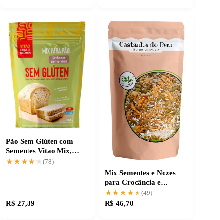
Pão Sem Glúten com
Sementes Vitao Mix,
sabor e textura
★★★★★
★★★★★
(78)
garantidos
Mix Sementes e Nozes
para Crocância e
Nutrientes Essenciais
★★★★★
★★★★★
(49)
R$ 27,89
R$ 46,70