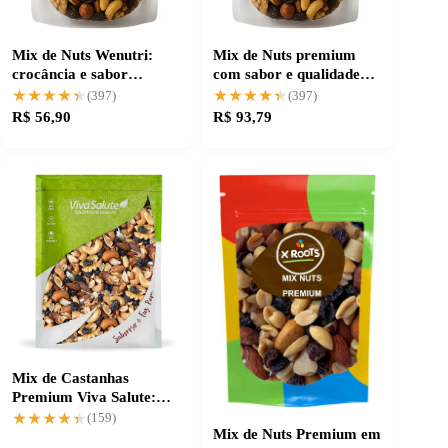
Mix de Nuts Wenutri:
Mix de Nuts premium
crocância e sabor
com sabor e qualidade
variados 500g
garantidos
★★★★★
★★★★★
★★★★★
★★★★★
(397)
(397)
R$ 56,90
R$ 93,79
Mix de Castanhas
Premium Viva Salute:
sabor e crocância
★★★★★
★★★★★
(159)
Mix de Nuts Premium em
garantidos