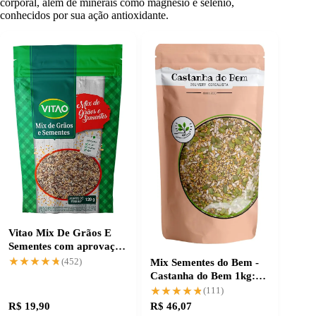
corporal, além de minerais como magnésio e selênio,
conhecidos por sua ação antioxidante.
Vitao Mix De Grãos E
Sementes com aprovação
de milhares
★★★★★
★★★★★
Mix Sementes do Bem -
(452)
Castanha do Bem 1kg:
Nutrição que Faz a
★★★★★
★★★★★
(111)
Diferença
R$ 19,90
R$ 46,07