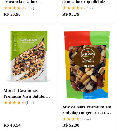
crocância e sabor
com sabor e qualidade
variados 500g
garantidos
★★★★★
★★★★★
★★★★★
★★★★★
(397)
(397)
R$ 56,90
R$ 93,79
Mix de Castanhas
Premium Viva Salute:
sabor e crocância
★★★★★
★★★★★
(159)
Mix de Nuts Premium em
garantidos
embalagem generosa que
garante qualidade
★★★★★
★★★★★
(74)
R$ 40,54
R$ 52,90