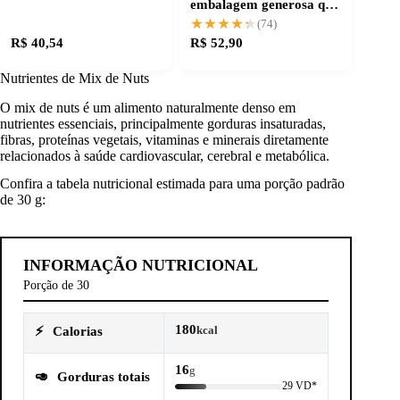
embalagem generosa que
garante qualidade
★★★★★
★★★★★
(74)
R$ 40,54
R$ 52,90
Nutrientes de Mix de Nuts
O mix de nuts é um alimento naturalmente denso em
nutrientes essenciais, principalmente gorduras insaturadas,
fibras, proteínas vegetais, vitaminas e minerais diretamente
relacionados à saúde cardiovascular, cerebral e metabólica.
Confira a tabela nutricional estimada para uma porção padrão
de 30 g:
INFORMAÇÃO NUTRICIONAL
Porção de 30
180
⚡
Calorias
kcal
16
g
🥑
Gorduras totais
29 VD*