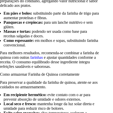
preparações do cotidiano, agregando valor nutricional e sabor
delicado aos pratos.
Em pães e bolos:
substituindo parte da farinha de trigo para
aumentar proteínas e fibras.
Panquecas e crepiocas:
para um lanche nutritivo e sem
glúten.
Massas e tortas:
podendo ser usada como base para
receitas salgadas e doces.
Como espessante:
em molhos e sopas, substituindo farinha
convencional.
Para melhores resultados, recomenda-se combinar a farinha de
quinoa com outras
farinhas
e ajustar quantidades conforme a
receita. O consumo equilibrado desse ingrediente integra
refeições saudáveis e saborosas.
Como armazenar Farinha de Quinoa corretamente
Para preservar a qualidade da farinha de quinoa, atente-se aos
cuidados no armazenamento.
Em recipiente hermético:
evite contato com o ar para
prevenir absorção de umidade e odores externos.
Local seco e fresco:
mantenha longe da luz solar direta e
umidade para reduzir risco de bolores.
Evite calor excessivo:
altas temperaturas aceleram a