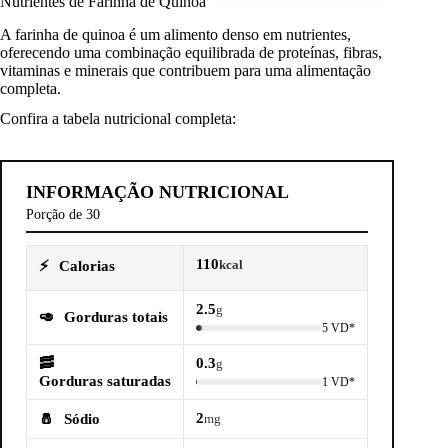
Nutrientes de Farinha de Quinoa
A farinha de quinoa é um alimento denso em nutrientes,
oferecendo uma combinação equilibrada de proteínas, fibras,
vitaminas e minerais que contribuem para uma alimentação
completa.
Confira a tabela nutricional completa:
INFORMAÇÃO NUTRICIONAL
Porção de 30
110
⚡
Calorias
kcal
2.5
g
🥑
Gorduras totais
5 VD*
🥓
0.3
g
Gorduras saturadas
1 VD*
2
🧂
Sódio
mg