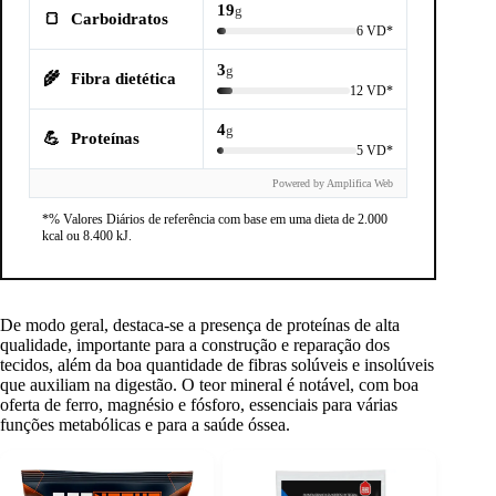
19
g
🍞
Carboidratos
6 VD*
3
g
🌾
Fibra dietética
12 VD*
4
g
💪
Proteínas
5 VD*
Powered by Amplifica Web
*% Valores Diários de referência com base em uma dieta de 2.000
kcal ou 8.400 kJ.
De modo geral, destaca-se a presença de proteínas de alta
qualidade, importante para a construção e reparação dos
tecidos, além da boa quantidade de fibras solúveis e insolúveis
que auxiliam na digestão. O teor mineral é notável, com boa
oferta de ferro, magnésio e fósforo, essenciais para várias
funções metabólicas e para a saúde óssea.