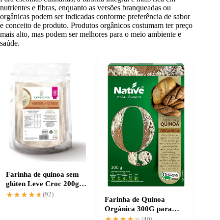
nutrientes e fibras, enquanto as versões branqueadas ou
orgânicas podem ser indicadas conforme preferência de sabor
e conceito de produto. Produtos orgânicos costumam ter preço
mais alto, mas podem ser melhores para o meio ambiente e
saúde.
Farinha de quinoa sem
glúten Leve Croc 200g
para receitas mais leves
★★★★★
★★★★★
(92)
Farinha de Quinoa
Orgânica 300G para
receitas nutritivas
★★★★★
★★★★★
(40)