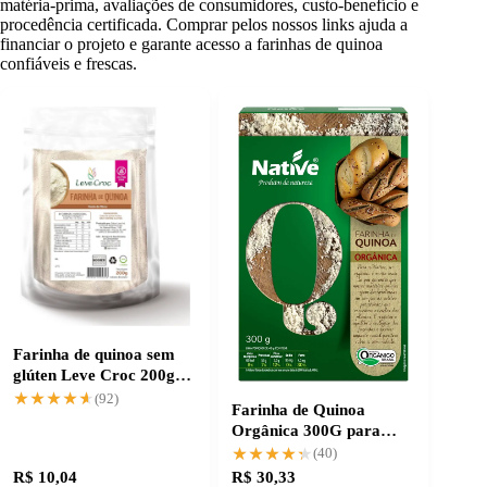
matéria-prima, avaliações de consumidores, custo-benefício e
procedência certificada. Comprar pelos nossos links ajuda a
financiar o projeto e garante acesso a farinhas de quinoa
confiáveis e frescas.
Farinha de quinoa sem
glúten Leve Croc 200g
para receitas mais leves
★★★★★
★★★★★
(92)
Farinha de Quinoa
Orgânica 300G para
receitas nutritivas
★★★★★
★★★★★
(40)
R$ 10,04
R$ 30,33