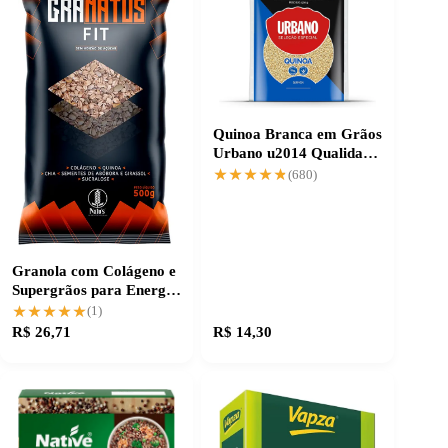
Quinoa Branca em Grãos
Urbano u2014 Qualidade
que Faz Diferença
★★★★★
★★★★★
(680)
Granola com Colágeno e
Supergrãos para Energia
e Saúde
★★★★★
★★★★★
(1)
R$ 26,71
R$ 14,30