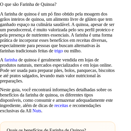
O que são Farinha de Quinoa?
A farinha de quinoa é um pó fino obtido pela moagem dos
grãos inteiros de quinoa, um alimento livre de glúten que tem
ganhado espaço na culinária saudável. A quinoa, apesar de ser
um pseudocereal, é muito valorizada pelo seu perfil proteico e
pela presença de nutrientes essenciais. A farinha é uma forma
prática de incorporar esses benefícios em receitas diversas,
especialmente para pessoas que buscam alternativas às
farinhas tradicionais feitas de
trigo
ou milho.
A
farinha
de quinoa é geralmente vendida em lojas de
produtos naturais, mercados especializados e em lojas online.
Pode ser usada para preparar pães, bolos, panquecas, biscoitos
e até pratos salgados, levando mais valor nutricional às
preparações.
Neste guia, você encontrará informações detalhadas sobre os
benefícios da farinha de quinoa, os diferentes tipos
disponíveis, como consumir e armazenar adequadamente este
ingrediente, além de dicas de
receitas
e recomendações
exclusivas da All
Nuts
.
Quais os benefícios de Farinha de Quinoa?