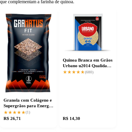
que complementam a farinha de quinoa.
Quinoa Branca em Grãos
Urbano u2014 Qualidade
que Faz Diferença
★★★★★
★★★★★
(680)
Granola com Colágeno e
Supergrãos para Energia
e Saúde
★★★★★
★★★★★
(1)
R$ 26,71
R$ 14,30