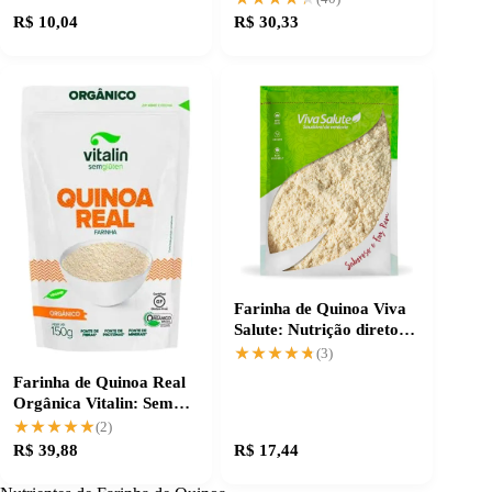
R$ 10,04
R$ 30,33
Farinha de Quinoa Viva
Salute: Nutrição direto
na sua receita
★★★★★
★★★★★
(3)
Farinha de Quinoa Real
Orgânica Vitalin: Sem
Glúten e Saudável
★★★★★
★★★★★
(2)
R$ 39,88
R$ 17,44