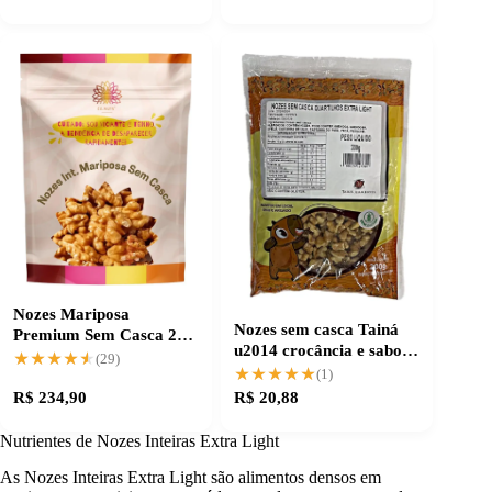
Nozes Mariposa
Nozes sem casca Tainá
Premium Sem Casca 2
u2014 crocância e sabor
Kg, Crocância Extra
★★★★★
★★★★★
(29)
puro para suas receitas
★★★★★
★★★★★
(1)
R$ 234,90
R$ 20,88
Nutrientes de Nozes Inteiras Extra Light
As Nozes Inteiras Extra Light são alimentos densos em