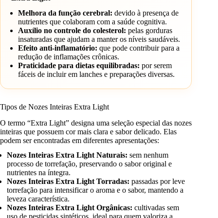
Melhora da função cerebral:
devido à presença de
nutrientes que colaboram com a saúde cognitiva.
Auxílio no controle do colesterol:
pelas gorduras
insaturadas que ajudam a manter os níveis saudáveis.
Efeito anti-inflamatório:
que pode contribuir para a
redução de inflamações crônicas.
Praticidade para dietas equilibradas:
por serem
fáceis de incluir em lanches e preparações diversas.
Tipos de Nozes Inteiras Extra Light
O termo “Extra Light” designa uma seleção especial das nozes
inteiras que possuem cor mais clara e sabor delicado. Elas
podem ser encontradas em diferentes apresentações:
Nozes Inteiras Extra Light Naturais:
sem nenhum
processo de torrefação, preservando o sabor original e
nutrientes na íntegra.
Nozes Inteiras Extra Light Torradas:
passadas por leve
torrefação para intensificar o aroma e o sabor, mantendo a
leveza característica.
Nozes Inteiras Extra Light Orgânicas:
cultivadas sem
uso de pesticidas sintéticos, ideal para quem valoriza a