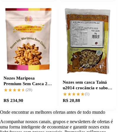
Nozes Mariposa
Nozes sem casca Tainá
Premium Sem Casca 2
u2014 crocância e sabor
Kg, Crocância Extra
★★★★★
★★★★★
(29)
puro para suas receitas
★★★★★
★★★★★
(1)
R$ 234,90
R$ 20,88
Onde encontrar as melhores ofertas antes de todo mundo
Acompanhar nossos canais, grupos e newsletters de ofertas é
uma forma inteligente de economizar e garantir nozes extra