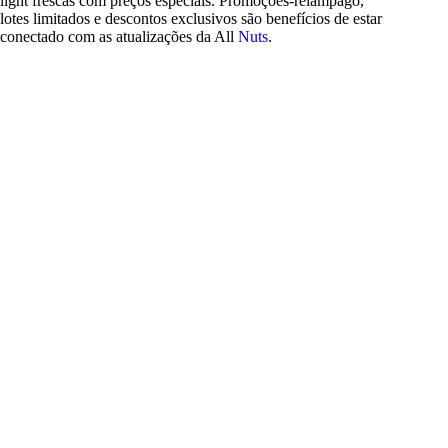
light frescas com preços especiais. Promoções-relâmpago,
lotes limitados e descontos exclusivos são benefícios de estar
conectado com as atualizações da All
Nuts
.