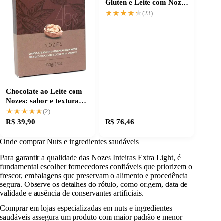
Gluten e Leite com Nozes
- Delícia Saudável
★★★★★
★★★★★
(23)
Chocolate ao Leite com
Nozes: sabor e textura
irresistíveis
★★★★★
★★★★★
(2)
R$ 39,90
R$ 76,46
Onde comprar Nuts e ingredientes saudáveis
Para garantir a qualidade das Nozes Inteiras Extra Light, é
fundamental escolher fornecedores confiáveis que priorizem o
frescor, embalagens que preservam o alimento e procedência
segura. Observe os detalhes do rótulo, como origem, data de
validade e ausência de conservantes artificiais.
Comprar em lojas especializadas em nuts e ingredientes
saudáveis assegura um produto com maior padrão e menor