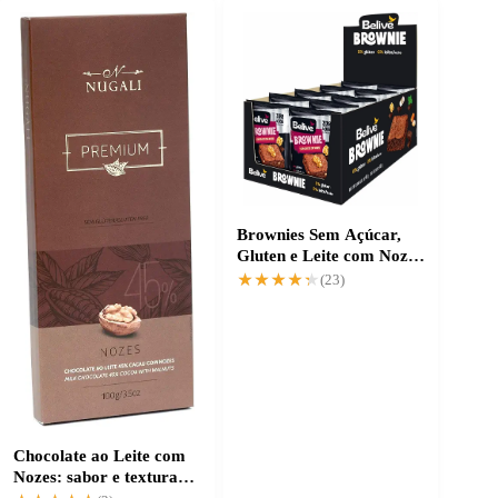
Brownies Sem Açúcar,
Gluten e Leite com Nozes
- Delícia Saudável
★★★★★
★★★★★
(23)
Chocolate ao Leite com
Nozes: sabor e textura
irresistíveis