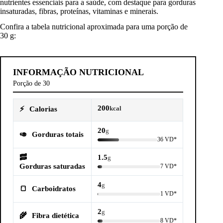
nutrientes essenciais para a saúde, com destaque para gorduras
insaturadas, fibras, proteínas, vitaminas e minerais.
Confira a tabela nutricional aproximada para uma porção de
30 g:
INFORMAÇÃO NUTRICIONAL
Porção de 30
200
⚡
Calorias
kcal
20
g
🥑
Gorduras totais
36 VD*
🥓
1.5
g
Gorduras saturadas
7 VD*
4
g
🍞
Carboidratos
1 VD*
2
g
🌾
Fibra dietética
8 VD*