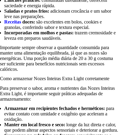
Lanches práticos:
consumidas diretamente, oferecem
saciedade e energia rápida.
Saladas e pratos frios:
adicionam crocância e um sabor
leve nas preparações.
Receitas
doces:
são excelentes em bolos, cookies e
granolas, conferindo sabor e textura especial.
Incorporadas em molhos e pastas:
trazem cremosidade e
leveza em preparos saudáveis.
Importante sempre observar a quantidade consumida para
manter uma alimentação equilibrada, já que as nozes são
energéticas. Uma porção média diária de 20 a 30 g costuma
ser suficiente para benefícios nutricionais sem excessos
calóricos.
Como armazenar Nozes Inteiras Extra Light corretamente
Para preservar o sabor, aroma e nutrientes das Nozes Inteiras
Extra Light, é importante seguir práticas adequadas de
armazenamento:
Armazenar em recipientes fechados e herméticos:
para
evitar contato com umidade e oxigênio que aceleram a
oxidação.
Manter em local fresco e seco:
longe da luz direta e calor,
que podem alterar aspectos sensoriais e deteriorar a gordura.