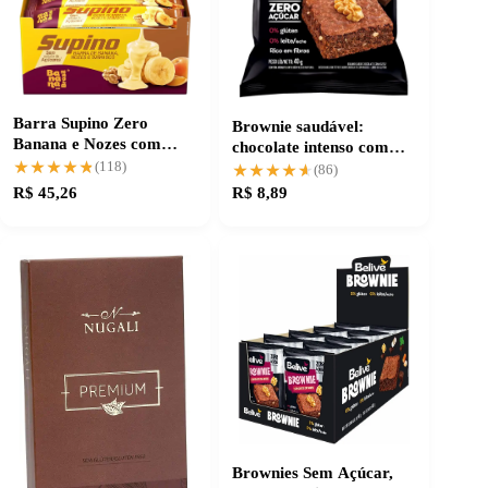
Barra Supino Zero
Brownie saudável:
Banana e Nozes com
chocolate intenso com
Chocolate Branco
★★★★★
★★★★★
nozes crocantes
(118)
★★★★★
★★★★★
(86)
R$ 45,26
R$ 8,89
Brownies Sem Açúcar,