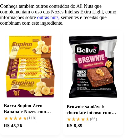
Conheça também outros conteúdos do All Nuts que
complementam o uso das Nozes Inteiras Extra Light, como
informações sobre
outras nuts
, sementes e receitas que
combinam com este ingrediente.
Barra Supino Zero
Brownie saudável:
Banana e Nozes com
chocolate intenso com
Chocolate Branco
★★★★★
★★★★★
nozes crocantes
(118)
★★★★★
★★★★★
(86)
R$ 45,26
R$ 8,89