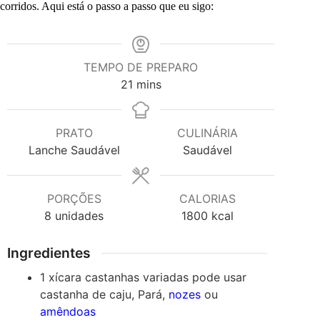
corridos. Aqui está o passo a passo que eu sigo:
TEMPO DE PREPARO
minutes
21
mins
PRATO
CULINÁRIA
Lanche Saudável
Saudável
PORÇÕES
CALORIAS
8
unidades
1800
kcal
Ingredientes
1
xícara
castanhas variadas
pode usar
castanha de caju, Pará,
nozes
ou
amêndoas