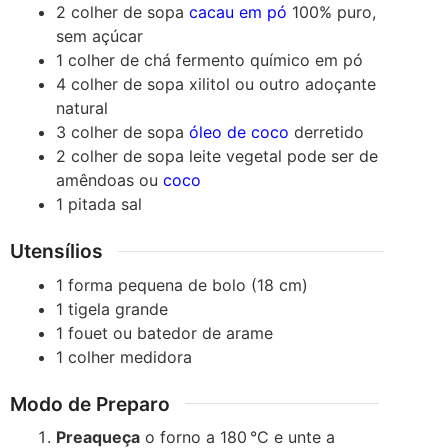
2
colher de sopa
cacau em pó
100% puro,
sem açúcar
1
colher de chá
fermento químico em pó
4
colher de sopa
xilitol
ou outro adoçante
natural
3
colher de sopa
óleo de coco
derretido
2
colher de sopa
leite vegetal
pode ser de
amêndoas ou
coco
1
pitada
sal
Utensílios
1 forma pequena de bolo (18 cm)
1 tigela grande
1 fouet ou batedor de arame
1 colher medidora
Modo de Preparo
Preaqueça
o forno a 180 °C e unte a