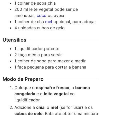
1
colher de sopa
chia
200
ml
leite vegetal
pode ser de
amêndoas,
coco
ou aveia
1
colher de chá
mel
opcional, para adoçar
4
unidades
cubos de gelo
Utensílios
1 liquidificador potente
2 taça média para servir
1 colher de sopa
para mexer e medir
1 faca pequena
para cortar a banana
Modo de Preparo
Coloque o
espinafre fresco
, a
banana
congelada
e o
leite vegetal
no
liquidificador.
Adicione a
chia
, o
mel
(se for usar) e os
cubos de gelo
. Bata até obter uma mistura