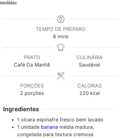
medidas:
TEMPO DE PREPARO
minutes
8
mins
PRATO
CULINÁRIA
Café Da Manhã
Saudável
PORÇÕES
CALORIAS
2
porções
220
kcal
Ingredientes
1
xícara
espinafre fresco
bem lavado
1
unidade
banana
média
madura,
congelada para textura cremosa