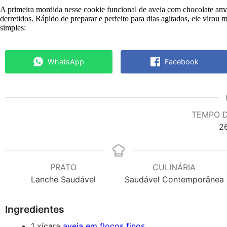
A primeira mordida nesse cookie funcional de aveia com chocolate ama
derretidos. Rápido de preparar e perfeito para dias agitados, ele viro
simples:
WhatsApp
Facebook
TEMPO 
2
PRATO
CULINÁRIA
Lanche Saudável
Saudável Contemporânea
Ingredientes
1
xícara
aveia em flocos finos