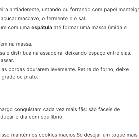
ira antiaderente, untando ou forrando com papel manteig
o açúcar mascavo, o fermento e o sal.
ture com uma
espátula
até formar uma massa úmida e
bem na massa.
a e distribua na assadeira, deixando espaço entre elas.
assar.
 as bordas dourarem levemente. Retire do forno, deixe
 grade ou prato.
argo conquistam cada vez mais fãs: são fáceis de
doçar o dia com equilíbrio.
 Isso mantém os cookies macios.
Se desejar um toque mais