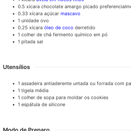
0.5
xícara
chocolate amargo picado
preferencial
0.33
xícara
açúcar
mascavo
1
unidade
ovo
0.25
xícara
óleo de coco
derretido
1
colher de chá
fermento químico em pó
1
pitada
sal
Utensílios
1 assadeira antiaderente
untada ou forrada com p
1 tigela média
1 colher de sopa
para moldar os cookies
1 espátula de silicone
Modo de Preparo