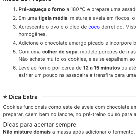
Pré-aqueça o forno
a 180 °C e prepare uma assade
Em uma
tigela média
, misture a aveia em flocos, 
Acrescente o ovo e o óleo de
coco
derretido. Mis
homogênea.
Adicione o chocolate amargo picado e incorpore 
Com uma
colher de sopa
, modele porções de mass
Não achate muito os cookies, eles se espalham ao 
Leve ao forno por cerca de
12 a 15 minutos
ou até
esfriar um pouco na assadeira e transfira para uma
⭐ Dica Extra
Cookies funcionais como este de aveia com chocolate am
preparar, caem bem no lanche, no pré-treino ou só para a
Dicas para acertar sempre
Não misture demais
a massa após adicionar o fermento.