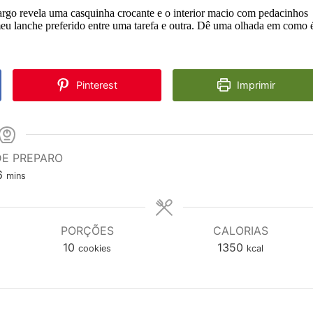
rgo revela uma casquinha crocante e o interior macio com pedacinhos
u meu lanche preferido entre uma tarefa e outra. Dê uma olhada em como 
Pinterest
Imprimir
DE PREPARO
minutes
6
mins
PORÇÕES
CALORIAS
10
1350
cookies
kcal