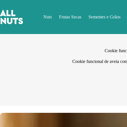
Pular
para
o
Nuts
Frutas Secas
Sementes e Grãos
conteúdo
Cookie func
Cookie funcional de aveia com 