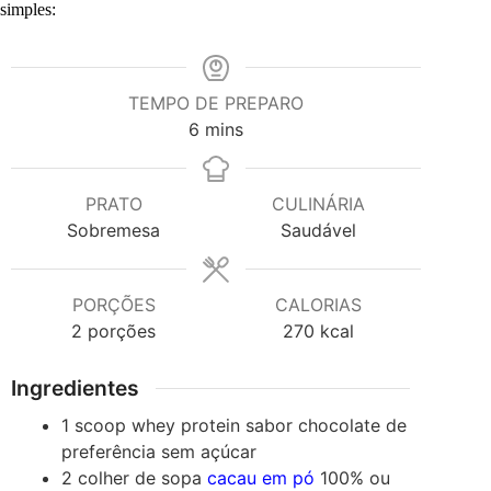
simples:
TEMPO DE PREPARO
minutes
6
mins
PRATO
CULINÁRIA
Sobremesa
Saudável
PORÇÕES
CALORIAS
2
porções
270
kcal
Ingredientes
1
scoop
whey protein sabor chocolate
de
preferência sem açúcar
2
colher de sopa
cacau em pó
100% ou