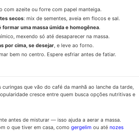
o com azeite ou forre com papel manteiga.
ntes secos
: mix de sementes, aveia em flocos e sal.
é formar uma massa úmida e homogênea
.
uímico, mexendo só até desaparecer na massa.
s por cima, se desejar
, e leve ao forno.
rmar bem no centro. Espere esfriar antes de fatiar.
s curingas que vão do café da manhã ao lanche da tarde,
opularidade cresce entre quem busca opções nutritivas e
te antes de misturar — isso ajuda a aerar a massa.
com o que tiver em casa, como
gergelim
ou até
nozes