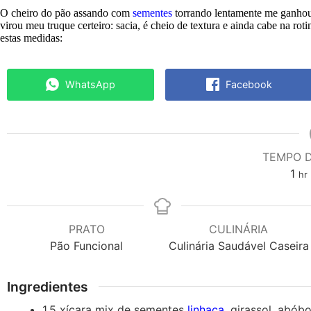
O cheiro do pão assando com
sementes
torrando lentamente me ganhou 
virou meu truque certeiro: sacia, é cheio de textura e ainda cabe na roti
estas medidas:
WhatsApp
Facebook
TEMPO 
ho
1
hr
PRATO
CULINÁRIA
Pão Funcional
Culinária Saudável Caseira
Ingredientes
1.5
xícara
mix de sementes
linhaça
, girassol, abóbo