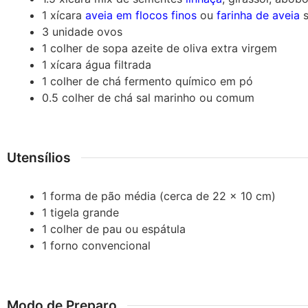
1
xícara
aveia em flocos finos
ou
farinha de aveia
s
3
unidade
ovos
1
colher de sopa
azeite de oliva extra virgem
1
xícara
água
filtrada
1
colher de chá
fermento químico em pó
0.5
colher de chá
sal
marinho ou comum
Utensílios
1 forma de pão média (cerca de 22 x 10 cm)
1 tigela grande
1 colher de pau ou espátula
1 forno convencional
Modo de Preparo