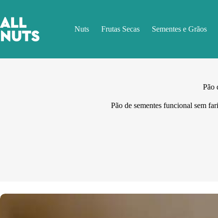
Pular
para
o
Nuts
Frutas Secas
Sementes e Grãos
conteúdo
Pão 
Pão de sementes funcional sem farin