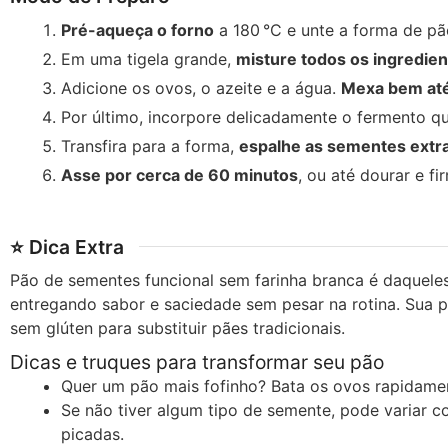
Pré-aqueça o forno
a 180 °C e unte a forma de pã
Em uma tigela grande,
misture todos os ingredie
Adicione os ovos, o azeite e a água.
Mexa bem at
Por último, incorpore delicadamente o fermento q
Transfira para a forma,
espalhe as sementes extra
Asse por cerca de 60 minutos
, ou até dourar e fi
⭐ Dica Extra
Pão de sementes funcional sem farinha branca é daquele
entregando sabor e saciedade sem pesar na rotina. Sua p
sem glúten para substituir pães tradicionais.
Dicas e truques para transformar seu pão
Quer um pão mais fofinho? Bata os ovos rapidamen
Se não tiver algum tipo de semente, pode variar 
picadas.