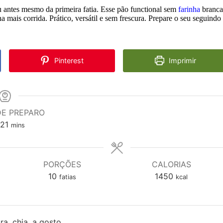
antes mesmo da primeira fatia. Esse pão functional sem
farinha
branca
na mais corrida. Prático, versátil e sem frescura. Prepare o seu seguindo
Pinterest
Imprimir
DE PREPARO
ra
minutes
21
mins
PORÇÕES
CALORIAS
10
1450
fatias
kcal
ra, chia, a gosto