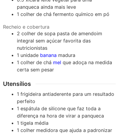
panqueca ainda mais leve
1
colher de chá
fermento químico em pó
Recheio e cobertura
2
colher de sopa
pasta de amendoim
integral sem açúcar favorita das
nutricionistas
1
unidade
banana
madura
1
colher de chá
mel
que adoça na medida
certa sem pesar
Utensílios
1 frigideira antiaderente
para um resultado
perfeito
1 espátula de silicone
que faz toda a
diferença na hora de virar a panqueca
1 tigela média
1 colher medidora
que ajuda a padronizar