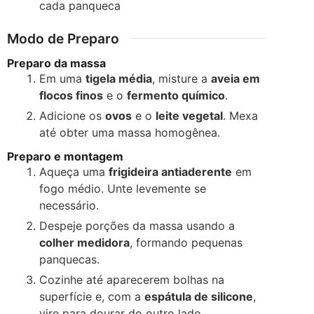
cada panqueca
Modo de Preparo
Preparo da massa
Em uma
tigela média
, misture a
aveia em
flocos finos
e o
fermento químico
.
Adicione os
ovos
e o
leite vegetal
. Mexa
até obter uma massa homogênea.
Preparo e montagem
Aqueça uma
frigideira antiaderente
em
fogo médio. Unte levemente se
necessário.
Despeje porções da massa usando a
colher medidora
, formando pequenas
panquecas.
Cozinhe até aparecerem bolhas na
superfície e, com a
espátula de silicone
,
vire para dourar do outro lado.