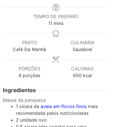
TEMPO DE PREPARO
minutes
11
mins
PRATO
CULINÁRIA
Café Da Manhã
Saudável
PORÇÕES
CALORIAS
4
porções
650
kcal
Ingredientes
Massa da panqueca
1
xícara
da
aveia em flocos finos
mais
recomendada pelos nutricionistas
2
unidade
ovo
0.5
xícara
leite vegetal
para uma