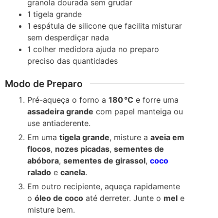
granola dourada sem grudar
1 tigela grande
1 espátula de silicone
que facilita misturar
sem desperdiçar nada
1 colher medidora
ajuda no preparo
preciso das quantidades
Modo de Preparo
Pré-aqueça o forno a
180 °C
e forre uma
assadeira grande
com papel manteiga ou
use antiaderente.
Em uma
tigela grande
, misture a
aveia em
flocos
,
nozes picadas
,
sementes de
abóbora
,
sementes de girassol
,
coco
ralado
e
canela
.
Em outro recipiente, aqueça rapidamente
o
óleo de coco
até derreter. Junte o
mel
e
misture bem.