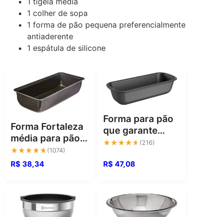
1 tigela média
1 colher de sopa
1 forma de pão pequena
preferencialmente
antiaderente
1 espátula de silicone
Forma para pão
Forma Fortaleza
que garante
média para pão e
cozimento
★★★★★
★★★★★
(216)
bolo com
★★★★★
★★★★★
(1074)
uniforme e
alumínio
R$ 38,34
R$ 47,08
perfeito
resistente