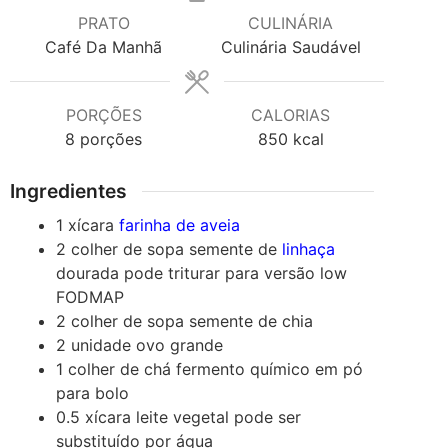
PRATO
CULINÁRIA
Café Da Manhã
Culinária Saudável
PORÇÕES
CALORIAS
8
porções
850
kcal
Ingredientes
1
xícara
farinha de aveia
2
colher de sopa
semente de
linhaça
dourada
pode triturar para versão low
FODMAP
2
colher de sopa
semente de chia
2
unidade
ovo
grande
1
colher de chá
fermento químico em pó
para bolo
0.5
xícara
leite vegetal
pode ser
substituído por água