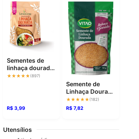
Sementes de
linhaça dourada
com crocância
★★★★★
★★★★★
(897)
leve e natural
Semente de
Linhaça Dourada
Vitao: Nutrição e
★★★★★
★★★★★
(182)
Qualidade Sem
R$ 3,99
R$ 7,82
Glúten
Utensílios