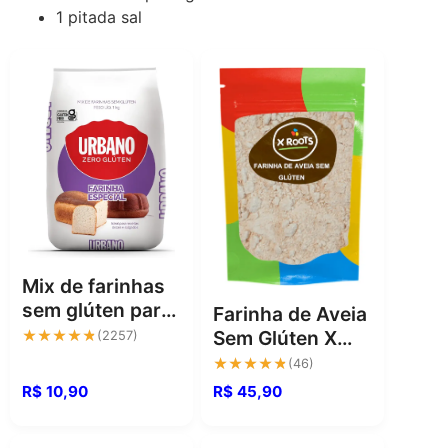
1
pitada
sal
Mix de farinhas
sem glúten para
Farinha de Aveia
receitas mais
★★★★★
★★★★★
Sem Glúten X
(2257)
práticas e
Roots: Resultado
★★★★★
★★★★★
(46)
saborosas
Sem Erro
R$ 10,90
R$ 45,90