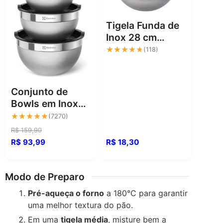
Tigela Funda de
Inox 28 cm
Gedex ECO-812:
★★★★★
★★★★★
(118)
Resistente e
Versátil
Conjunto de
Bowls em Inox
com Tampa:
★★★★★
★★★★★
(7270)
Organização e
R$ 159,90
Durabilidade
R$ 93,99
R$ 18,30
Modo de Preparo
Pré-aqueça o forno
a 180°C para garantir
uma melhor textura do pão.
Em uma
tigela média
, misture bem a