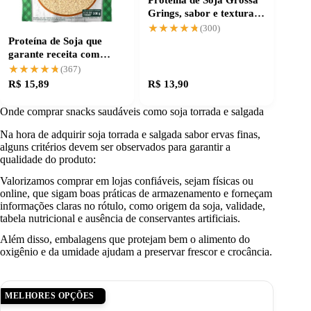
Grings, sabor e textura
otimizados
★★★★★
★★★★★
(300)
Proteína de Soja que
garante receita com
corpo e sabor
★★★★★
★★★★★
(367)
R$ 15,89
R$ 13,90
Onde comprar snacks saudáveis como soja torrada e salgada
Na hora de adquirir soja torrada e salgada sabor ervas finas,
alguns critérios devem ser observados para garantir a
qualidade do produto:
Valorizamos comprar em lojas confiáveis, sejam físicas ou
online, que sigam boas práticas de armazenamento e forneçam
informações claras no rótulo, como origem da soja, validade,
tabela nutricional e ausência de conservantes artificiais.
Além disso, embalagens que protejam bem o alimento do
oxigênio e da umidade ajudam a preservar frescor e crocância.
MELHORES OPÇÕES