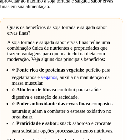
aproveitar ao máximo a soja torrada e salgada sabor ervas
finas em sua alimentação.
Quais os benefícios da soja torrada e salgada sabor
ervas finas?
A soja torrada e salgada sabor ervas finas reúne uma
combinação única de nutrientes e propriedades que
trazem vantagens para quem a inclui na dieta com
moderação. Veja alguns dos principais benefícios:
⭐
Fonte rica de proteínas vegetais:
perfeito para
vegetarianos e
veganos
, auxilia na manutenção da
massa muscular.
⭐
Alto teor de fibras:
contribui para a saúde
digestiva e sensação de saciedade.
⭐
Poder antioxidante das ervas finas:
compostos
naturais ajudam a combater o estresse oxidativo no
organismo.
⭐
Praticidade e sabor:
snack saboroso e crocante
para substituir opções processadas menos nutritivas.