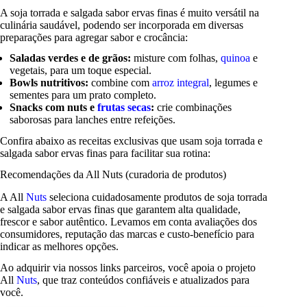
A soja torrada e salgada sabor ervas finas é muito versátil na
culinária saudável, podendo ser incorporada em diversas
preparações para agregar sabor e crocância:
Saladas verdes e de grãos:
misture com folhas,
quinoa
e
vegetais, para um toque especial.
Bowls nutritivos:
combine com
arroz integral
, legumes e
sementes para um prato completo.
Snacks com nuts e
frutas secas
:
crie combinações
saborosas para lanches entre refeições.
Confira abaixo as receitas exclusivas que usam soja torrada e
salgada sabor ervas finas para facilitar sua rotina:
Recomendações da All Nuts (curadoria de produtos)
A All
Nuts
seleciona cuidadosamente produtos de soja torrada
e salgada sabor ervas finas que garantem alta qualidade,
frescor e sabor autêntico. Levamos em conta avaliações dos
consumidores, reputação das marcas e custo-benefício para
indicar as melhores opções.
Ao adquirir via nossos links parceiros, você apoia o projeto
All
Nuts
, que traz conteúdos confiáveis e atualizados para
você.