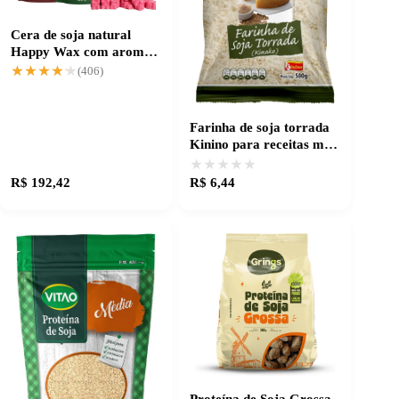
Cera de soja natural
Happy Wax com aromas
exclusivos de inverno
★★★★★
★★★★★
(406)
Farinha de soja torrada
Kinino para receitas mais
ricas e saborosas
★★★★★
★★★★★
R$ 192,42
R$ 6,44
Proteína de Soja Grossa