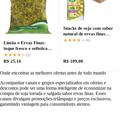
Snacks de soja com sabor
natural de ervas finas
para petiscar
★★★★★
★★★★★
(4)
Limão e Ervas Finas:
toque fresco e sofisticado
para suas receitas
★★★★★
★★★★★
(3)
R$ 25,16
R$ 109,00
Onde encontrar as melhores ofertas antes de todo mundo
Acompanhar canais e grupos especializados em ofertas e
descontos pode ser uma forma inteligente de economizar na
compra de soja torrada e salgada sabor ervas finas. Esses
canais divulgam promoções-relâmpago e preços exclusivos,
garantindo vantagem para consumidores atentos.