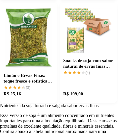
Snacks de soja com sabor
natural de ervas finas
para petiscar
★★★★★
★★★★★
(4)
Limão e Ervas Finas:
toque fresco e sofisticado
para suas receitas
★★★★★
★★★★★
(3)
R$ 25,16
R$ 109,00
Nutrientes da soja torrada e salgada sabor ervas finas
Essa versão de soja é um alimento concentrado em nutrientes
importantes para uma alimentação equilibrada. Destacam-se as
proteínas de excelente qualidade, fibras e minerais essenciais.
Confira abaixo a tabela nutricional aproximada para uma