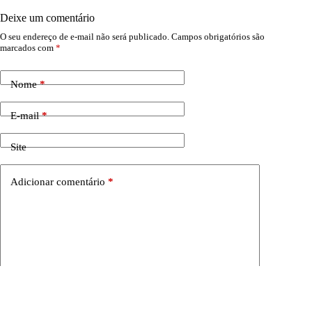
Deixe um comentário
O seu endereço de e-mail não será publicado.
Campos obrigatórios são
marcados com
*
Nome
*
E-mail
*
Site
Adicionar comentário
*
Salvar meu nome, e-mail e site neste navegador para a
próxima vez que eu comentar.