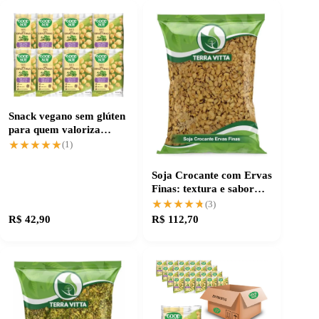
Snack vegano sem glúten
para quem valoriza
sabor e saúde
★★★★★
★★★★★
(1)
Soja Crocante com Ervas
Finas: textura e sabor
únicos
★★★★★
★★★★★
(3)
R$ 42,90
R$ 112,70