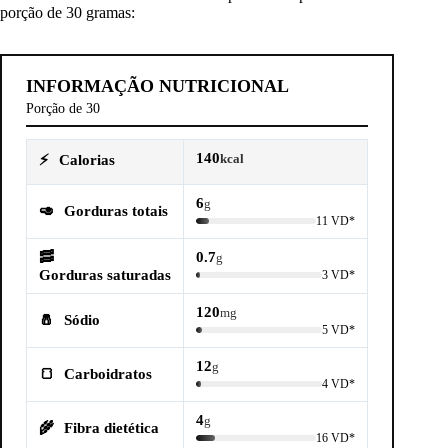
porção de 30 gramas:
INFORMAÇÃO NUTRICIONAL
Porção de 30
140
⚡
Calorias
kcal
6
g
🥑
Gorduras totais
11 VD*
🥓
0.7
g
Gorduras saturadas
3 VD*
120
mg
🧂
Sódio
5 VD*
12
g
🍞
Carboidratos
4 VD*
4
g
🌾
Fibra dietética
16 VD*