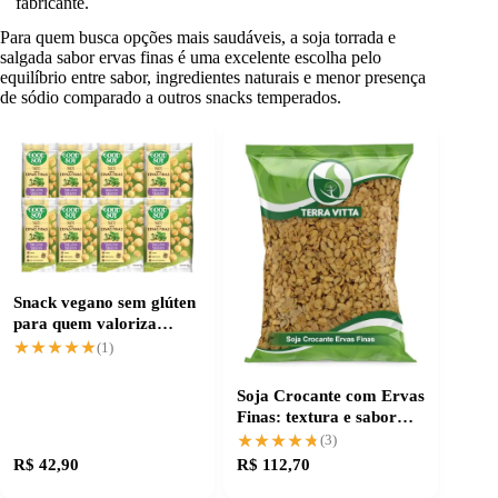
fabricante.
Para quem busca opções mais saudáveis, a soja torrada e
salgada sabor ervas finas é uma excelente escolha pelo
equilíbrio entre sabor, ingredientes naturais e menor presença
de sódio comparado a outros snacks temperados.
Snack vegano sem glúten
para quem valoriza
sabor e saúde
★★★★★
★★★★★
(1)
Soja Crocante com Ervas
Finas: textura e sabor
únicos
★★★★★
★★★★★
(3)
R$ 42,90
R$ 112,70