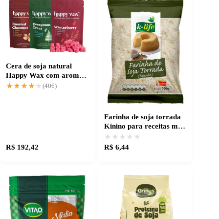
Cera de soja natural
Happy Wax com aromas
exclusivos de inverno
★★★★★
★★★★★
(406)
Farinha de soja torrada
Kinino para receitas mais
ricas e saborosas
★★★★★
★★★★★
R$ 192,42
R$ 6,44