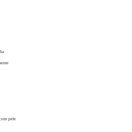
dia
mente
 com pele