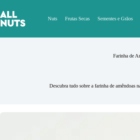
Pular
para
o
Nuts
Frutas Secas
Sementes e Grãos
conteúdo
Farinha de A
Descubra tudo sobre a farinha de amêndoas natu