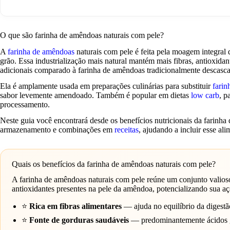
O que são farinha de amêndoas naturais com pele?
A
farinha de amêndoas
naturais com pele é feita pela moagem integral
grão. Essa industrialização mais natural mantém mais fibras, antioxidant
adicionais comparado à farinha de amêndoas tradicionalmente descasc
Ela é amplamente usada em preparações culinárias para substituir
farin
sabor levemente amendoado. Também é popular em dietas
low carb
, p
processamento.
Neste guia você encontrará desde os benefícios nutricionais da farinh
armazenamento e combinações em
receitas
, ajudando a incluir esse ali
Quais os benefícios da farinha de amêndoas naturais com pele?
A farinha de amêndoas naturais com pele reúne um conjunto valioso 
antioxidantes presentes na pele da amêndoa, potencializando sua a
⭐
Rica em fibras alimentares
— ajuda no equilíbrio da digestão 
⭐
Fonte de gorduras saudáveis
— predominantemente ácidos gr