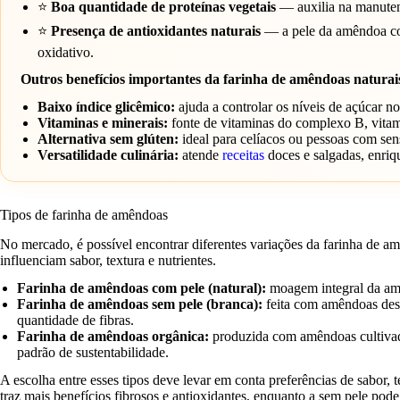
⭐
Boa quantidade de proteínas vegetais
— auxilia na manutenç
⭐
Presença de antioxidantes naturais
— a pele da amêndoa con
oxidativo.
Outros benefícios importantes da farinha de amêndoas naturai
Baixo índice glicêmico:
ajuda a controlar os níveis de açúcar n
Vitaminas e minerais:
fonte de vitaminas do complexo B, vitam
Alternativa sem glúten:
ideal para celíacos ou pessoas com sens
Versatilidade culinária:
atende
receitas
doces e salgadas, enriq
Tipos de farinha de amêndoas
No mercado, é possível encontrar diferentes variações da farinha de am
influenciam sabor, textura e nutrientes.
Farinha de amêndoas com pele (natural):
moagem integral da amên
Farinha de amêndoas sem pele (branca):
feita com amêndoas desc
quantidade de fibras.
Farinha de amêndoas orgânica:
produzida com amêndoas cultivada
padrão de sustentabilidade.
A escolha entre esses tipos deve levar em conta preferências de sabor, t
traz mais benefícios fibrosos e antioxidantes, enquanto a sem pele pode