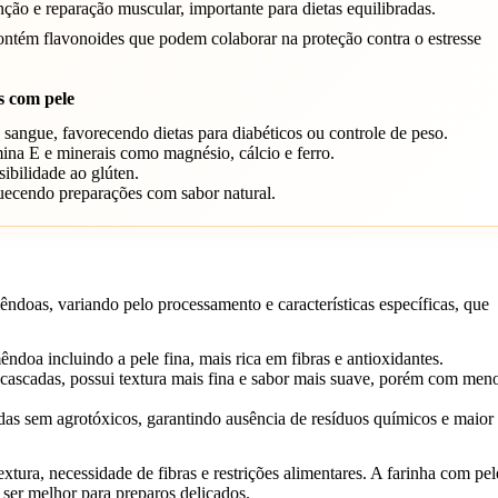
ão e reparação muscular, importante para dietas equilibradas.
tém flavonoides que podem colaborar na proteção contra o estresse
s com pele
o sangue, favorecendo dietas para diabéticos ou controle de peso.
ina E e minerais como magnésio, cálcio e ferro.
ibilidade ao glúten.
uecendo preparações com sabor natural.
êndoas, variando pelo processamento e características específicas, que
doa incluindo a pele fina, mais rica em fibras e antioxidantes.
ascadas, possui textura mais fina e sabor mais suave, porém com men
s sem agrotóxicos, garantindo ausência de resíduos químicos e maior
extura, necessidade de fibras e restrições alimentares. A farinha com pel
 ser melhor para preparos delicados.