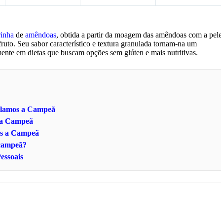
rinha
de
amêndoas
, obtida a partir da moagem das amêndoas com a pel
 fruto. Seu sabor característico e textura granulada tornam-na um
lmente em dietas que buscam opções sem glúten e mais nutritivas.
velamos a Campeã
s a Campeã
os a Campeã
 campeã?
essoais