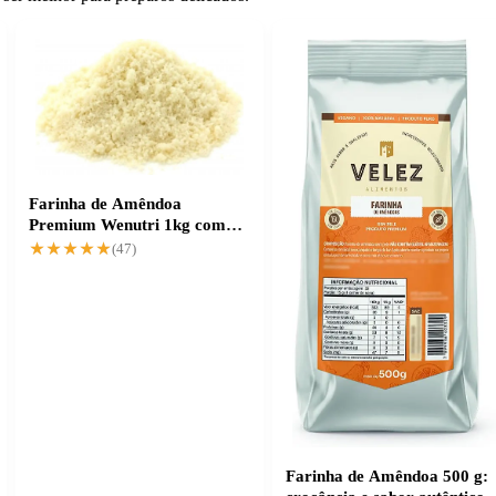
Farinha de Amêndoa
Premium Wenutri 1kg com
Entrega Grátis
★★★★★
★★★★★
(47)
Farinha de Amêndoa 500 g: