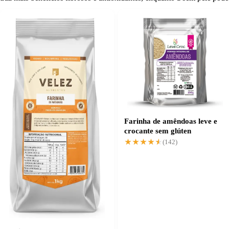
Farinha de amêndoas leve e
crocante sem glúten
★★★★★
★★★★★
(142)