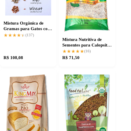
Mistura Orgânica de
Gramas para Gatos com
4 Sementes Populares
★★★★★
★★★★★
(137)
Mistura Nutritiva de
Sementes para Calopsita
e Agapornis - 10 Kg
★★★★★
★★★★★
(16)
R$ 108,08
R$ 71,50