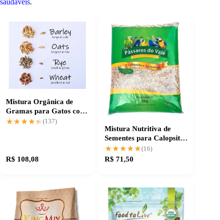
saudáveis
.
Mistura Orgânica de
Gramas para Gatos com
4 Sementes Populares
★★★★★
★★★★★
(137)
Mistura Nutritiva de
Sementes para Calopsita
e Agapornis - 10 Kg
★★★★★
★★★★★
(16)
R$ 108,08
R$ 71,50