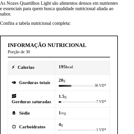
As Nozes Quartilhos Light são alimentos densos em nutrientes
e essenciais para quem busca qualidade nutricional aliada ao
sabor.
Confira a tabela nutricional completa:
INFORMAÇÃO NUTRICIONAL
Porção de 30
195
⚡
Calorias
kcal
20
g
🥑
Gorduras totais
36 VD*
🥓
1.5
g
Gorduras saturadas
7 VD*
1
🧂
Sódio
mg
4
g
🍞
Carboidratos
1 VD*