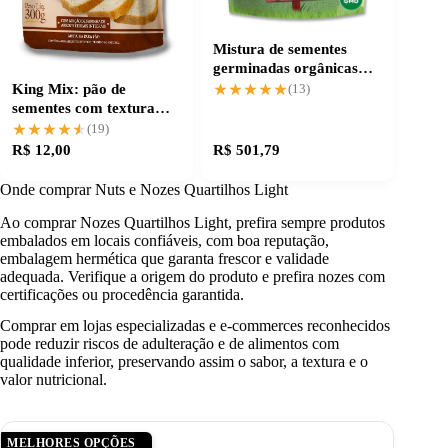
Mistura de sementes
germinadas orgânicas
para pratos mais vivos
King Mix: pão de
★★★★★
★★★★★
(13)
sementes com textura
perfeita e sabor
★★★★★
★★★★★
(19)
marcante
R$ 12,00
R$ 501,79
Onde comprar Nuts e Nozes Quartilhos Light
Ao comprar Nozes Quartilhos Light, prefira sempre produtos
embalados em locais confiáveis, com boa reputação,
embalagem hermética que garanta frescor e validade
adequada. Verifique a origem do produto e prefira nozes com
certificações ou procedência garantida.
Comprar em lojas especializadas e e-commerces reconhecidos
pode reduzir riscos de adulteração e de alimentos com
qualidade inferior, preservando assim o sabor, a textura e o
valor nutricional.
MELHORES OPÇÕES