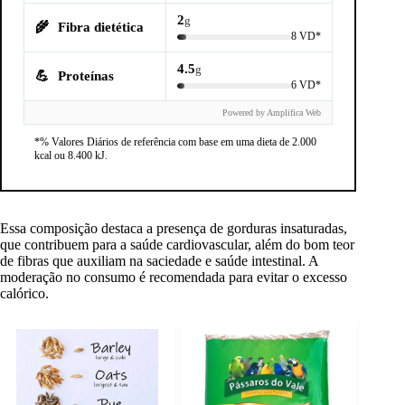
2
g
🌾
Fibra dietética
8 VD*
4.5
g
💪
Proteínas
6 VD*
Powered by Amplifica Web
*% Valores Diários de referência com base em uma dieta de 2.000
kcal ou 8.400 kJ.
Essa composição destaca a presença de gorduras insaturadas,
que contribuem para a saúde cardiovascular, além do bom teor
de fibras que auxiliam na saciedade e saúde intestinal. A
moderação no consumo é recomendada para evitar o excesso
calórico.