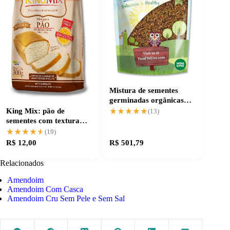
Mistura de sementes
germinadas orgânicas
para pratos mais vivos
King Mix: pão de
★★★★★
★★★★★
(13)
sementes com textura
perfeita e sabor
★★★★★
★★★★★
(19)
marcante
R$ 12,00
R$ 501,79
Relacionados
Amendoim
Amendoim Com Casca
Amendoim Cru Sem Pele e Sem Sal