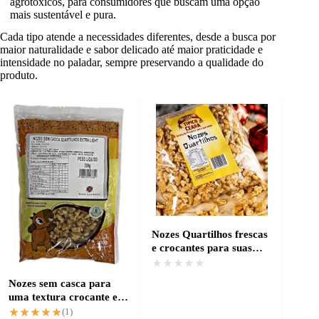
agrotóxicos, para consumidores que buscam uma opção
mais sustentável e pura.
Cada tipo atende a necessidades diferentes, desde a busca por
maior naturalidade e sabor delicado até maior praticidade e
intensidade no paladar, sempre preservando a qualidade do
produto.
Nozes Quartilhos frescas
e crocantes para suas
receitas
★★★★★
★★★★★
Nozes sem casca para
uma textura crocante e
limpa
★★★★★
★★★★★
(1)