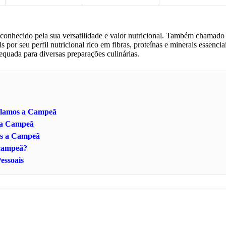
 conhecido pela sua versatilidade e valor nutricional. Também chamado
por seu perfil nutricional rico em fibras, proteínas e minerais essenciai
quada para diversas preparações culinárias.
velamos a Campeã
s a Campeã
os a Campeã
 campeã?
essoais