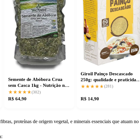
Giroil Painço Descascado
Semente de Abóbora Crua
250g: qualidade e praticidad
sem Casca 1kg - Nutrição na
na sua cozinha
★★★★★
★★★★★
(281)
Medida Certa
★★★★★
★★★★★
(302)
R$ 64,90
R$ 14,90
ibras, proteínas de origem vegetal, e minerais essenciais que atuam no
a: