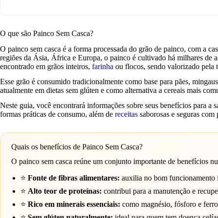
O que são Painco Sem Casca?
O painco sem casca é a forma processada do grão de painco, com a casca
regiões da Ásia, África e Europa, o painco é cultivado há milhares de a
encontrado em grãos inteiros,
farinha
ou flocos, sendo valorizado pela 
Esse grão é consumido tradicionalmente como base para pães, mingau
atualmente em dietas sem glúten e como alternativa a cereais mais comu
Neste guia, você encontrará informações sobre seus benefícios para a s
formas práticas de consumo, além de
receitas
saborosas e seguras com 
Quais os benefícios de Painco Sem Casca?
O painco sem casca reúne um conjunto importante de benefícios nutr
⭐
Fonte de fibras alimentares:
auxilia no bom funcionamento i
⭐
Alto teor de proteínas:
contribui para a manutenção e recupe
⭐
Rico em minerais essenciais:
como magnésio, fósforo e ferro,
⭐
Sem glúten naturalmente:
ideal para quem tem doença celíac