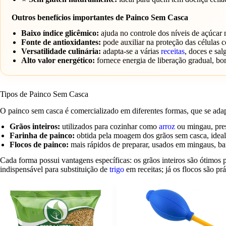
Outros benefícios importantes de Painco Sem Casca
Baixo índice glicêmico:
ajuda no controle dos níveis de açúcar 
Fonte de antioxidantes:
pode auxiliar na proteção das células c
Versatilidade culinária:
adapta-se a várias
receitas
, doces e sal
Alto valor energético:
fornece energia de liberação gradual, bom
Tipos de Painco Sem Casca
O painco sem casca é comercializado em diferentes formas, que se ada
Grãos inteiros:
utilizados para cozinhar como
arroz
ou mingau, pres
Farinha de painco:
obtida pela moagem dos grãos sem casca, ideal 
Flocos de painco:
mais rápidos de preparar, usados em mingaus, bar
Cada forma possui vantagens específicas: os grãos inteiros são ótimos 
indispensável para substituição de
trigo
em receitas; já os flocos são pr