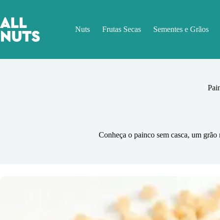
Pular
para
o
Nuts
Frutas Secas
Sementes e Grãos
conteúdo
Pai
Conheça o painco sem casca, um grão nut