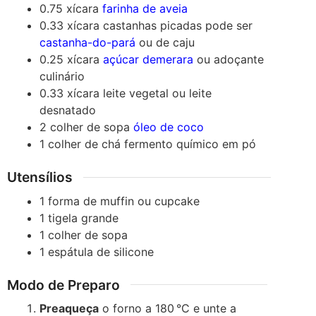
0.75
xícara
farinha de aveia
0.33
xícara
castanhas picadas
pode ser
castanha-do-pará
ou de caju
0.25
xícara
açúcar demerara
ou adoçante
culinário
0.33
xícara
leite vegetal
ou leite
desnatado
2
colher de sopa
óleo de coco
1
colher de chá
fermento químico em pó
Utensílios
1 forma de muffin ou cupcake
1 tigela grande
1 colher de sopa
1 espátula de silicone
Modo de Preparo
Preaqueça
o forno a 180 °C e unte a