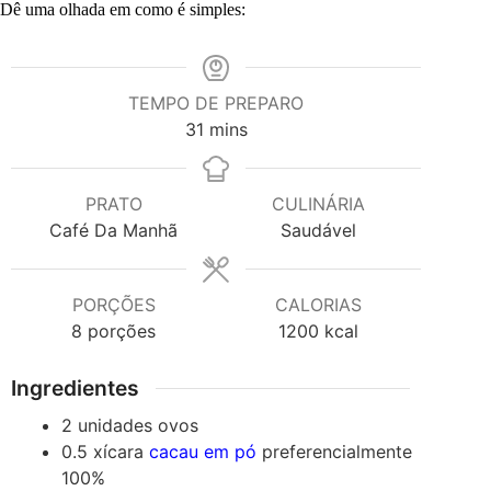
Dê uma olhada em como é simples:
TEMPO DE PREPARO
minutes
31
mins
PRATO
CULINÁRIA
Café Da Manhã
Saudável
PORÇÕES
CALORIAS
8
porções
1200
kcal
Ingredientes
2
unidades
ovos
0.5
xícara
cacau em pó
preferencialmente
100%