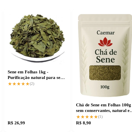
Sene em Folhas 1kg -
Purificação natural para seu
corpo
★★★★★
★★★★★
(2)
Chá de Sene em Folhas 100g
sem conservantes, natural e
puro
★★★★★
★★★★★
(1)
R$ 26,99
R$ 8,90