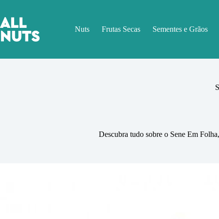
Pular
para
o
Nuts
Frutas Secas
Sementes e Grãos
conteúdo
S
Descubra tudo sobre o Sene Em Folha, su