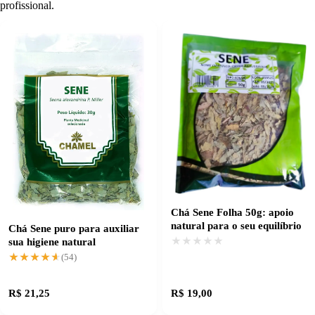
profissional.
Chá Sene Folha 50g: apoio
natural para o seu equilíbrio
Chá Sene puro para auxiliar
★★★★★
★★★★★
sua higiene natural
★★★★★
★★★★★
(54)
R$ 21,25
R$ 19,00