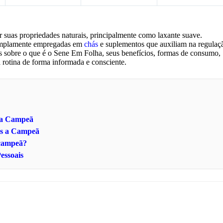
 suas propriedades naturais, principalmente como laxante suave.
 amplamente empregadas em
chás
e suplementos que auxiliam na regulaç
as sobre o que é o Sene Em Folha, seus benefícios, formas de consumo,
rotina de forma informada e consciente.
s a Campeã
os a Campeã
 campeã?
essoais