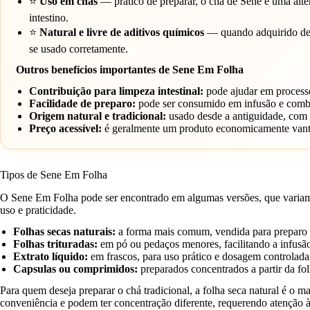
⭐
Uso em chás
— prático de preparar, o chá de Sene é uma alt
intestino.
⭐
Natural e livre de aditivos químicos
— quando adquirido de f
se usado corretamente.
Outros benefícios importantes de Sene Em Folha
Contribuição para limpeza intestinal:
pode ajudar em processo
Facilidade de preparo:
pode ser consumido em infusão e combin
Origem natural e tradicional:
usado desde a antiguidade, com 
Preço acessível:
é geralmente um produto economicamente vanta
Tipos de Sene Em Folha
O Sene Em Folha pode ser encontrado em algumas versões, que variam
uso e praticidade.
Folhas secas naturais:
a forma mais comum, vendida para preparo 
Folhas trituradas:
em pó ou pedaços menores, facilitando a infusã
Extrato líquido:
em frascos, para uso prático e dosagem controlada
Capsulas ou comprimidos:
preparados concentrados a partir da f
Para quem deseja preparar o chá tradicional, a folha seca natural é o m
conveniência e podem ter concentração diferente, requerendo atenção à