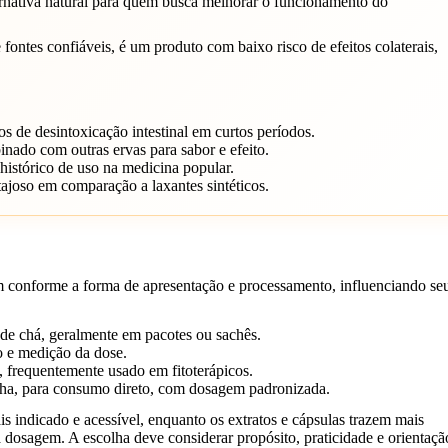
ernativa natural para quem busca melhorar o funcionamento do
ontes confiáveis, é um produto com baixo risco de efeitos colaterais,
s de desintoxicação intestinal em curtos períodos.
ado com outras ervas para sabor e efeito.
histórico de uso na medicina popular.
joso em comparação a laxantes sintéticos.
 conforme a forma de apresentação e processamento, influenciando se
de chá, geralmente em pacotes ou sachês.
o e medição da dose.
, frequentemente usado em fitoterápicos.
olha, para consumo direto, com dosagem padronizada.
ais indicado e acessível, enquanto os extratos e cápsulas trazem mais
 dosagem. A escolha deve considerar propósito, praticidade e orientaçã