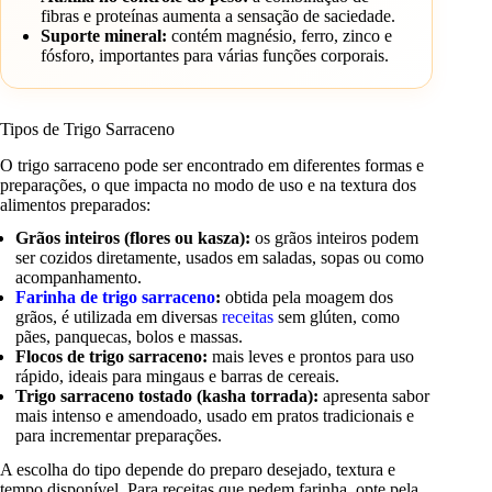
fibras e proteínas aumenta a sensação de saciedade.
Suporte mineral:
contém magnésio, ferro, zinco e
fósforo, importantes para várias funções corporais.
Tipos de Trigo Sarraceno
O trigo sarraceno pode ser encontrado em diferentes formas e
preparações, o que impacta no modo de uso e na textura dos
alimentos preparados:
Grãos inteiros (flores ou kasza):
os grãos inteiros podem
ser cozidos diretamente, usados em saladas, sopas ou como
acompanhamento.
Farinha de trigo sarraceno
:
obtida pela moagem dos
grãos, é utilizada em diversas
receitas
sem glúten, como
pães, panquecas, bolos e massas.
Flocos de trigo sarraceno:
mais leves e prontos para uso
rápido, ideais para mingaus e barras de cereais.
Trigo sarraceno tostado (kasha torrada):
apresenta sabor
mais intenso e amendoado, usado em pratos tradicionais e
para incrementar preparações.
A escolha do tipo depende do preparo desejado, textura e
tempo disponível. Para receitas que pedem farinha, opte pela