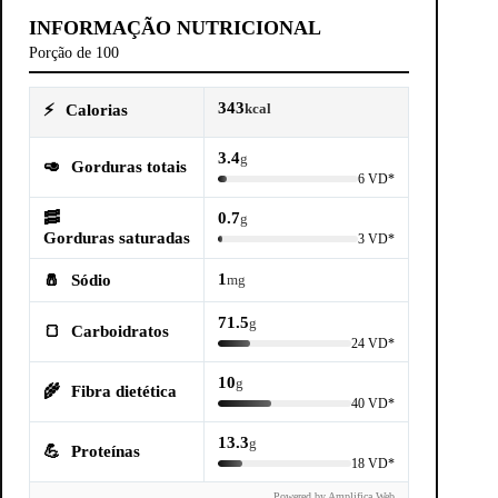
INFORMAÇÃO NUTRICIONAL
Porção de 100
343
⚡
Calorias
kcal
3.4
g
🥑
Gorduras totais
6 VD*
🥓
0.7
g
Gorduras saturadas
3 VD*
1
🧂
Sódio
mg
71.5
g
🍞
Carboidratos
24 VD*
10
g
🌾
Fibra dietética
40 VD*
13.3
g
💪
Proteínas
18 VD*
Powered by Amplifica Web