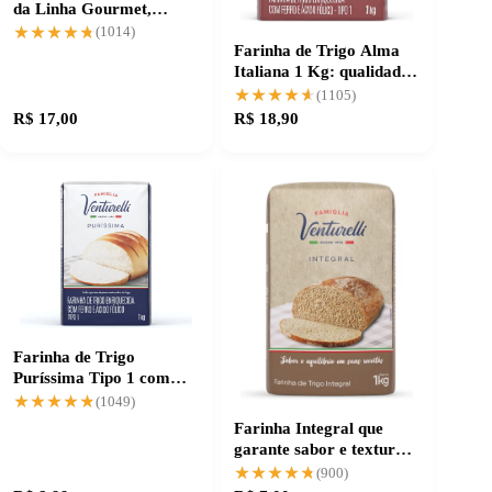
da Linha Gourmet,
confiança garantida
★★★★★
★★★★★
(1014)
Farinha de Trigo Alma
Italiana 1 Kg: qualidade
que garante sucesso
★★★★★
★★★★★
(1105)
R$ 17,00
R$ 18,90
Farinha de Trigo
Puríssima Tipo 1 com
alta confiabilidade
★★★★★
★★★★★
(1049)
Farinha Integral que
garante sabor e textura
autêntica
★★★★★
★★★★★
(900)