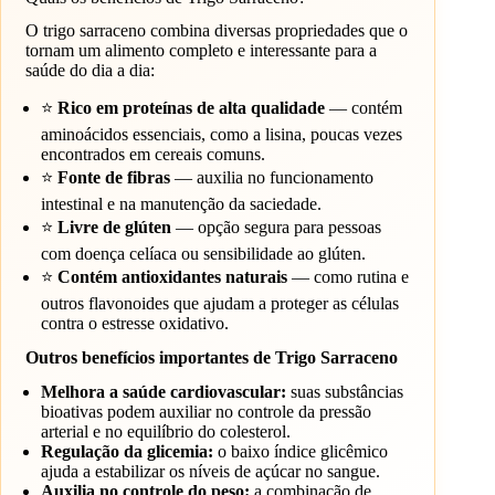
O trigo sarraceno combina diversas propriedades que o
tornam um alimento completo e interessante para a
saúde do dia a dia:
⭐
Rico em proteínas de alta qualidade
— contém
aminoácidos essenciais, como a lisina, poucas vezes
encontrados em cereais comuns.
⭐
Fonte de fibras
— auxilia no funcionamento
intestinal e na manutenção da saciedade.
⭐
Livre de glúten
— opção segura para pessoas
com doença celíaca ou sensibilidade ao glúten.
⭐
Contém antioxidantes naturais
— como rutina e
outros flavonoides que ajudam a proteger as células
contra o estresse oxidativo.
Outros benefícios importantes de Trigo Sarraceno
Melhora a saúde cardiovascular:
suas substâncias
bioativas podem auxiliar no controle da pressão
arterial e no equilíbrio do colesterol.
Regulação da glicemia:
o baixo índice glicêmico
ajuda a estabilizar os níveis de açúcar no sangue.
Auxilia no controle do peso:
a combinação de