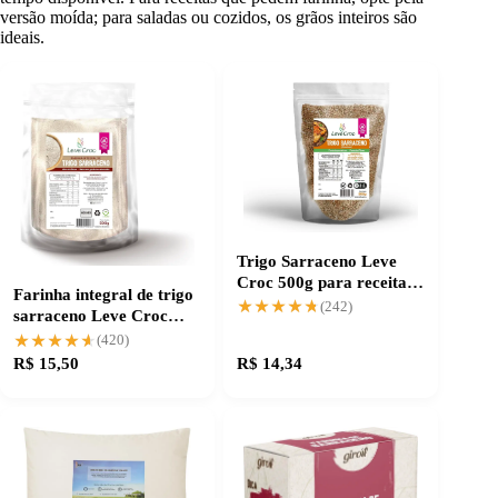
versão moída; para saladas ou cozidos, os grãos inteiros são
ideais.
Trigo Sarraceno Leve
Croc 500g para receitas
Farinha integral de trigo
nutritivas e crocantes
★★★★★
★★★★★
(242)
sarraceno Leve Croc
500g sem glúten
★★★★★
★★★★★
(420)
R$ 15,50
R$ 14,34