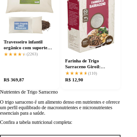
Travesseiro infantil
orgânico com suporte
cervical ajustável
★★★★★
★★★★★
(2263)
Farinha de Trigo
Sarraceno Giroil:
qualidade na medida
★★★★★
★★★★★
(110)
certa
R$ 369,87
R$ 12,90
Nutrientes de Trigo Sarraceno
O trigo sarraceno é um alimento denso em nutrientes e oferece
um perfil equilibrado de macronutrientes e micronutrientes
essenciais para a saúde.
Confira a tabela nutricional completa: