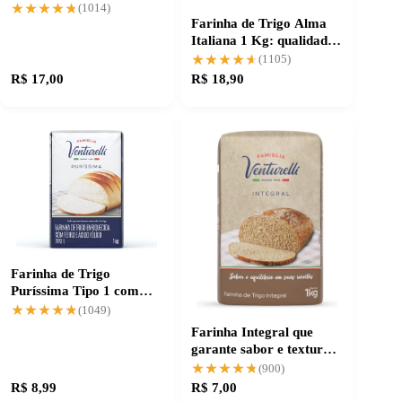
confiança garantida
★★★★★
★★★★★
(1014)
Farinha de Trigo Alma
Italiana 1 Kg: qualidade
que garante sucesso
★★★★★
★★★★★
(1105)
R$ 17,00
R$ 18,90
Farinha de Trigo
Puríssima Tipo 1 com
alta confiabilidade
★★★★★
★★★★★
(1049)
Farinha Integral que
garante sabor e textura
autêntica
★★★★★
★★★★★
(900)
R$ 8,99
R$ 7,00