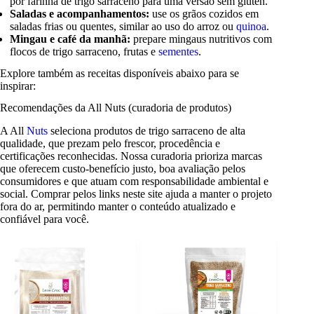
por farinha de trigo sarraceno para uma versão sem glúten.
Saladas e acompanhamentos:
use os grãos cozidos em
saladas frias ou quentes, similar ao uso do arroz ou
quinoa
.
Mingau e café da manhã:
prepare mingaus nutritivos com
flocos de trigo sarraceno, frutas e
sementes
.
Explore também as receitas disponíveis abaixo para se
inspirar:
Recomendações da All Nuts (curadoria de produtos)
A All
Nuts
seleciona produtos de trigo sarraceno de alta
qualidade, que prezam pelo frescor, procedência e
certificações reconhecidas. Nossa curadoria prioriza marcas
que oferecem custo-benefício justo, boa avaliação pelos
consumidores e que atuam com responsabilidade ambiental e
social. Comprar pelos links neste site ajuda a manter o projeto
fora do ar, permitindo manter o conteúdo atualizado e
confiável para você.