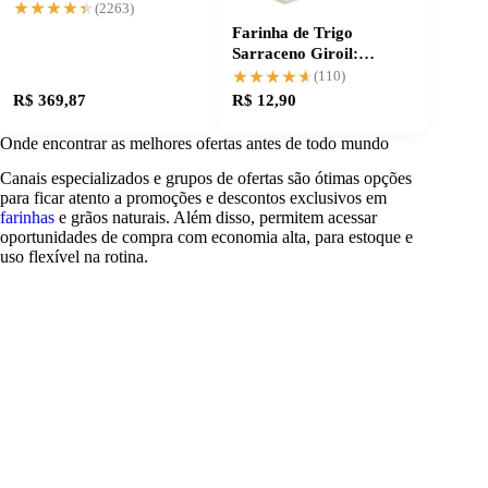
cervical ajustável
★★★★★
★★★★★
(2263)
Farinha de Trigo
Sarraceno Giroil:
qualidade na medida
★★★★★
★★★★★
(110)
certa
R$ 369,87
R$ 12,90
Onde encontrar as melhores ofertas antes de todo mundo
Canais especializados e grupos de ofertas são ótimas opções
para ficar atento a promoções e descontos exclusivos em
farinhas
e grãos naturais. Além disso, permitem acessar
oportunidades de compra com economia alta, para estoque e
uso flexível na rotina.