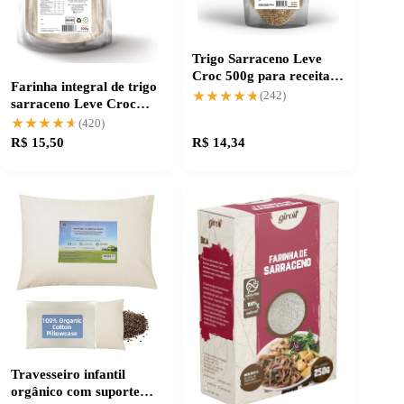
Trigo Sarraceno Leve
Croc 500g para receitas
Farinha integral de trigo
nutritivas e crocantes
★★★★★
★★★★★
(242)
sarraceno Leve Croc
500g sem glúten
★★★★★
★★★★★
(420)
R$ 15,50
R$ 14,34
Travesseiro infantil
orgânico com suporte