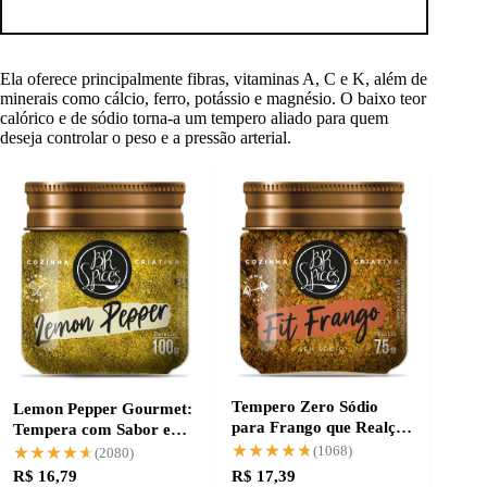
Ela oferece principalmente fibras, vitaminas A, C e K, além de
minerais como cálcio, ferro, potássio e magnésio. O baixo teor
calórico e de sódio torna-a um tempero aliado para quem
deseja controlar o peso e a pressão arterial.
Tempero Zero Sódio
Lemon Pepper Gourmet:
para Frango que Realça
Tempera com Sabor e
o Sabor Natural
Praticidade
★★★★★
★★★★★
★★★★★
★★★★★
(1068)
(2080)
R$ 16,79
R$ 17,39