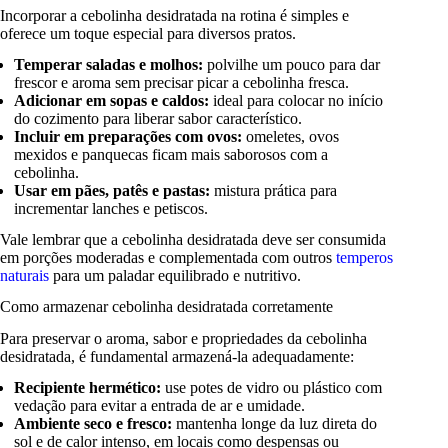
Incorporar a cebolinha desidratada na rotina é simples e
oferece um toque especial para diversos pratos.
Temperar saladas e molhos:
polvilhe um pouco para dar
frescor e aroma sem precisar picar a cebolinha fresca.
Adicionar em sopas e caldos:
ideal para colocar no início
do cozimento para liberar sabor característico.
Incluir em preparações com ovos:
omeletes, ovos
mexidos e panquecas ficam mais saborosos com a
cebolinha.
Usar em pães, patês e pastas:
mistura prática para
incrementar lanches e petiscos.
Vale lembrar que a cebolinha desidratada deve ser consumida
em porções moderadas e complementada com outros
temperos
naturais
para um paladar equilibrado e nutritivo.
Como armazenar cebolinha desidratada corretamente
Para preservar o aroma, sabor e propriedades da cebolinha
desidratada, é fundamental armazená-la adequadamente:
Recipiente hermético:
use potes de vidro ou plástico com
vedação para evitar a entrada de ar e umidade.
Ambiente seco e fresco:
mantenha longe da luz direta do
sol e de calor intenso, em locais como despensas ou