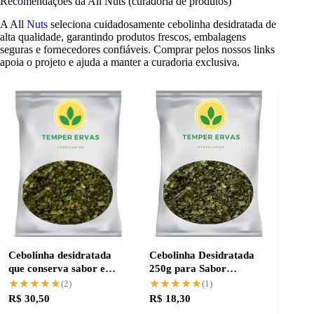
Recomendações da All Nuts (curadoria de produtos)
A All
Nuts
seleciona cuidadosamente cebolinha desidratada de
alta qualidade, garantindo produtos frescos, embalagens
seguras e fornecedores confiáveis. Comprar pelos nossos links
apoia o projeto e ajuda a manter a curadoria exclusiva.
Cebolinha desidratada
Cebolinha Desidratada
que conserva sabor e
250g para Sabor
aroma natural
Consistente e Praticidade
★★★★★
★★★★★
★★★★★
★★★★★
(2)
(1)
R$ 30,50
R$ 18,30