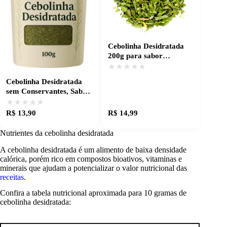
Cebolinha Desidratada
200g para sabor
autêntico e prático
★★★★★
★★★★★
Cebolinha Desidratada
sem Conservantes, Sabor
que Realça suas Receitas
★★★★★
★★★★★
R$ 13,90
R$ 14,99
Nutrientes da cebolinha desidratada
A cebolinha desidratada é um alimento de baixa densidade
calórica, porém rico em compostos bioativos, vitaminas e
minerais que ajudam a potencializar o valor nutricional das
receitas
.
Confira a tabela nutricional aproximada para 10 gramas de
cebolinha desidratada: