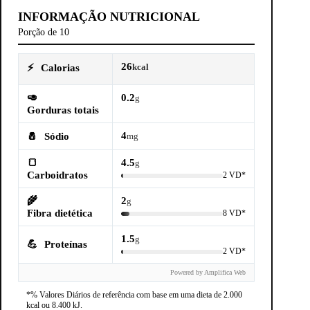
INFORMAÇÃO NUTRICIONAL
Porção de 10
26
⚡
Calorias
kcal
🥑
0.2
g
Gorduras totais
4
🧂
Sódio
mg
🍞
4.5
g
Carboidratos
2 VD*
🌾
2
g
Fibra dietética
8 VD*
1.5
g
💪
Proteínas
2 VD*
Powered by Amplifica Web
*% Valores Diários de referência com base em uma dieta de 2.000
kcal ou 8.400 kJ.