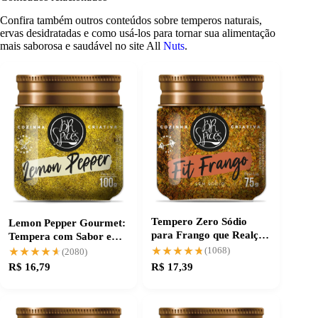
Confira também outros conteúdos sobre temperos naturais,
ervas desidratadas e como usá-los para tornar sua alimentação
mais saborosa e saudável no site All
Nuts
.
Tempero Zero Sódio
Lemon Pepper Gourmet:
para Frango que Realça
Tempera com Sabor e
o Sabor Natural
Praticidade
★★★★★
★★★★★
★★★★★
★★★★★
(1068)
(2080)
R$ 16,79
R$ 17,39