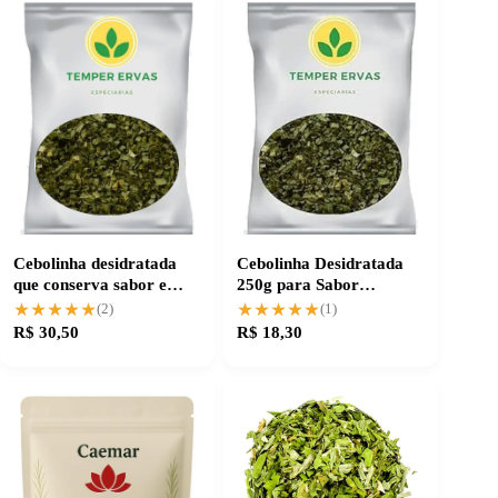
Cebolinha desidratada
Cebolinha Desidratada
que conserva sabor e
250g para Sabor
aroma natural
Consistente e Praticidade
★★★★★
★★★★★
★★★★★
★★★★★
(2)
(1)
R$ 30,50
R$ 18,30