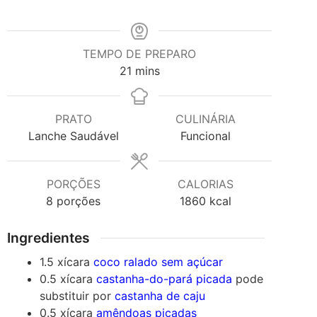
TEMPO DE PREPARO
minutes
21
mins
PRATO
CULINÁRIA
Lanche Saudável
Funcional
PORÇÕES
CALORIAS
8
porções
1860
kcal
Ingredientes
1.5
xícara
coco ralado sem açúcar
0.5
xícara
castanha-do-pará picada
pode
substituir por
castanha de caju
0.5
xícara
amêndoas picadas