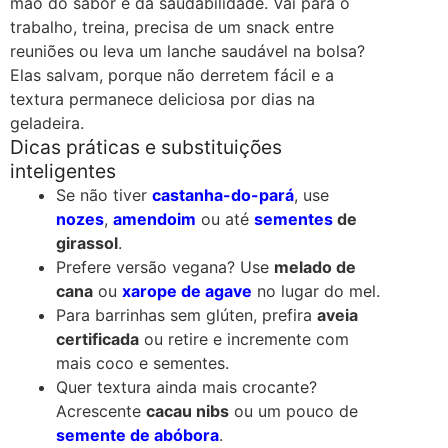
mão do sabor e da saudabilidade. Vai para o
trabalho, treina, precisa de um snack entre
reuniões ou leva um lanche saudável na bolsa?
Elas salvam, porque não derretem fácil e a
textura permanece deliciosa por dias na
geladeira.
Dicas práticas e substituições
inteligentes
Se não tiver
castanha-do-pará
, use
nozes
,
amendoim
ou até
sementes
de
girassol
.
Prefere versão vegana? Use
melado de
cana
ou
xarope de agave
no lugar do mel.
Para barrinhas sem glúten, prefira
aveia
certificada
ou retire e incremente com
mais coco e sementes.
Quer textura ainda mais crocante?
Acrescente
cacau nibs
ou um pouco de
semente de abóbora
.