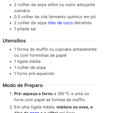
2
colher de sopa
xilitol
ou outro adoçante
culinário
0.5
colher de chá
fermento químico em pó
2
colher de sopa
óleo de coco
derretido
1
pitada
sal
Utensílios
1 forma de muffin ou cupcake
antiaderente
ou com forminhas de papel
1 tigela média
1 colher de sopa
1 forno
pré-aquecido
Modo de Preparo
Pré-aqueça o forno
a 180 °C e unte ou
forre com papel as formas de muffin.
Em uma tigela média,
misture os ovos, o