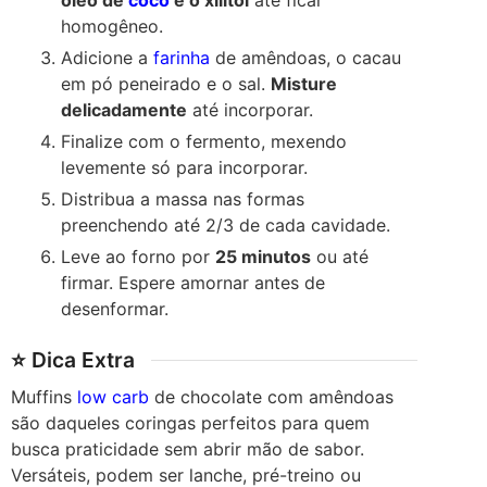
óleo de
coco
e o xilitol
até ficar
homogêneo.
Adicione a
farinha
de amêndoas, o cacau
em pó peneirado e o sal.
Misture
delicadamente
até incorporar.
Finalize com o fermento, mexendo
levemente só para incorporar.
Distribua a massa nas formas
preenchendo até 2/3 de cada cavidade.
Leve ao forno por
25 minutos
ou até
firmar. Espere amornar antes de
desenformar.
⭐ Dica Extra
Muffins
low carb
de chocolate com amêndoas
são daqueles coringas perfeitos para quem
busca praticidade sem abrir mão de sabor.
Versáteis, podem ser lanche, pré-treino ou