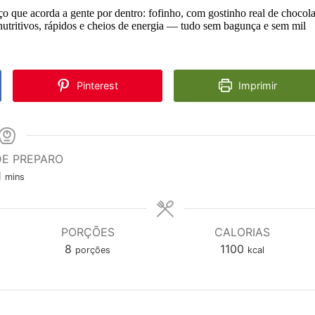
o que acorda a gente por dentro: fofinho, com gostinho real de chocola
nutritivos, rápidos e cheios de energia — tudo sem bagunça e sem mil
Pinterest
Imprimir
DE PREPARO
minutes
1
mins
PORÇÕES
CALORIAS
8
1100
porções
kcal