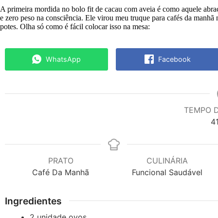
A primeira mordida no bolo fit de cacau com aveia é como aquele abraç
e zero peso na consciência. Ele virou meu truque para cafés da manhã 
potes. Olha só como é fácil colocar isso na mesa:
WhatsApp
Facebook
TEMPO 
4
PRATO
CULINÁRIA
Café Da Manhã
Funcional Saudável
Ingredientes
2
unidade
ovos