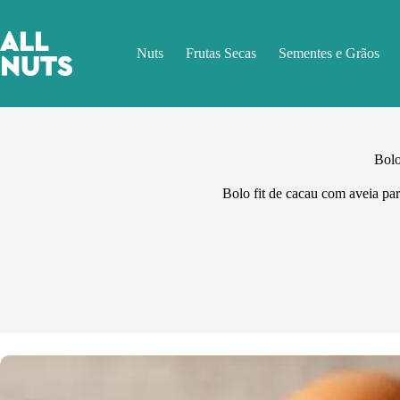
Pular
para
o
Nuts
Frutas Secas
Sementes e Grãos
conteúdo
Bolo
Bolo fit de cacau com aveia par