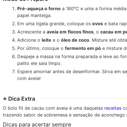
Pré-aqueça o forno
a 180°C e unte a forma médi
papel manteiga.
Em uma tigela grande, coloque os
ovos
e bata rap
Acrescente a
aveia em flocos finos
, o
cacau em p
Adicione o
leite
e o
óleo de coco
. Misture até o
Por último, coloque o
fermento em pó
e misture d
Despeje a massa na forma preparada e leve ao fo
palito ele saia limpo.
Espere amornar antes de desenformar. Sirva em seg
com aveia!
⭐ Dica Extra
O bolo fit de cacau com aveia é uma daquelas
receitas
co
trazendo sabor de sobremesa e sensação de aconchego n
Dicas para acertar sempre