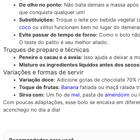
De olho no ponto:
Não bata demais a massa após co
que conquista qualquer um!
Substituições:
Troque o leite por bebida vegetal 
coco
ou xilitol funcionam bem no lugar do demera
Evite passar do tempo de forno:
Como o bolo não 
O teste do palito é seu melhor aliado.
Truques de preparo e técnicas
Peneire o cacau e a aveia:
Isso ajuda a deixar a m
Misture os ingredientes líquidos antes dos secos
Variações e formas de servir
Variação doce:
Adicione gotas de chocolate 70% n
Toque de frutas:
Banana
fatiada ou maçã ralada t
Sirva com:
Um fio de
mel
, pasta de
amendoim
ou i
Com poucas adaptações, esse bolo se encaixa em diferen
aconchego no dia a dia!